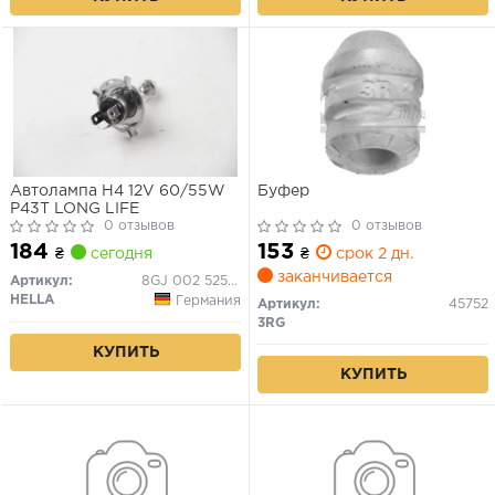
Автолампа H4 12V 60/55W
Буфер
P43T LONG LIFE
0 отзывов
0 отзывов
184
153
₴
сегодня
₴
срок 2 дн.
заканчивается
Артикул:
8GJ 002 525-481
HELLA
Германия
Артикул:
45752
3RG
КУПИТЬ
КУПИТЬ