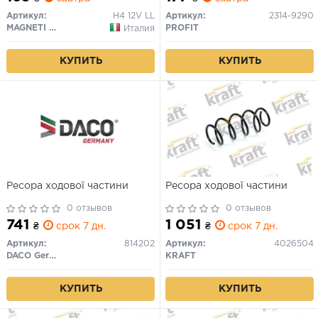
Артикул:
H4 12V LL
Артикул:
2314-9290
MAGNETI MARELLI
PROFIT
Италия
КУПИТЬ
КУПИТЬ
Ресора ходової частини
Ресора ходової частини
0 отзывов
0 отзывов
741
1 051
₴
срок 7 дн.
₴
срок 7 дн.
Артикул:
814202
Артикул:
4026504
DACO Germany
KRAFT
КУПИТЬ
КУПИТЬ