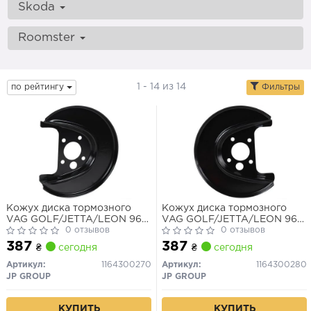
Skoda
Roomster
1 - 14 из 14
по рейтингу
Фильтры
Кожух диска тормозного
Кожух диска тормозного
VAG GOLF/JETTA/LEON 96-
VAG GOLF/JETTA/LEON 96-
1.4/1.6 задн.лев.
0 отзывов
1.4/1.6/1.8
0 отзывов
387
387
₴
сегодня
₴
сегодня
Артикул:
1164300270
Артикул:
1164300280
JP GROUP
JP GROUP
КУПИТЬ
КУПИТЬ