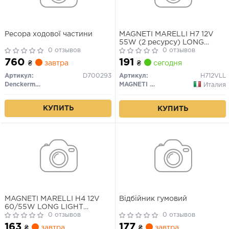
Ресора ходової частини
MAGNETI MARELLI H7 12V
55W (2 ресурсу) LONG
0 отзывов
LIGHT автолампа
0 отзывов
760
191
₴
завтра
₴
сегодня
Артикул:
D700293
Артикул:
H712VLL
Denckermann
MAGNETI MARELLI
Италия
КУПИТЬ
КУПИТЬ
MAGNETI MARELLI H4 12V
Відбійник гумовий
60/55W LONG LIGHT
автолампа (подвійний
0 отзывов
0 отзывов
ресурс)
163
177
₴
завтра
₴
завтра