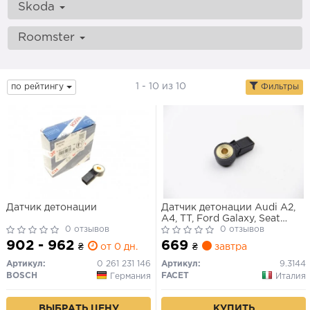
Skoda
Roomster
1 - 10 из 10
по рейтингу
Фильтры
Датчик детонации
Датчик детонации Audi A2,
A4, TT, Ford Galaxy, Seat
0 отзывов
Cordoba, Skoda Fabia
0 отзывов
902 - 962
669
₴
от 0 дн.
₴
завтра
Артикул:
0 261 231 146
Артикул:
9.3144
BOSCH
FACET
Германия
Италия
ВЫБРАТЬ ЦЕНУ
КУПИТЬ