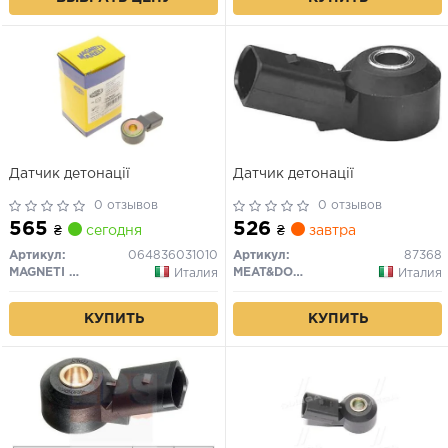
Датчик детонації
Датчик детонації
0 отзывов
0 отзывов
565
526
₴
сегодня
₴
завтра
Артикул:
064836031010
Артикул:
87368
MAGNETI MARELLI
MEAT&DORIA
Италия
Италия
КУПИТЬ
КУПИТЬ