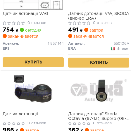
Датчик детонації VAG
Датчик детонації VW, SKODA
(вир-во ERA)
0 отзывов
0 отзывов
754
491
₴
сегодня
₴
завтра
заканчивается
заканчивается
Артикул:
1 957 144
Артикул:
550106A
EPS
ERA
Италия
КУПИТЬ
КУПИТЬ
Датчик детонації
Датчик детонації Skoda
Octavia (97-13), Superb (08-
0 отзывов
13, 14-) / VW Golf (03-),
0 отзывов
Touareg (06-10), T5 (03-11) /
986
362
₴
завтра
₴
завтра