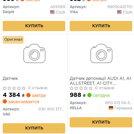
Audi A3 (01-13), A4 (05-08)
(99050422701) VIKA
Артикул:
AS10169
Артикул:
99050422701
Delphi
Vika
США
США
КУПИТЬ
КУПИТЬ
Оригинал
Датчик
Датчик детонації AUDI A1, A1
ALLSTREET, A1 CITY
0 отзывов
CARVER, A2, A3, A3
0 отзывов
ALLSTREET, A4 B7, A4 B9,
4 384
988
₴
завтра
₴
сегодня
A5, A6 C6, A6 C7, A6 C8, A7,
заканчивается
A8 D4, A8 D5, Q2, Q3, Q5, Q7,
Артикул:
6PG 013 114-301
Q8, TT BENTLEY
HELLA
Германия
Артикул:
030 905 377 D
CONTINENTAL 1.0-6.8 09.95-
VAG
КУПИТЬ
КУПИТЬ