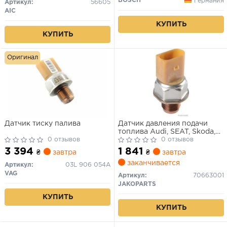
BOSCH
Германия
Артикул:
56605
AIC
КУПИТЬ
КУПИТЬ
Оригинал
Датчик тиску палива
Датчик давления подачи
топлива Audi, SEAT, Skoda,
0 отзывов
VW (пр-во Elparts)
0 отзывов
3 394
1 841
₴
завтра
₴
завтра
заканчивается
Артикул:
03L 906 054A
VAG
Артикул:
70663001
JAKOPARTS
КУПИТЬ
КУПИТЬ