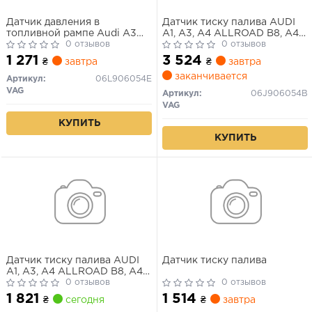
Датчик давления в
Датчик тиску палива AUDI
топливной рампе Audi A3
A1, A3, A4 ALLROAD B8, A4
8V/ A4 B9/ A5 B9/ A6 С8/
0 отзывов
B7, A4 B8, A5, A6 C6, A6 C7,
0 отзывов
A7 C8/ Q5 B9/ Q7 4M/ Q8
A7, A8 D4, Q3, Q5, R8, R8
1 271
3 524
₴
завтра
₴
завтра
4M
SPYDER, TT BENTLEY
заканчивается
CONTINENTAL, FLYING SPUR
Артикул:
06L906054E
SEAT ALHAMBRA, ALTEA 1.2-
VAG
Артикул:
06J906054B
6.3 09.04-
VAG
КУПИТЬ
КУПИТЬ
Датчик тиску палива AUDI
Датчик тиску палива
A1, A3, A4 ALLROAD B8, A4
B8, A5, A6 C6, A6 C7, Q3, Q5,
0 отзывов
0 отзывов
TT, SEAT ALHAMBRA, ALTEA,
1 821
1 514
₴
сегодня
₴
завтра
ALTEA XL, EXEO, EXEO ST,