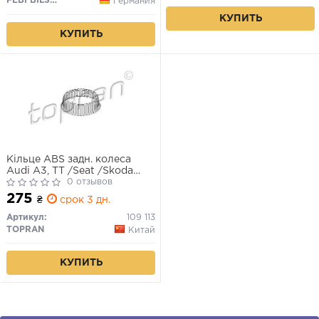
FEBI BILSTEIN
Германия
КУПИТЬ
КУПИТЬ
Кільце ABS задн. колеса
Audi A3, TT /Seat /Skoda
/VW
0 отзывов
275
₴
срок 3 дн.
Артикул:
109 113
TOPRAN
Китай
КУПИТЬ