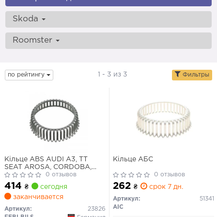
Skoda
Roomster
1 - 3 из 3
по рейтингу
Фильтры
Кільце ABS AUDI A3, TT
Кільце АБС
SEAT AROSA, CORDOBA,
CORDOBA VARIO, IBIZA II,
0 отзывов
0 отзывов
INCA, LEON, TOLEDO I,
414
262
₴
сегодня
₴
срок 7 дн.
TOLEDO II SKODA FELICIA
заканчивается
CUBE, FELICIA I, FELICIA II,
Артикул:
51341
OCTAVIA I, ROOMSTER 1.0-
AIC
Артикул:
23826
3.2 08.83-