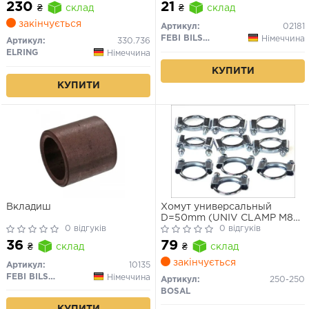
230
21
₴
склад
₴
склад
закінчується
Артикул:
02181
FEBI BILSTEIN
Німеччина
Артикул:
330.736
ELRING
Німеччина
КУПИТИ
КУПИТИ
Вкладиш
Хомут универсальный
D=50mm (UNIV CLAMP M8
0 відгуків
50MM) 1шт.
0 відгуків
36
79
₴
склад
₴
склад
закінчується
Артикул:
10135
FEBI BILSTEIN
Німеччина
Артикул:
250-250
BOSAL