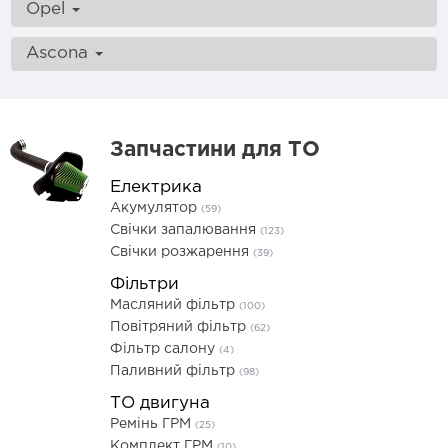
Opel
Ascona
Запчастини для ТО
Електрика
Акумулятор
(59)
Свічки запалювання
(123)
Свічки розжарення
(39)
Фільтри
Масляний фільтр
(100)
Повітряний фільтр
(62)
Фільтр салону
(4)
Паливний фільтр
(98)
ТО двигуна
Ремінь ГРМ
(25)
Комплект ГРМ
(10)