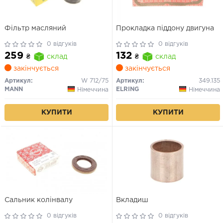
Фільтр масляний
Прокладка піддону двигуна
0 відгуків
0 відгуків
259
132
₴
склад
₴
склад
закінчується
закінчується
Артикул:
W 712/75
Артикул:
349.135
MANN
ELRING
Німеччина
Німеччина
КУПИТИ
КУПИТИ
Сальник колінвалу
Вкладиш
0 відгуків
0 відгуків