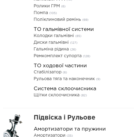
Ролики ГРМ
(6)
Помпа
(105)
Поліклиновий ремінь
(69)
ТО гальмівної системи
Колодки гальмівні
(85)
Диски гальмівні
(127)
Гальміна рідина
(26)
Ремкомплект супорта
(128)
ТО ходової частини
Стабілізатор
(6)
Рульова тяга та наконечник
(9)
Система склоочисника
Щітки склоочисника
(82)
Підвіска і Рульове
Амортизатори та пружини
Амортизатори
(35)