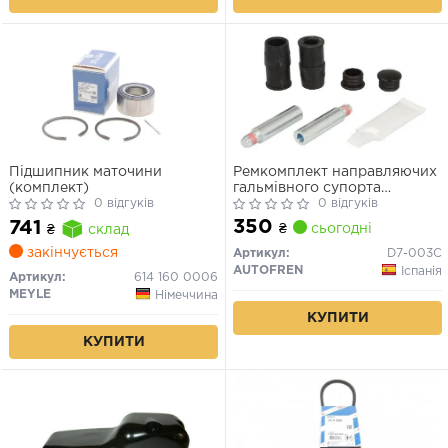
Підшипник маточини
Ремкомплект направляючих
(комплект)
гальмівного супорта
0 відгуків
BMW\FORD\MERCEDES\OPEL
0 відгуків
350
741
₴
сьогодні
₴
склад
закінчується
Артикул:
D7-003C
AUTOFREN
Іспанія
Артикул:
614 160 0006
MEYLE
Німеччина
КУПИТИ
КУПИТИ