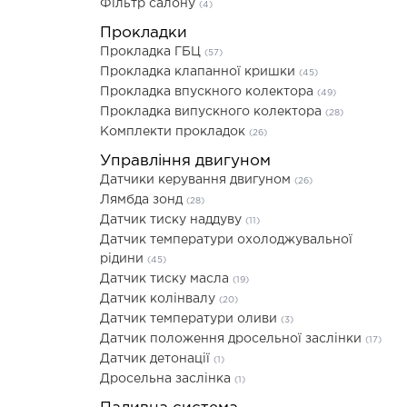
Фільтр салону
(4)
Прокладки
Прокладка ГБЦ
(57)
Прокладка клапанної кришки
(45)
Прокладка впускного колектора
(49)
Прокладка випускного колектора
(28)
Комплекти прокладок
(26)
Управління двигуном
Датчики керування двигуном
(26)
Лямбда зонд
(28)
Датчик тиску наддуву
(11)
Датчик температури охолоджувальної
рідини
(45)
Датчик тиску масла
(19)
Датчик колінвалу
(20)
Датчик температури оливи
(3)
Датчик положення дросельної заслінки
(17)
Датчик детонації
(1)
Дросельна заслінка
(1)