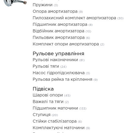
Пружини
(3)
Опора амортизатора
(9)
Пилозахисний комплект амортизатора
(30)
Підшипник амортизатора
(8)
Відбійник амортизатора
(10)
Пильовик амортизатора
(6)
Комплект опори амортизатора
(2)
Рульове управління
Рульові наконечники
(81)
Рульові тяги
(24)
Насос гідропідсилювача
(3)
Рульова рейка та кріплення
(9)
Підвіска
Шарові опори
(45)
Важелі та тяги
(2)
Підшипник маточини
(133)
Ступиця
(20)
Стійки стабілізатора
(6)
Комплектуючі маточини
(9)