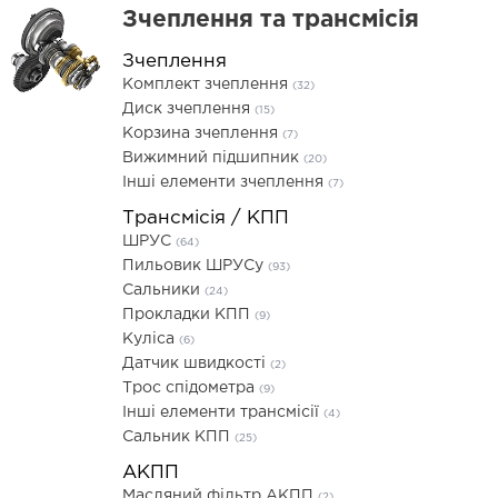
Зчеплення та трансмісія
Зчеплення
Комплект зчеплення
(32)
Диск зчеплення
(15)
Корзина зчеплення
(7)
Вижимний підшипник
(20)
Інші елементи зчеплення
(7)
Трансмісія / КПП
ШРУС
(64)
Пильовик ШРУСу
(93)
Сальники
(24)
Прокладки КПП
(9)
Куліса
(6)
Датчик швидкості
(2)
Трос спідометра
(9)
Інші елементи трансмісії
(4)
Сальник КПП
(25)
АКПП
Масляний фільтр АКПП
(2)