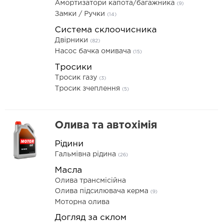
Амортизатори капота/багажника
(9)
Замки / Ручки
(14)
Система склоочисника
Двірники
(82)
Насос бачка омивача
(15)
Тросики
Тросик газу
(3)
Тросик зчеплення
(5)
Олива та автохімія
Рідини
Гальмівна рідина
(26)
Масла
Олива трансмісійна
Олива підсилювача керма
(9)
Моторна олива
Догляд за склом