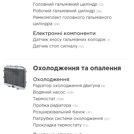
Головний гальмівний циліндр
(12)
Робочий гальмівний циліндр
(56)
Ремкомплект головного гальмівного
циліндра
(28)
Електронні компоненти
Датчик зносу гальмівних колодок
(1)
Датчик стоп сигналу
(12)
Охолодження та опалення
Охолодження
Радіатор охолодження двигуна
(9)
Водяний насос
(105)
Термостат
(138)
Пробка радіатора
(13)
Розширювальний бачок
(41)
Патрубки системи охолодження
(21)
Прокладка термостату
(13)