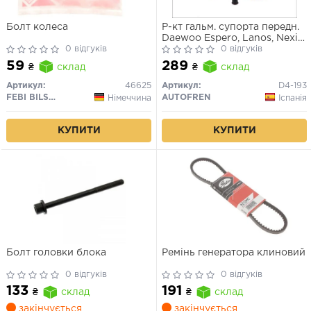
Болт колеса
Р-кт гальм. супорта передн.
Daewoo Espero, Lanos, Nexia
0 відгуків
/Opel Ascona C, Astra F,
0 відгуків
Kadett E, Vectra A, B (Ate
59
289
₴
склад
₴
склад
52mm)
Артикул:
46625
Артикул:
D4-193
FEBI BILSTEIN
AUTOFREN
Німеччина
Іспанія
КУПИТИ
КУПИТИ
Болт головки блока
Ремінь генератора клиновий
0 відгуків
0 відгуків
133
191
₴
склад
₴
склад
закінчується
закінчується