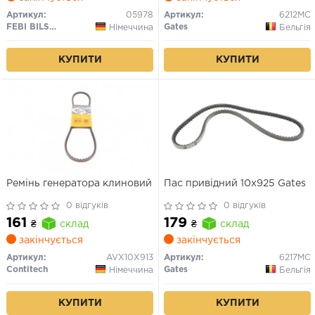
Артикул:
05978
Артикул:
6212MC
FEBI BILSTEIN
Gates
Німеччина
Бельгія
КУПИТИ
КУПИТИ
Ремінь генератора клиновий
Пас привідний 10x925 Gates
0 відгуків
0 відгуків
161
179
₴
склад
₴
склад
закінчується
закінчується
Артикул:
AVX10X913
Артикул:
6217MC
Contitech
Gates
Німеччина
Бельгія
КУПИТИ
КУПИТИ