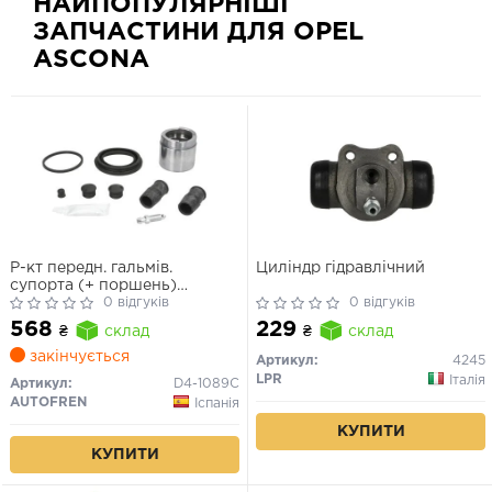
НАЙПОПУЛЯРНІШІ
ЗАПЧАСТИНИ ДЛЯ OPEL
ASCONA
Р-кт передн. гальмів.
Циліндр гідравлічний
супорта (+ поршень)
Daewoo Espero, Lanos, Sens,
0 відгуків
0 відгуків
Nexia /Opel Ascona C, Astra
568
229
₴
склад
₴
склад
F, Kadett E, Vectra A, B (Ate
52mm)
закінчується
Артикул:
4245
LPR
Італія
Артикул:
D4-1089C
AUTOFREN
Іспанія
КУПИТИ
КУПИТИ