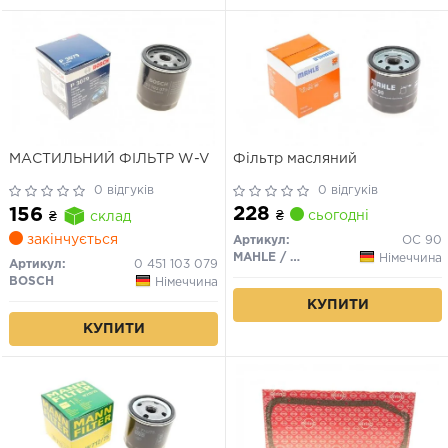
МАСТИЛЬНИЙ ФІЛЬТР W-V
Фільтр масляний
0 відгуків
0 відгуків
228
156
₴
сьогодні
₴
склад
закінчується
Артикул:
OC 90
MAHLE / KNECHT
Німеччина
Артикул:
0 451 103 079
BOSCH
Німеччина
КУПИТИ
КУПИТИ