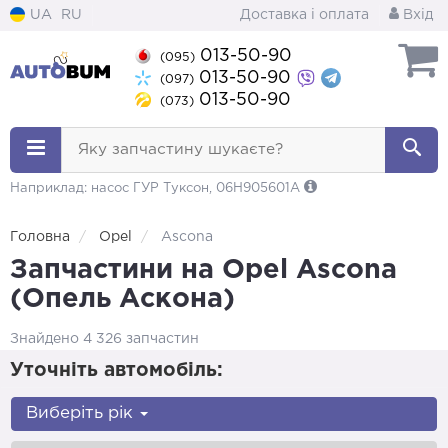
UA
RU
Доставка і оплата
Вхід
013-50-90
(095)
013-50-90
(097)
013-50-90
(073)
Яку запчастину шукаєте?
Наприклад: насос ГУР Туксон, 06H905601A
Головна
Opel
Ascona
Запчастини на Opel Ascona
(Опель Аскона)
Знайдено 4 326 запчастин
Уточніть автомобіль:
Виберіть рік