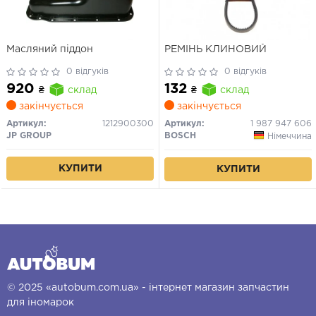
Масляний піддон
РЕМІНЬ КЛИНОВИЙ
0 відгуків
0 відгуків
920
132
₴
склад
₴
склад
закінчується
закінчується
Артикул:
1212900300
Артикул:
1 987 947 606
JP GROUP
BOSCH
Німеччина
КУПИТИ
КУПИТИ
© 2025 «autobum.com.ua» - інтернет магазин запчастин
для іномарок