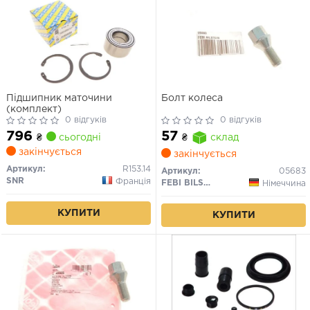
Підшипник маточини
Болт колеса
(комплект)
0 відгуків
0 відгуків
796
57
₴
сьогодні
₴
склад
закінчується
закінчується
Артикул:
R153.14
Артикул:
05683
SNR
Франція
FEBI BILSTEIN
Німеччина
КУПИТИ
КУПИТИ