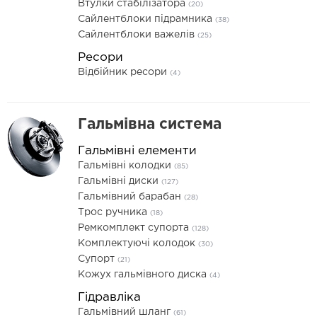
Втулки стабілізатора
(20)
Сайлентблоки підрамника
(38)
Сайлентблоки важелів
(25)
Ресори
Відбійник ресори
(4)
Гальмівна система
Гальмівні елементи
Гальмівні колодки
(85)
Гальмівні диски
(127)
Гальмівний барабан
(28)
Трос ручника
(18)
Ремкомплект супорта
(128)
Комплектуючі колодок
(30)
Супорт
(21)
Кожух гальмівного диска
(4)
Гідравліка
Гальмівний шланг
(61)