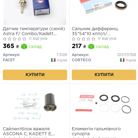
Датчик температури (синій)
Сальник дифференц.
Astra F/ Combo/Kadett
35*54*10 кпп(п/
E/BMW (E36, E34) 1.1-3.5 82-
0 відгуків
вісь)F10/F13/F15/F17
0 відгуків
16
Kadett,Astra
365
217
₴
склад
₴
склад
Артикул:
7.3128
Артикул:
12017376B
FACET
CORTECO
Італія
Італія
КУПИТИ
КУПИТИ
Сайлентблок важеля
Елементи гальмівного
ASCONA C, KADETT E,
супорта