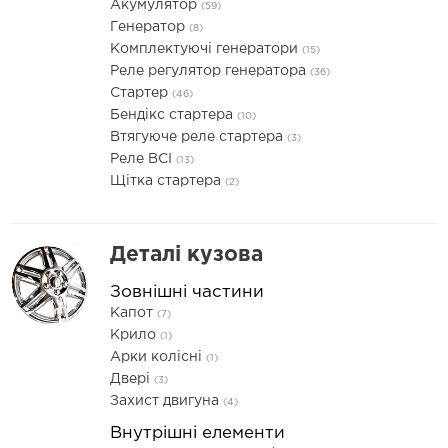
Акумулятор
(59)
Генератор
(8)
Комплектуючі генератори
(15)
Реле регулятор генератора
(36)
Стартер
(46)
Бендікс стартера
(10)
Втягуюче реле стартера
(3)
Реле ВСІ
(13)
Щітка стартера
(2)
Деталі кузова
Зовнішні частини
Капот
(7)
Крило
(1)
Арки колісні
(1)
Двері
(3)
Захист двигуна
(4)
Внутрішні елементи