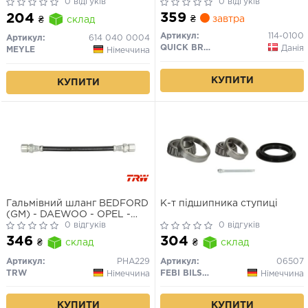
VECTRA A 81-95 зад. міст
0 відгуків
0 відгуків
(Вир-во MEYLE)
359
204
₴
завтра
₴
склад
Артикул:
114-0100
Артикул:
614 040 0004
QUICK BRAKE
Данія
MEYLE
Німеччина
КУПИТИ
КУПИТИ
Гальмівний шланг BEDFORD
К-т підшипника ступиці
(GM) - DAEWOO - OPEL -
SAAB - VAUXHALL Astra
0 відгуків
0 відгуків
Van/Espero/Nexia/Asco
346
304
₴
склад
₴
склад
Артикул:
PHA229
Артикул:
06507
TRW
FEBI BILSTEIN
Німеччина
Німеччина
КУПИТИ
КУПИТИ