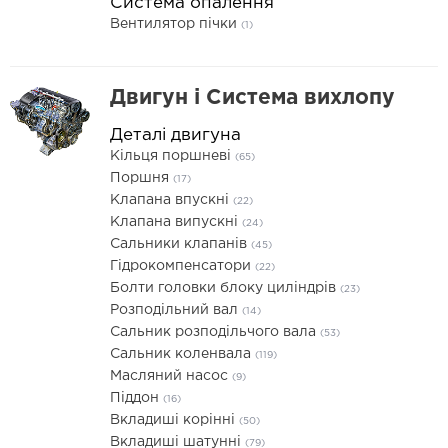
Система опалення
Вентилятор пічки
(1)
Двигун і Система вихлопу
Деталі двигуна
Кільця поршневі
(65)
Поршня
(17)
Клапана впускні
(22)
Клапана випускні
(24)
Сальники клапанів
(45)
Гідрокомпенсатори
(22)
Болти головки блоку циліндрів
(23)
Розподільний вал
(14)
Сальник розподільчого вала
(53)
Сальник коленвала
(119)
Масляний насос
(9)
Піддон
(16)
Вкладиші корінні
(50)
Вкладиші шатунні
(79)