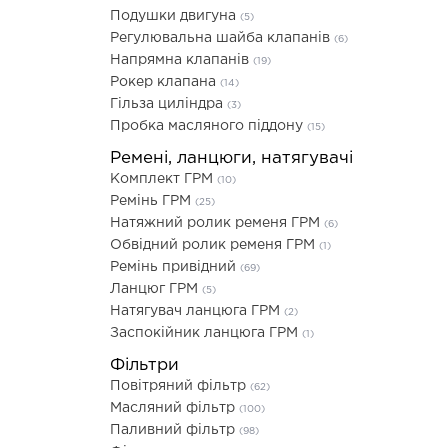
Подушки двигуна
(5)
Регулювальна шайба клапанів
(6)
Напрямна клапанів
(19)
Рокер клапана
(14)
Гільза циліндра
(3)
Пробка масляного піддону
(15)
Ремені, ланцюги, натягувачі
Комплект ГРМ
(10)
Ремінь ГРМ
(25)
Натяжний ролик ременя ГРМ
(6)
Обвідний ролик ременя ГРМ
(1)
Ремінь привідний
(69)
Ланцюг ГРМ
(5)
Натягувач ланцюга ГРМ
(2)
Заспокійник ланцюга ГРМ
(1)
Фільтри
Повітряний фільтр
(62)
Масляний фільтр
(100)
Паливний фільтр
(98)