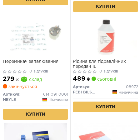
КУПИТИ
КУПИТИ
Перемикач запалювання
Рідина для гідравлічних
передач 1L
0 відгуків
0 відгуків
489
279
₴
сьогодні
₴
склад
закінчується
Артикул:
08972
FEBI BILSTEIN
Німеччина
Артикул:
614 091 0001
MEYLE
Німеччина
КУПИТИ
КУПИТИ