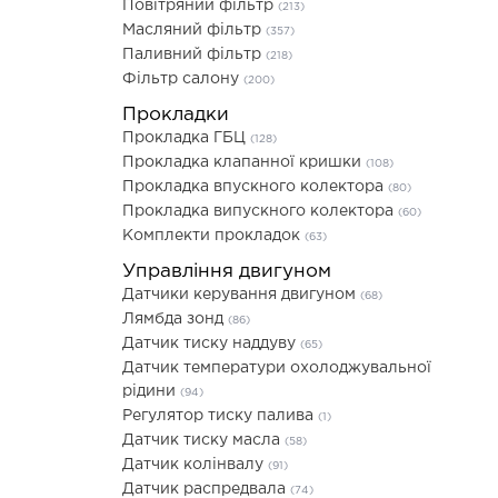
Повітряний фільтр
(213)
Масляний фільтр
(357)
Паливний фільтр
(218)
Фільтр салону
(200)
Прокладки
Прокладка ГБЦ
(128)
Прокладка клапанної кришки
(108)
Прокладка впускного колектора
(80)
Прокладка випускного колектора
(60)
Комплекти прокладок
(63)
Управління двигуном
Датчики керування двигуном
(68)
Лямбда зонд
(86)
Датчик тиску наддуву
(65)
Датчик температури охолоджувальної
рідини
(94)
Регулятор тиску палива
(1)
Датчик тиску масла
(58)
Датчик колінвалу
(91)
Датчик распредвала
(74)