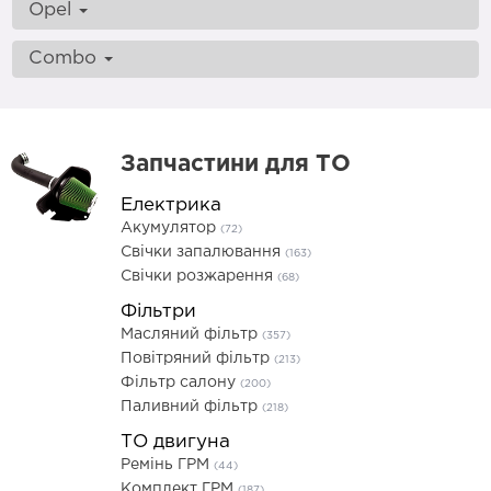
Opel
Combo
Запчастини для ТО
Електрика
Акумулятор
(72)
Свічки запалювання
(163)
Свічки розжарення
(68)
Фільтри
Масляний фільтр
(357)
Повітряний фільтр
(213)
Фільтр салону
(200)
Паливний фільтр
(218)
ТО двигуна
Ремінь ГРМ
(44)
Комплект ГРМ
(187)