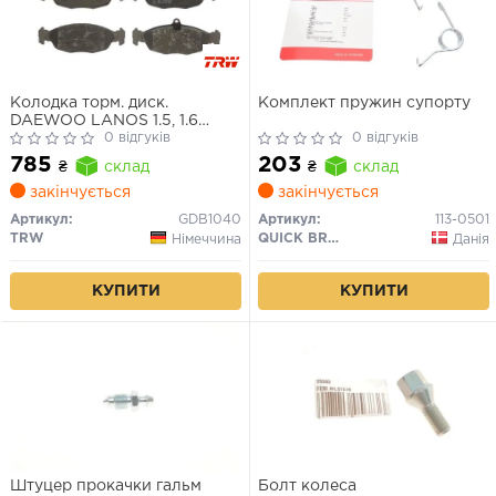
Колодка торм. диск.
Комплект пружин супорту
DAEWOO LANOS 1.5, 1.6
(KLAT), NEXIA передн. (пр-
0 відгуків
0 відгуків
во TRW)(диск R13, полий)
785
203
₴
склад
₴
склад
закінчується
закінчується
Артикул:
GDB1040
Артикул:
113-0501
TRW
QUICK BRAKE
Німеччина
Данія
КУПИТИ
КУПИТИ
Штуцер прокачки гальм
Болт колеса