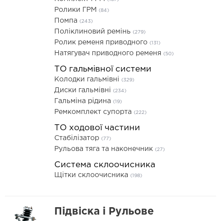
Ролики ГРМ
(84)
Помпа
(243)
Поліклиновий ремінь
(279)
Ролик ременя приводного
(131)
Натягувач приводного ременя
(50)
ТО гальмівної системи
Колодки гальмівні
(329)
Диски гальмівні
(234)
Гальміна рідина
(19)
Ремкомплект супорта
(222)
ТО ходової частини
Стабілізатор
(77)
Рульова тяга та наконечник
(27)
Система склоочисника
Щітки склоочисника
(198)
Підвіска і Рульове