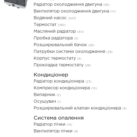
Радіатор охолодження двигуна
(55)
Вентилятор охолодження двигуна
(17)
Водяний насос
(243)
Термостат
(160)
Масляний радіатор
(44)
Пробка радіатора
(3)
Розширювальний бачок
(26)
Патрубки системи охолодження
(29)
Корпус термостату
(5)
Прокладка термостату
(26)
Кондиціонер
Радіатор кондиціонера
(23)
Компресор кондиціонера
(10)
Випарник
(2)
Осушувач
(1)
Розширювальний клапан кондиціонера
(9)
Система опалення
Радіатор пічки
(15)
Вентилятор пічки
(9)