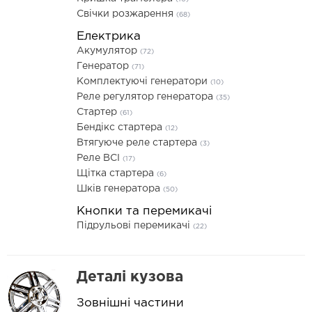
Свічки розжарення
(68)
Електрика
Акумулятор
(72)
Генератор
(71)
Комплектуючі генератори
(10)
Реле регулятор генератора
(35)
Стартер
(61)
Бендікс стартера
(12)
Втягуюче реле стартера
(3)
Реле ВСІ
(17)
Щітка стартера
(6)
Шків генератора
(50)
Кнопки та перемикачі
Підрульові перемикачі
(22)
Деталі кузова
Зовнішні частини