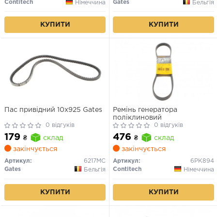
Contitech
Gates
Німеччина
Бельгія
КУПИТИ
КУПИТИ
Пас привідний 10x925 Gates
Ремінь генератора
поліклиновий
0 відгуків
0 відгуків
179
476
₴
склад
₴
склад
закінчується
закінчується
Артикул:
6217MC
Артикул:
6PK894
Gates
Contitech
Бельгія
Німеччина
КУПИТИ
КУПИТИ