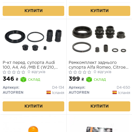
КУПИТИ
КУПИТИ
Р-кт перед. супорта Audi
Ремкомплект заднього
100, A4, A6 /MB E (W210,
супорта Alfa Romeo, Citroen,
S210) /Opel Astra G, H, Vectra
0 відгуків
Audi, Ford, Opel, Renault, VW
0 відгуків
B, Zafira A /VW Passat (3B2-
(38мм)
346
399
₴
склад
₴
склад
3B6), T4 (57mm ATE)
Артикул:
D4-134
Артикул:
D4-650
AUTOFREN
AUTOFREN
Іспанія
Іспанія
КУПИТИ
КУПИТИ