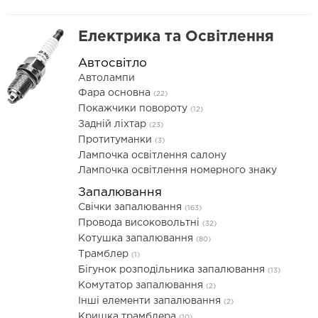
Електрика та Освітлення
Автосвітло
Автолампи
Фара основна
(22)
Покажчики повороту
(12)
Задній ліхтар
(23)
Протитуманки
(3)
Лампочка освітлення салону
Лампочка освітлення номерного знаку
Запалювання
Свічки запалювання
(163)
Провода високовольтні
(32)
Котушка запалювання
(80)
Трамблер
(1)
Бігунок розподільника запалювання
(13)
Комутатор запалювання
(2)
Інші елементи запалювання
(2)
Кришка трамблера
(10)