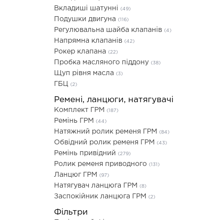
Вкладиші шатунні
(49)
Подушки двигуна
(116)
Регулювальна шайба клапанів
(4)
Напрямна клапанів
(42)
Рокер клапана
(22)
Пробка масляного піддону
(38)
Щуп рівня масла
(3)
ГБЦ
(2)
Ремені, ланцюги, натягувачі
Комплект ГРМ
(187)
Ремінь ГРМ
(44)
Натяжний ролик ременя ГРМ
(84)
Обвідний ролик ременя ГРМ
(43)
Ремінь привідний
(279)
Ролик ременя приводного
(131)
Ланцюг ГРМ
(97)
Натягувач ланцюга ГРМ
(8)
Заспокійник ланцюга ГРМ
(2)
Фільтри