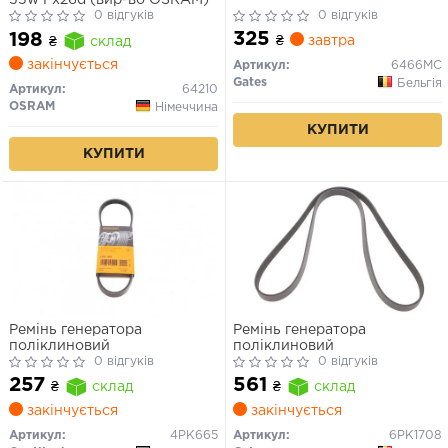
55w Px26d (вир-во OSRAM)
0 відгуків
0 відгуків
325
198
₴
завтра
₴
склад
закінчується
Артикул:
6466MC
Gates
Бельгія
Артикул:
64210
OSRAM
Німеччина
КУПИТИ
КУПИТИ
Ремінь генератора
Ремінь генератора
поліклиновий
поліклиновий
0 відгуків
0 відгуків
257
561
₴
склад
₴
склад
закінчується
закінчується
Артикул:
4PK665
Артикул:
6PK1708