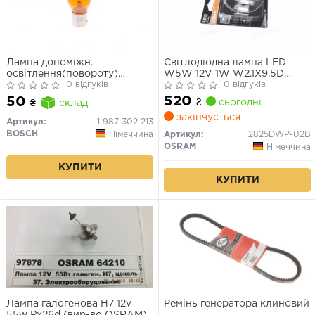
Лампа допоміжн.
Світлодіодна лампа LED
освітлення(повороту)
W5W 12V 1W W2.1X9.5D
BOSCH 12V 21W PY21W PURE
0 відгуків
LEDriving SL (blister 2шт)
0 відгуків
LIGHT РY21W 12V (жовта)
(вир-во OSRAM)
520
50
₴
сьогодні
₴
склад
закінчується
Артикул:
1 987 302 213
BOSCH
Німеччина
Артикул:
2825DWP-02B
OSRAM
Німеччина
КУПИТИ
КУПИТИ
Лампа галогенова H7 12v
Ремінь генератора клиновий