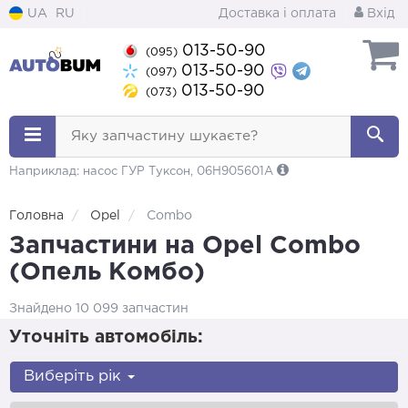
UA
RU
Доставка і оплата
Вхід
013-50-90
(095)
013-50-90
(097)
013-50-90
(073)
Яку запчастину шукаєте?
Наприклад: насос ГУР Туксон, 06H905601A
Головна
Opel
Combo
Запчастини на Opel Combo
(Опель Комбо)
Знайдено 10 099 запчастин
Уточніть автомобіль:
Виберіть рік