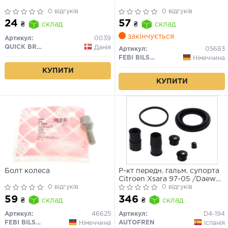
0 відгуків
0 відгуків
24
57
₴
склад
₴
склад
закінчується
Артикул:
0039
QUICK BRAKE
Данія
Артикул:
05683
FEBI BILSTEIN
Німеччина
КУПИТИ
КУПИТИ
Болт колеса
Р-кт передн. гальм. супорта
Citroen Xsara 97-05 /Daewoo
0 відгуків
Lanos 97-, Nexia 95-97 /Opel
0 відгуків
Astra F, Corsa A,B -00
59
346
₴
склад
₴
склад
/Peugeot 205, 306 -02 (Ate
48mm)
Артикул:
46625
Артикул:
D4-194
FEBI BILSTEIN
AUTOFREN
Німеччина
Іспанія