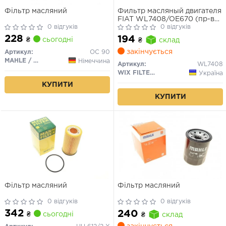
Фільтр масляний
Фильтр масляный двигателя
FIAT WL7408/OE670 (пр-во
0 відгуків
WIX-Filtron)
0 відгуків
228
194
₴
сьогодні
₴
склад
закінчується
Артикул:
OC 90
MAHLE / KNECHT
Німеччина
Артикул:
WL7408
WIX FILTERS
Україна
КУПИТИ
КУПИТИ
Фільтр масляний
Фільтр масляний
0 відгуків
0 відгуків
342
240
₴
сьогодні
₴
склад