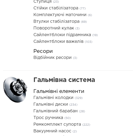
Ступиця
(23)
Стійки стабілізатора
(77)
Комплектуючі маточини
(6)
Втулки стабілізатора
(69)
Поворотний кулак
(3)
Сайлентблоки підрамника
(19)
Сайлентблоки важелів
(103)
Ресори
Відбійник ресори
(3)
Гальмівна система
Гальмівні елементи
Гальмівні колодки
(329)
Гальмівні диски
(234)
Гальмівний барабан
(28)
Трос ручника
(50)
Ремкомплект супорта
(222)
Вакуумний насос
(2)