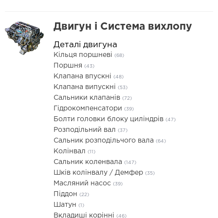
Двигун і Система вихлопу
Деталі двигуна
Кільця поршневі
(68)
Поршня
(43)
Клапана впускні
(48)
Клапана випускні
(53)
Сальники клапанів
(72)
Гідрокомпенсатори
(39)
Болти головки блоку циліндрів
(47)
Розподільний вал
(37)
Сальник розподільчого вала
(64)
Колінвал
(11)
Сальник коленвала
(147)
Шків колінвалу / Демфер
(35)
Масляний насос
(39)
Піддон
(22)
Шатун
(1)
Вкладиші корінні
(46)