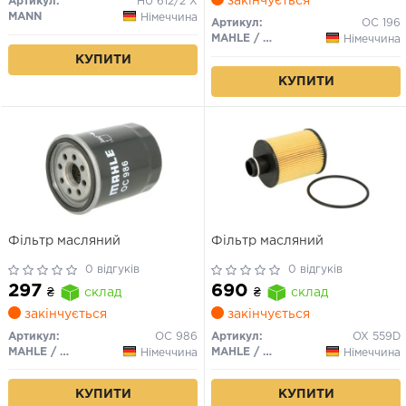
закінчується
Артикул:
HU 612/2 X
MANN
Німеччина
Артикул:
OC 196
MAHLE / KNECHT
Німеччина
КУПИТИ
КУПИТИ
Фільтр масляний
Фільтр масляний
0 відгуків
0 відгуків
297
690
₴
склад
₴
склад
закінчується
закінчується
Артикул:
OC 986
Артикул:
OX 559D
MAHLE / KNECHT
MAHLE / KNECHT
Німеччина
Німеччина
КУПИТИ
КУПИТИ