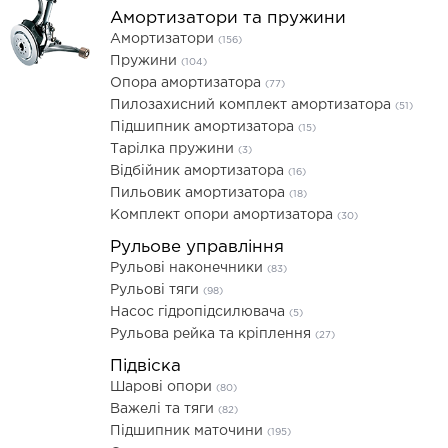
Амортизатори та пружини
Амортизатори
(156)
Пружини
(104)
Опора амортизатора
(77)
Пилозахисний комплект амортизатора
(51)
Підшипник амортизатора
(15)
Тарілка пружини
(3)
Відбійник амортизатора
(16)
Пильовик амортизатора
(18)
Комплект опори амортизатора
(30)
Рульове управління
Рульові наконечники
(83)
Рульові тяги
(98)
Насос гідропідсилювача
(5)
Рульова рейка та кріплення
(27)
Підвіска
Шарові опори
(80)
Важелі та тяги
(82)
Підшипник маточини
(195)