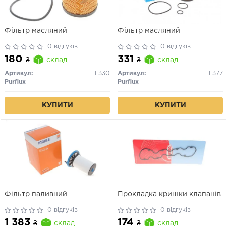
Фільтр масляний
Фільтр масляний
0 відгуків
0 відгуків
180
331
₴
склад
₴
склад
Артикул:
L330
Артикул:
L377
Purflux
Purflux
КУПИТИ
КУПИТИ
Фільтр паливний
Прокладка кришки клапанів
0 відгуків
0 відгуків
1 383
174
₴
склад
₴
склад