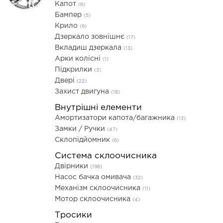
Капот
(6)
Бампер
(5)
Крило
(9)
Дзеркало зовнішнє
(17)
Вкладиш дзеркала
(13)
Арки колісні
(1)
Підкрилки
(3)
Двері
(22)
Захист двигуна
(18)
Внутрішні елементи
Амортизатори капота/багажника
(13)
Замки / Ручки
(47)
Склопідйомник
(6)
Система склоочисника
Двірники
(198)
Насос бачка омивача
(32)
Механізм склоочисника
(11)
Мотор склоочисника
(4)
Тросики