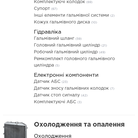
Комплектуючі колодок
(69)
Супорт
(67)
Інші елементи гальмівної системи
(2)
Кожух гальмівного диска
(10)
Гідравліка
Гальмівний шланг
(59)
Головний гальмівний циліндр
(21)
Робочий гальмівний циліндр
(49)
Ремкомплект головного гальмівного
циліндра
(5)
Електронні компоненти
Датчик АБС
(23)
Датчик зносу гальмівних колодок
(7)
Датчик стоп сигналу
(42)
Комплектуючі АБС
(3)
Охолодження та опалення
Охолодження