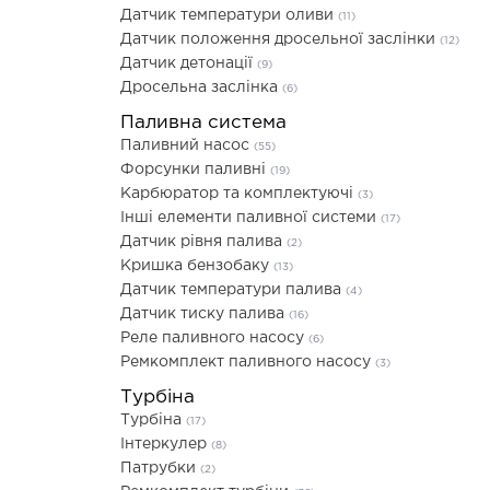
Датчик температури оливи
(11)
Датчик положення дросельної заслінки
(12)
Датчик детонації
(9)
Дросельна заслінка
(6)
Паливна система
Паливний насос
(55)
Форсунки паливні
(19)
Карбюратор та комплектуючі
(3)
Інші елементи паливної системи
(17)
Датчик рівня палива
(2)
Кришка бензобаку
(13)
Датчик температури палива
(4)
Датчик тиску палива
(16)
Реле паливного насосу
(6)
Ремкомплект паливного насосу
(3)
Турбіна
Турбіна
(17)
Інтеркулер
(8)
Патрубки
(2)