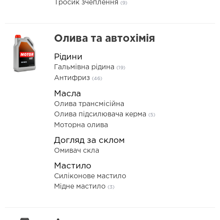
Тросик зчеплення
(9)
Олива та автохімія
Рідини
Гальмівна рідина
(19)
Антифриз
(46)
Масла
Олива трансмісійна
Олива підсилювача керма
(5)
Моторна олива
Догляд за склом
Омивач скла
Мастило
Силіконове мастило
Мідне мастило
(3)