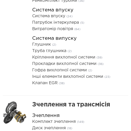
Ремкомплект турбіни
(36)
Система впуску
Система впуску
(24)
Патрубок інтеркулера
(5)
Витратомір повітря
(64)
Система випуску
Глушник
(2)
Труба глушника
(2)
Кріплення вихлопної системи
(59)
Прокладки вихлопної системи
(36)
Гофра вихлопної системи
(2)
Інші елементи вихлопної системи
(23)
Клапан EGR
(38)
Зчеплення та трансмісія
Зчеплення
Комплект зчеплення
(149)
Диск зчеплення
(18)