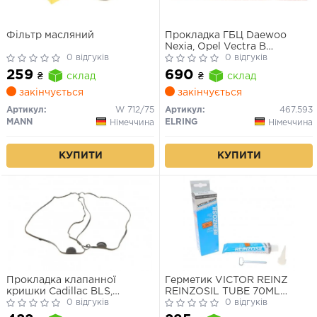
Фільтр масляний
Прокладка ГБЦ Daewoo
Nexia, Opel Vectra B
0 відгуків
X20XEV/X22XE
0 відгуків
259
690
₴
склад
₴
склад
закінчується
закінчується
Артикул:
W 712/75
Артикул:
467.593
MANN
ELRING
Німеччина
Німеччина
КУПИТИ
КУПИТИ
Прокладка клапанної
Герметик VICTOR REINZ
кришки Cadillac BLS,
REINZOSIL TUBE 70ML
Chevrolet Captiva, Opel
0 відгуків
-50/+300 (антрацит)
0 відгуків
Vectra 1.8–2.4