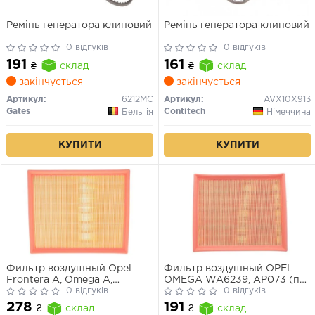
Ремінь генератора клиновий
Ремінь генератора клиновий
0 відгуків
0 відгуків
191
161
₴
склад
₴
склад
закінчується
закінчується
Артикул:
6212MC
Артикул:
AVX10X913
Gates
Contitech
Бельгія
Німеччина
КУПИТИ
КУПИТИ
Фильтр воздушный Opel
Фильтр воздушный OPEL
Frontera A, Omega A,
OMEGA WA6239, AP073 (пр-
Senator B/Vauxhall Carlton,
0 відгуків
во WIX-Filtron UA)
0 відгуків
Frontera A, Senator B
278
191
₴
склад
₴
склад
(WA6220) WIX