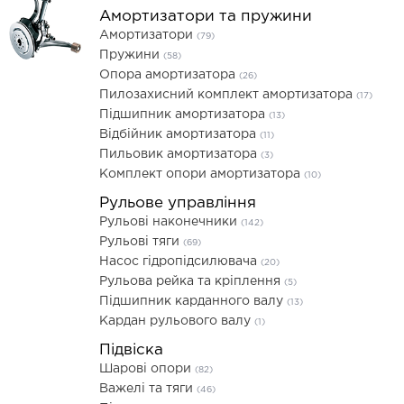
Амортизатори та пружини
Амортизатори
(79)
Пружини
(58)
Опора амортизатора
(26)
Пилозахисний комплект амортизатора
(17)
Підшипник амортизатора
(13)
Відбійник амортизатора
(11)
Пильовик амортизатора
(3)
Комплект опори амортизатора
(10)
Рульове управління
Рульові наконечники
(142)
Рульові тяги
(69)
Насос гідропідсилювача
(20)
Рульова рейка та кріплення
(5)
Підшипник карданного валу
(13)
Кардан рульового валу
(1)
Підвіска
Шарові опори
(82)
Важелі та тяги
(46)