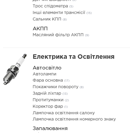
(2)
Трос спідометра
(5)
Інші елементи трансмісії
(15)
Сальник КПП
(8)
АКПП
Масляний фільтр АКПП
(9)
Електрика та Освітлення
Автосвітло
Автолампи
Фара основна
(17)
Покажчики повороту
(8)
Задній ліхтар
(13)
Протитуманки
(2)
Коректор фар
(1)
Лампочка освітлення салону
Лампочка освітлення номерного знаку
Запалювання