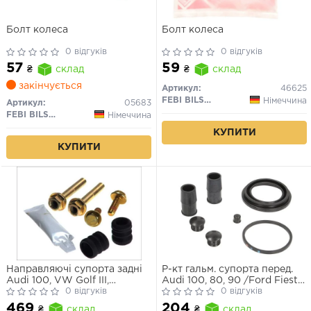
Болт колеса
Болт колеса
0 відгуків
0 відгуків
57
59
₴
склад
₴
склад
закінчується
Артикул:
46625
FEBI BILSTEIN
Німеччина
Артикул:
05683
FEBI BILSTEIN
Німеччина
КУПИТИ
КУПИТИ
Направляючі супорта задні
Р-кт гальм. супорта перед.
Audi 100, VW Golf III,
Audi 100, 80, 90 /Ford Fiesta,
Mercedes W202
0 відгуків
Escort, Sierra /Fiat Doblo,
0 відгуків
Palio /VW Golf III-VI, Jetta III,
469
204
₴
склад
₴
склад