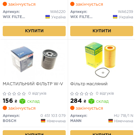
закінчується
закінчується
Артикул:
WA6220
Артикул:
WA6239
WIX FILTERS
WIX FILTERS
Україна
Україна
КУПИТИ
КУПИТИ
МАСТИЛЬНИЙ ФІЛЬТР W-V
Фільтр масляний
0 відгуків
0 відгуків
156
284
₴
склад
₴
склад
закінчується
закінчується
Артикул:
0 451 103 079
Артикул:
HU 718/1 N
BOSCH
MANN
Німеччина
Німеччина