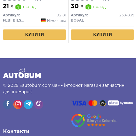
21
30
₴
склад
₴
склад
Артикул:
02181
Артикул:
258-835
FEBI BILSTEIN
BOSAL
Німеччина
КУПИТИ
КУПИТИ
© 2025 «autobum.com.ua» - інтернет магазин запчастин
для іномарок
Контакти