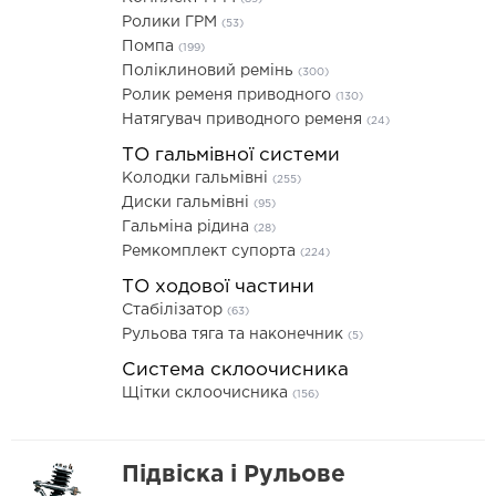
Ролики ГРМ
(53)
Помпа
(199)
Поліклиновий ремінь
(300)
Ролик ременя приводного
(130)
Натягувач приводного ременя
(24)
ТО гальмівної системи
Колодки гальмівні
(255)
Диски гальмівні
(95)
Гальміна рідина
(28)
Ремкомплект супорта
(224)
ТО ходової частини
Стабілізатор
(63)
Рульова тяга та наконечник
(5)
Система склоочисника
Щітки склоочисника
(156)
Підвіска і Рульове