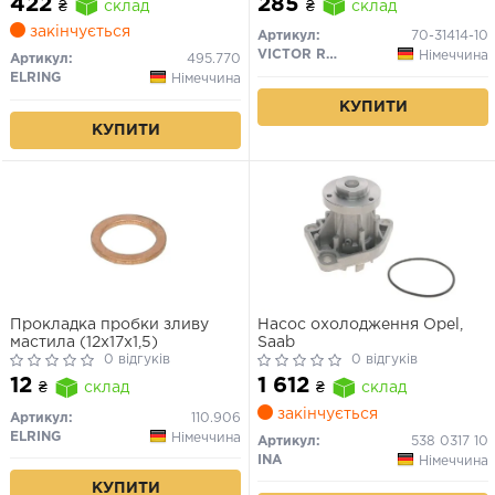
422
285
₴
склад
₴
склад
закінчується
Артикул:
70-31414-10
VICTOR REINZ
Німеччина
Артикул:
495.770
ELRING
Німеччина
КУПИТИ
КУПИТИ
Прокладка пробки зливу
Насос охолодження Opel,
мастила (12x17x1,5)
Saab
0 відгуків
0 відгуків
12
1 612
₴
склад
₴
склад
закінчується
Артикул:
110.906
ELRING
Німеччина
Артикул:
538 0317 10
INA
Німеччина
КУПИТИ