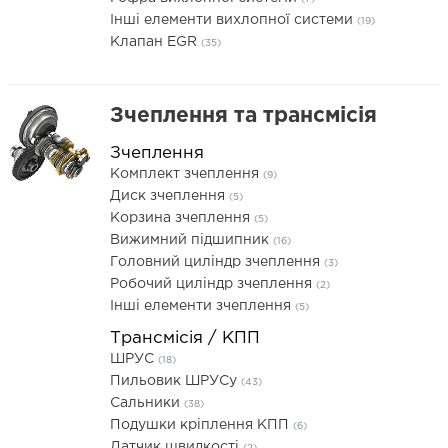
Інші елементи вихлопної системи
(19)
Клапан EGR
(35)
Зчеплення та трансмісія
Зчеплення
Комплект зчеплення
(9)
Диск зчеплення
(5)
Корзина зчеплення
(5)
Вижимний підшипник
(16)
Головний циліндр зчеплення
(3)
Робочий циліндр зчеплення
(2)
Інші елементи зчеплення
(5)
Трансмісія / КПП
ШРУС
(18)
Пильовик ШРУСу
(43)
Сальники
(38)
Подушки кріплення КПП
(6)
Датчик швидкості