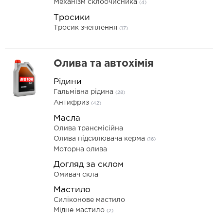
Механізм склоочисника
(4)
Тросики
Тросик зчеплення
(17)
Олива та автохімія
Рідини
Гальмівна рідина
(28)
Антифриз
(42)
Масла
Олива трансмісійна
Олива підсилювача керма
(16)
Моторна олива
Догляд за склом
Омивач скла
Мастило
Силіконове мастило
Мідне мастило
(2)