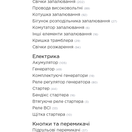
Свічки запалювання
(202)
Провода високовольтні
(89)
Котушка запалювання
(92)
Бігунок розподільника запалювання
(27)
Комутатор запалювання
(6)
Інші елементи запалювання
(16)
Кришка трамблера
(29)
Свічки розжарення
(94)
Електрика
Акумулятор
(105)
Генератор
(49)
Комплектуючі генератори
(19)
Реле регулятор генератора
(80)
Стартер
(44)
Бендікс стартера
(16)
Втягуюче реле стартера
(3)
Реле ВСІ
(33)
Щітка стартера
(10)
Кнопки та перемикачі
Підрульові перемикачі
(37)