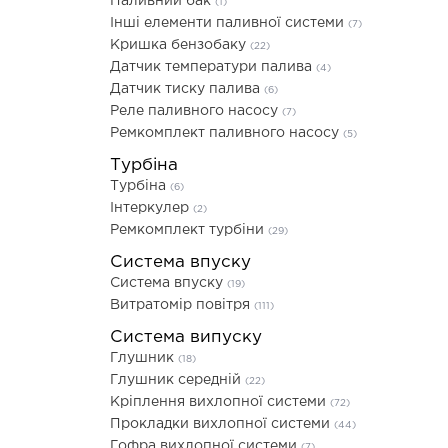
Паливний бак
(1)
Інші елементи паливної системи
(7)
Кришка бензобаку
(22)
Датчик температури палива
(4)
Датчик тиску палива
(6)
Реле паливного насосу
(7)
Ремкомплект паливного насосу
(5)
Турбіна
Турбіна
(6)
Інтеркулер
(2)
Ремкомплект турбіни
(29)
Система впуску
Система впуску
(19)
Витратомір повітря
(111)
Система випуску
Глушник
(18)
Глушник середній
(22)
Кріплення вихлопної системи
(72)
Прокладки вихлопної системи
(44)
Гофра вихлопної системи
(7)