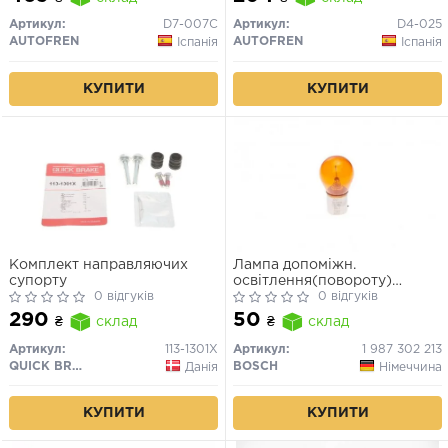
Passat (Ate 54mm)
Артикул:
D7-007C
Артикул:
D4-025
AUTOFREN
AUTOFREN
Іспанія
Іспанія
КУПИТИ
КУПИТИ
Комплект направляючих
Лампа допоміжн.
супорту
освітлення(повороту)
0 відгуків
BOSCH 12V 21W PY21W PURE
0 відгуків
LIGHT РY21W 12V (жовта)
290
50
₴
склад
₴
склад
Артикул:
113-1301X
Артикул:
1 987 302 213
QUICK BRAKE
BOSCH
Данія
Німеччина
КУПИТИ
КУПИТИ