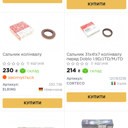
КУПИТИ
Сальник колінвалу
Сальник 31x41x7 колінвалу
перед Doblo 1.9D/JTD/MJTD
0 відгуків
0 відгуків
230
214
₴
склад
₴
склад
закінчується
Артикул:
12018321B
CORTECO
Італія
Артикул:
330.736
ELRING
Німеччина
КУПИТИ
КУПИТИ