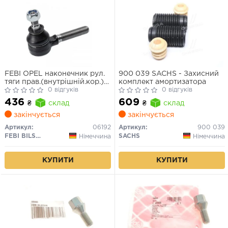
FEBI OPEL наконечник рул.
900 039 SACHS - Захисний
тяги прав.(внутрішній.кор.)
комплект амортизатора
M14*1,5RHT Omega A/B
0 відгуків
0 відгуків
436
609
₴
склад
₴
склад
закінчується
закінчується
Артикул:
06192
Артикул:
900 039
FEBI BILSTEIN
SACHS
Німеччина
Німеччина
КУПИТИ
КУПИТИ