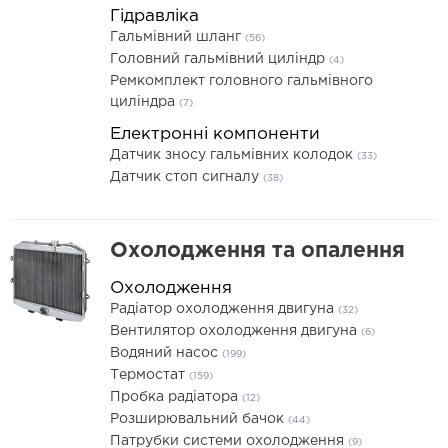
Гідравліка
Гальмівний шланг
(56)
Головний гальмівний циліндр
(4)
Ремкомплект головного гальмівного
циліндра
(7)
Електронні компоненти
Датчик зносу гальмівних колодок
(33)
Датчик стоп сигналу
(38)
Охолодження та опалення
Охолодження
Радіатор охолодження двигуна
(32)
Вентилятор охолодження двигуна
(6)
Водяний насос
(199)
Термостат
(159)
Пробка радіатора
(12)
Розширювальний бачок
(44)
Патрубки системи охолодження
(9)