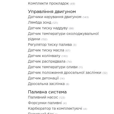
Комплекти прокладок
(49)
Управління двигуном
Датчики керування двигуном
(143)
Лямбда зонд
(121)
Датчик тиску наддуву
(68)
Датчик температури охолоджувальної
рідини
(152)
Регулятор тиску палива
(3)
Датчик тиску масла
(67)
Датчик колінвалу
(130)
Датчик распредвала
(74)
Датчик температури оливи
(11)
Датчик положення дросельної заслінки
(32)
Датчик детонації
(14)
Дросельна заслінка
(6)
Паливна система
Паливний насос
(123)
Форсунки паливні
(4)
Карбюратор та комплектуючі
(4)