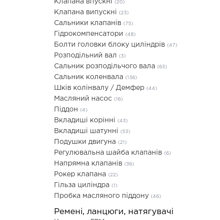
Клапана впускні
(20)
Клапана випускні
(23)
Сальники клапанів
(75)
Гідрокомпенсатори
(48)
Болти головки блоку циліндрів
(47)
Розподільний вал
(3)
Сальник розподільчого вала
(63)
Сальник коленвала
(136)
Шків колінвалу / Демфер
(44)
Масляний насос
(16)
Піддон
(4)
Вкладиші корінні
(43)
Вкладиші шатунні
(53)
Подушки двигуна
(21)
Регулювальна шайба клапанів
(6)
Напрямна клапанів
(36)
Рокер клапана
(22)
Гільза циліндра
(1)
Пробка масляного піддону
(46)
Ремені, ланцюги, натягувачі