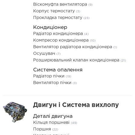
Віскомуфта вентилятора
(9)
Корпус термостату
(3)
Прокладка термостату
(23)
Кондиціонер
Радіатор кондиціонера
(4)
Компресор кондиціонера
(10)
Вентилятор радіатора кондиціонера
(1)
Осушувач
(7)
Розширювальний клапан кондиціонера
(21)
Система опалення
Радіатор пічки
(19)
Вентилятор пічки
(3)
Двигун і Система вихлопу
Деталі двигуна
Кільця поршневі
(49)
Поршня
(22)