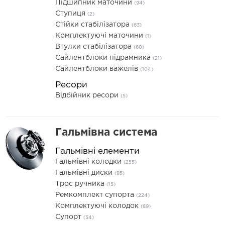
Підшипник маточини
(94)
Ступиця
(2)
Стійки стабілізатора
(63)
Комплектуючі маточини
(1)
Втулки стабілізатора
(60)
Сайлентблоки підрамника
(21)
Сайлентблоки важелів
(104)
Ресори
Відбійник ресори
(5)
Гальмівна система
Гальмівні елементи
Гальмівні колодки
(255)
Гальмівні диски
(95)
Трос ручника
(15)
Ремкомплект супорта
(224)
Комплектуючі колодок
(89)
Супорт
(54)