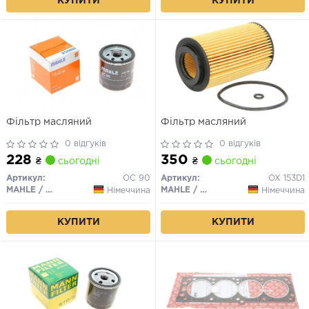
КУПИТИ
КУПИТИ
Фільтр масляний
Фільтр масляний
0 відгуків
0 відгуків
228
350
₴
сьогодні
₴
сьогодні
Артикул:
OC 90
Артикул:
OX 153D1
MAHLE / KNECHT
MAHLE / KNECHT
Німеччина
Німеччина
КУПИТИ
КУПИТИ