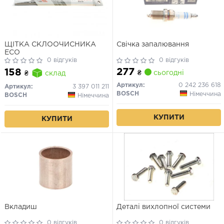
ЩІТКА СКЛООЧИСНИКА
Свічка запалювання
ECO
0 відгуків
0 відгуків
277
158
₴
сьогодні
₴
склад
Артикул:
0 242 236 618
Артикул:
3 397 011 211
BOSCH
Німеччина
BOSCH
Німеччина
КУПИТИ
КУПИТИ
Вкладиш
Деталі вихлопної системи
0 відгуків
0 відгуків