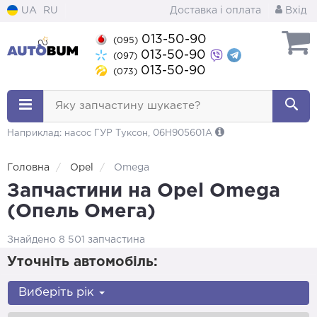
UA
RU
Доставка і оплата
Вхід
013-50-90
(095)
013-50-90
(097)
013-50-90
(073)
Яку запчастину шукаєте?
Наприклад: насос ГУР Туксон, 06H905601A
Головна
Opel
Omega
Запчастини на Opel Omega
(Опель Омега)
Знайдено 8 501 запчастина
Уточніть автомобіль:
Виберіть рік