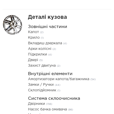
Деталі кузова
Зовнішні частини
Капот
(2)
Крило
(1)
Вкладиш дзеркала
(4)
Арки колісні
(2)
Підкрилки
(4)
Двері
(5)
Захист двигуна
(2)
Внутрішні елементи
Амортизатори капота/багажника
(54)
Замки / Ручки
(44)
Склопідйомник
(1)
Система склоочисника
Двірники
(156)
Насос бачка омивача
(86)