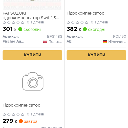
FAI SUZUKI
Гідрокомпенсатор
гідрокомпенсатор Swift1,3
05-, Doblo 1.3JTD,Opel Astra
0 відгуків
0 відгуків
H, Combo 1.3
301
382
₴
сьогодні
₴
сьогодні
Артикул:
BFS148S
Артикул:
FOL190
Fischer Automotive One (FA1)
AE
Польща
Німеччина
КУПИТИ
КУПИТИ
Гідрокомпенсатор
0 відгуків
279
₴
завтра