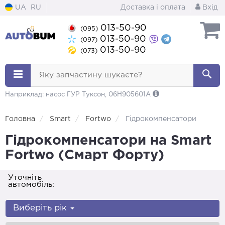
UA
RU
Доставка і оплата
Вхід
013-50-90
(095)
013-50-90
(097)
013-50-90
(073)
Яку запчастину шукаєте?
Наприклад: насос ГУР Туксон, 06H905601A
Головна
Smart
Fortwo
Гідрокомпенсатори
Гідрокомпенсатори на Smart
Fortwo (Смарт Форту)
Уточніть
автомобіль:
Виберіть рік