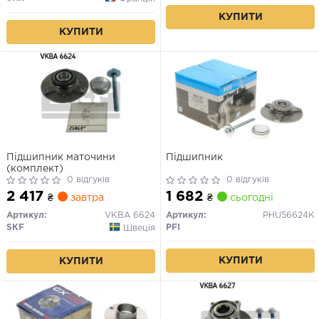
КУПИТИ
КУПИТИ
Підшипник маточини
Підшипник
(комплект)
0 відгуків
0 відгуків
2 417
1 682
₴
завтра
₴
сьогодні
Артикул:
VKBA 6624
Артикул:
PHU56624K
SKF
PFI
Швеція
КУПИТИ
КУПИТИ