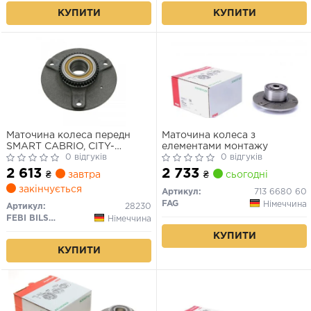
КУПИТИ
КУПИТИ
Маточина колеса передн
Маточина колеса з
SMART CABRIO, CITY-
елементами монтажу
COUPE, CROSSBLADE,
0 відгуків
0 відгуків
FORTWO, ROADSTER
2 613
2 733
₴
завтра
₴
сьогодні
0.6/0.7/0.8D 07.98-01.07
закінчується
Артикул:
713 6680 60
FAG
Німеччина
Артикул:
28230
FEBI BILSTEIN
Німеччина
КУПИТИ
КУПИТИ