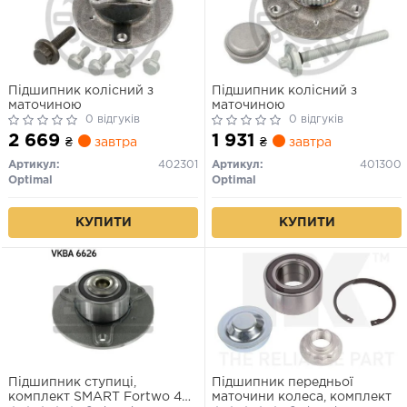
Підшипник колісний з
Підшипник колісний з
маточиною
маточиною
0 відгуків
0 відгуків
2 669
1 931
₴
завтра
₴
завтра
Артикул:
402301
Артикул:
401300
Optimal
Optimal
КУПИТИ
КУПИТИ
Підшипник ступиці,
Підшипник передньої
комплект SMART Fortwo 451
маточини колеса, комплект