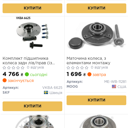
КУПИТИ
КУПИТИ
Комплект підшипника
Маточина колеса, з
колеса задн лів/прав (із
елементами монтажу
маточиною) (23x133,5x73)
0 відгуків
0 відгуків
SMART CABRIO, CITY-
4 766
1 696
₴
сьогодні
₴
завтра
COUPE, CROSSBLADE,
закінчується
FORTWO, ROADSTER
Артикул:
ME-WB-11281
0.6/0.7/0.8D 07.98-01.07
MOOG
США
Артикул:
VKBA 6625
SKF
Швеція
КУПИТИ
КУПИТИ