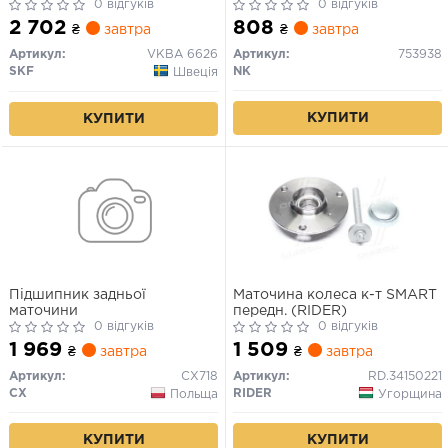
"F "07>>
0 відгуків
0 відгуків
2 702
808
₴
завтра
₴
завтра
Артикул:
VKBA 6626
Артикул:
753938
SKF
NK
Швеція
КУПИТИ
КУПИТИ
Підшипник задньої
Маточина колеса к-т SMART
маточини
передн. (RIDER)
0 відгуків
0 відгуків
1 969
1 509
₴
завтра
₴
завтра
Артикул:
CX718
Артикул:
RD.34150221
CX
RIDER
Польща
Угорщина
КУПИТИ
КУПИТИ