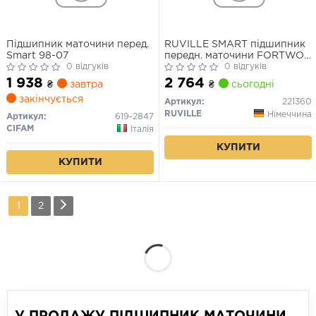
Підшипник маточини перед.
RUVILLE SMART підшипник
Smart 98-07
передн. маточини FORTWO
0 відгуків
07-
0 відгуків
1 938
2 764
₴
завтра
₴
сьогодні
закінчується
Артикул:
221360
RUVILLE
Німеччина
Артикул:
619-2847
CIFAM
Італія
КУПИТИ
КУПИТИ
1
2