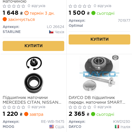
маточиною
0 відгуків
0 відгуків
1 648
1 500
₴
термін 3 дн.
₴
сьогодні
закінчується
Артикул:
701977
Optimal
Артикул:
LO 26624
STARLINE
Чехія
КУПИТИ
КУПИТИ
Підшипник маточини
DAYCO DB підшипник
MERCEDES CITAN, NISSAN
передн. маточини SMART
NOTE, RENAULT CLIO III-IV
0 відгуків
Fortwo 04-, Roadster 03-
0 відгуків
05- перед.міст з ABS (Вир-во
1 220
2 365
₴
завтра
₴
сьогодні
MOOG)
Артикул:
RE-WB-11475
Артикул:
KWD1230
MOOG
DAYCO
США
Італія