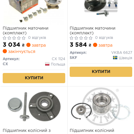
Підшипник маточини
Підшипник маточини
(комплект)
(комплект)
0 відгуків
0 відгуків
3 034
3 584
₴
завтра
₴
завтра
закінчується
Артикул:
VKBA 6627
SKF
Швеція
Артикул:
CX 1124
CX
Польща
КУПИТИ
КУПИТИ
Підшипник колісний з
Підшипник колісний