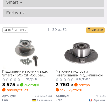
Smart
Fortwo
1 - 30 из 32
за рейтингом
Фільтри
Підшипник маточини задн.
Маточина колеса з
Smart (450) Citi-Coupe/
інтегрованим підшипником
Fortwo 98-07
0 відгуків
0 відгуків
3 575
2 750
₴
сьогодні
₴
завтра
закінчується
закінчується
Артикул:
713 6673 40
Артикул:
R187.03
FAG
SNR
Німеччина
Франція