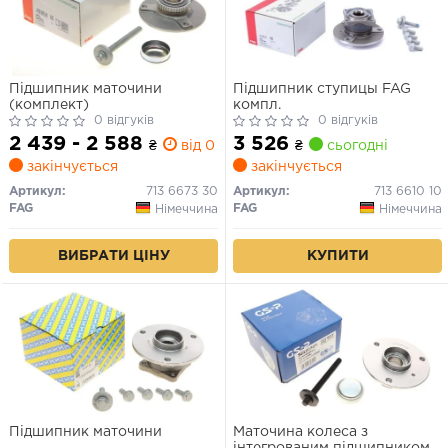
Підшипник маточини
Підшипник ступицы FAG
(комплект)
компл.
0 відгуків
0 відгуків
2 439 - 2 588
3 526
₴
від 0 дн.
₴
сьогодні
закінчується
закінчується
Артикул:
713 6673 30
Артикул:
713 6610 10
FAG
FAG
Німеччина
Німеччина
ВИБРАТИ ЦІНУ
КУПИТИ
Підшипник маточини
Маточина колеса з
інтегрованим підшипником