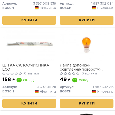
Артикул:
3 397 008 536
Артикул:
1 987 302 084
BOSCH
BOSCH
Німеччина
Німеччина
КУПИТИ
КУПИТИ
ЩІТКА СКЛООЧИСНИКА
Лампа допоміжн.
ECO
освітлення(повороту)
0 відгуків
BOSCH 12V 21W PY21W PURE
0 відгуків
LIGHT РY21W 12V (жовта)
158
49
₴
склад
₴
склад
Артикул:
3 397 011 211
Артикул:
1 987 302 213
BOSCH
BOSCH
Німеччина
Німеччина
КУПИТИ
КУПИТИ