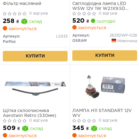
Фільтр масляний
Світлодіодна лампа LED
W5W 12V 1W W2.1X9.5D
0 відгуків
LEDriving SL (blister 2шт)
0 відгуків
(вир-во OSRAM)
520
258
₴
сьогодні
₴
склад
закінчується
закінчується
Артикул:
2825DWP-02B
Артикул:
LS933
OSRAM
Німеччина
Purflux
КУПИТИ
КУПИТИ
Щітка склоочисника
ЛАМПА H11 STANDART 12V
Aerotwin Retro (530мм)
WV
0 відгуків
0 відгуків
509
345
₴
склад
₴
склад
закінчується
закінчується