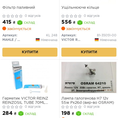
Фільтр паливний
Ущільнююче кільце
0 відгуків
0 відгуків
415
556
₴
склад
₴
склад
закінчується
закінчується
Артикул:
KL 248
Артикул:
81-35051-00
MAHLE / KNECHT
VICTOR REINZ
Німеччина
Німеччина
КУПИТИ
КУПИТИ
Герметик VICTOR REINZ
Лампа галогенова H7 12v
REINZOSIL TUBE 70ML
55w Px26d (вир-во OSRAM)
-50/+300 (антрацит)
0 відгуків
0 відгуків
284
198
₴
склад
₴
склад