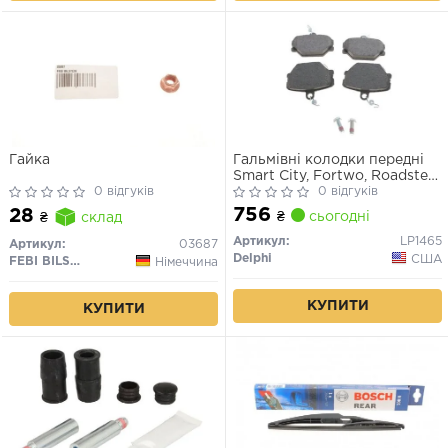
Гайка
Гальмівні колодки передні
Smart City, Fortwo, Roadster
0 відгуків
1998→
0 відгуків
756
28
₴
сьогодні
₴
склад
Артикул:
LP1465
Артикул:
03687
Delphi
США
FEBI BILSTEIN
Німеччина
КУПИТИ
КУПИТИ