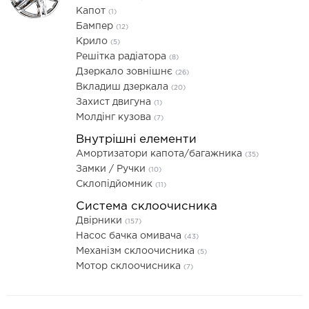
Капот
(1)
Бампер
(12)
Крило
(5)
Решітка радіатора
(8)
Дзеркало зовнішнє
(26)
Вкладиш дзеркала
(20)
Захист двигуна
(1)
Молдінг кузова
(7)
Внутрішні елементи
Амортизатори капота/багажника
(35)
Замки / Ручки
(10)
Склопідйомник
(11)
Система склоочисника
Двірники
(157)
Насос бачка омивача
(43)
Механізм склоочисника
(5)
Мотор склоочисника
(7)