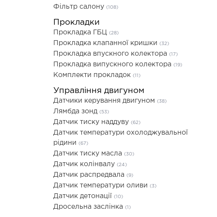
Фільтр салону
(108)
Прокладки
Прокладка ГБЦ
(28)
Прокладка клапанної кришки
(32)
Прокладка впускного колектора
(17)
Прокладка випускного колектора
(19)
Комплекти прокладок
(11)
Управління двигуном
Датчики керування двигуном
(38)
Лямбда зонд
(53)
Датчик тиску наддуву
(62)
Датчик температури охолоджувальної
рідини
(67)
Датчик тиску масла
(30)
Датчик колінвалу
(24)
Датчик распредвала
(9)
Датчик температури оливи
(3)
Датчик детонації
(10)
Дросельна заслінка
(1)