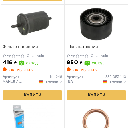
Фільтр паливний
Шків натяжний
0 відгуків
0 відгуків
416
950
₴
склад
₴
склад
закінчується
закінчується
Артикул:
KL 248
Артикул:
532 0534 10
MAHLE / KNECHT
INA
Німеччина
Німеччина
КУПИТИ
КУПИТИ