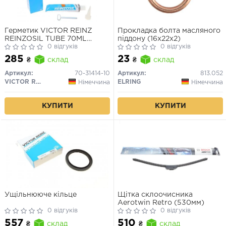
Герметик VICTOR REINZ
Прокладка болта масляного
REINZOSIL TUBE 70ML
піддону (16x22x2)
-50/+300 (антрацит)
0 відгуків
0 відгуків
285
23
₴
склад
₴
склад
Артикул:
70-31414-10
Артикул:
813.052
VICTOR REINZ
ELRING
Німеччина
Німеччина
КУПИТИ
КУПИТИ
Ущільнююче кільце
Щітка склоочисника
Aerotwin Retro (530мм)
0 відгуків
0 відгуків
557
510
₴
склад
₴
склад