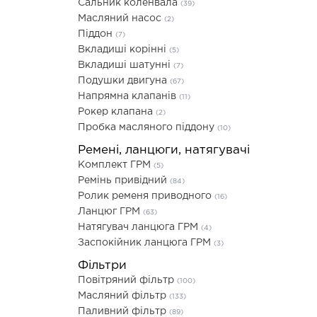
Сальник коленвала
(39)
Масляний насос
(2)
Піддон
(7)
Вкладиші корінні
(5)
Вкладиші шатунні
(7)
Подушки двигуна
(67)
Напрямна клапанів
(11)
Рокер клапана
(2)
Пробка масляного піддону
(10)
Ремені, ланцюги, натягувачі
Комплект ГРМ
(5)
Ремінь привідний
(84)
Ролик ременя приводного
(16)
Ланцюг ГРМ
(63)
Натягувач ланцюга ГРМ
(4)
Заспокійник ланцюга ГРМ
(3)
Фільтри
Повітряний фільтр
(100)
Масляний фільтр
(133)
Паливний фільтр
(89)