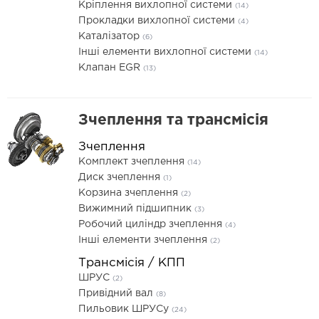
Кріплення вихлопної системи
(14)
Прокладки вихлопної системи
(4)
Каталізатор
(6)
Інші елементи вихлопної системи
(14)
Клапан EGR
(13)
Зчеплення та трансмісія
Зчеплення
Комплект зчеплення
(14)
Диск зчеплення
(1)
Корзина зчеплення
(2)
Вижимний підшипник
(3)
Робочий циліндр зчеплення
(4)
Інші елементи зчеплення
(2)
Трансмісія / КПП
ШРУС
(2)
Привідний вал
(8)
Пильовик ШРУСу
(24)