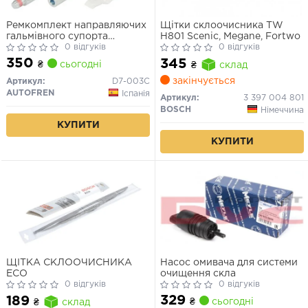
Ремкомплект направляючих
Щітки склоочисника TW
гальмівного супорта
H801 Scenic, Megane, Fortwo
BMW\FORD\MERCEDES\OPEL\VAG
0 відгуків
0 відгуків
350
345
₴
сьогодні
₴
склад
закінчується
Артикул:
D7-003C
AUTOFREN
Іспанія
Артикул:
3 397 004 801
BOSCH
Німеччина
КУПИТИ
КУПИТИ
ЩІТКА СКЛООЧИСНИКА
Насос омивача для системи
ECO
очищення скла
0 відгуків
0 відгуків
329
189
₴
сьогодні
₴
склад