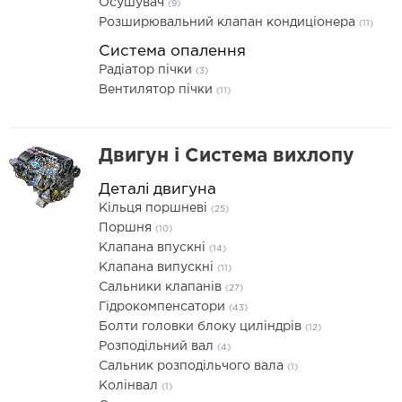
Осушувач
(9)
Розширювальний клапан кондиціонера
(11)
Система опалення
Радіатор пічки
(3)
Вентилятор пічки
(11)
Двигун і Система вихлопу
Деталі двигуна
Кільця поршневі
(25)
Поршня
(10)
Клапана впускні
(14)
Клапана випускні
(11)
Сальники клапанів
(27)
Гідрокомпенсатори
(43)
Болти головки блоку циліндрів
(12)
Розподільний вал
(4)
Сальник розподільчого вала
(1)
Колінвал
(1)