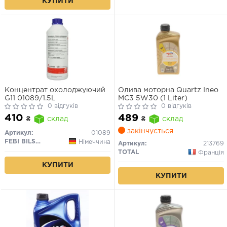
КУПИТИ
Концентрат охолоджуючий
Олива моторна Quartz Ineo
G11 01089/1.5L
MC3 5W30 (1 Liter)
0 відгуків
0 відгуків
410
489
₴
склад
₴
склад
закінчується
Артикул:
01089
FEBI BILSTEIN
Німеччина
Артикул:
213769
TOTAL
Франція
КУПИТИ
КУПИТИ