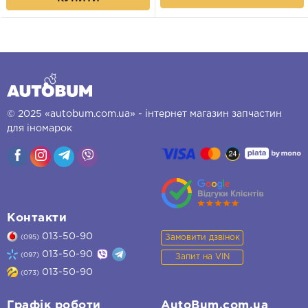
© 2025 «autobum.com.ua» - інтернет магазин запчастин
для іномарок
Контакти
013-50-90
Замовити дзвінок
(095)
013-50-90
(097)
Запит на VIN
013-50-90
(073)
Графік роботи
AutoBum.com.ua