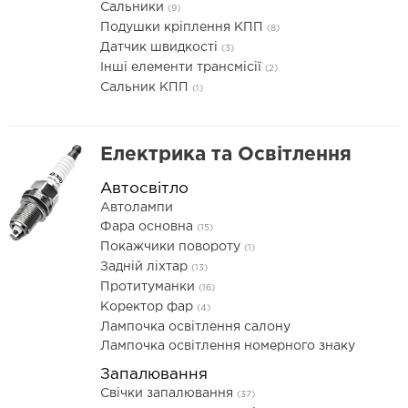
Сальники
(9)
Подушки кріплення КПП
(8)
Датчик швидкості
(3)
Інші елементи трансмісії
(2)
Сальник КПП
(1)
Електрика та Освітлення
Автосвітло
Автолампи
Фара основна
(15)
Покажчики повороту
(1)
Задній ліхтар
(13)
Протитуманки
(16)
Коректор фар
(4)
Лампочка освітлення салону
Лампочка освітлення номерного знаку
Запалювання
Свічки запалювання
(37)