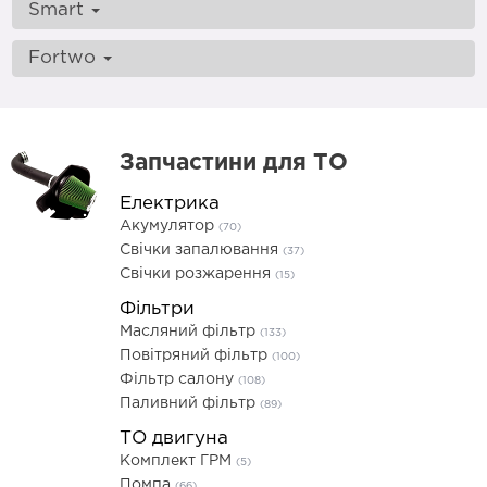
Smart
Fortwo
Запчастини для ТО
Електрика
Акумулятор
(70)
Свічки запалювання
(37)
Свічки розжарення
(15)
Фільтри
Масляний фільтр
(133)
Повітряний фільтр
(100)
Фільтр салону
(108)
Паливний фільтр
(89)
ТО двигуна
Комплект ГРМ
(5)
Помпа
(66)