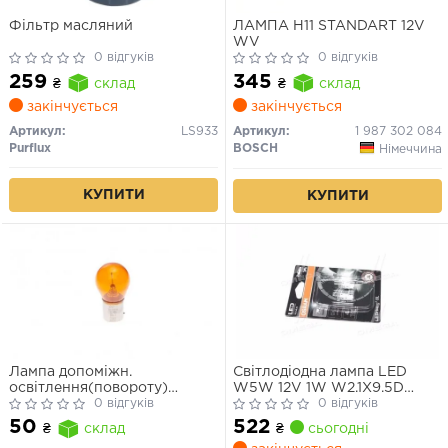
Фільтр масляний
ЛАМПА H11 STANDART 12V
WV
0 відгуків
0 відгуків
259
345
₴
склад
₴
склад
закінчується
закінчується
Артикул:
LS933
Артикул:
1 987 302 084
Purflux
BOSCH
Німеччина
КУПИТИ
КУПИТИ
Лампа допоміжн.
Світлодіодна лампа LED
освітлення(повороту)
W5W 12V 1W W2.1X9.5D
BOSCH 12V 21W PY21W PURE
0 відгуків
LEDriving SL (blister 2шт)
0 відгуків
LIGHT РY21W 12V (жовта)
(вир-во OSRAM)
522
50
₴
сьогодні
₴
склад