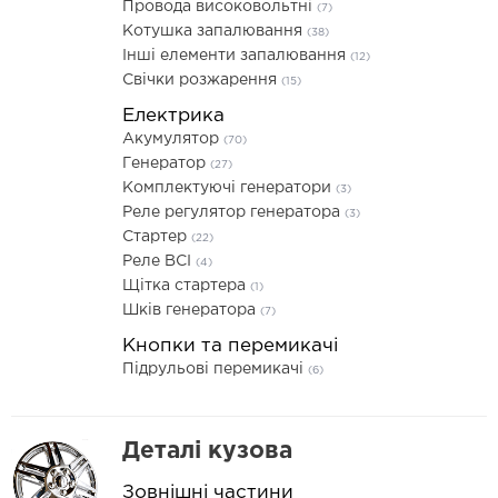
Провода високовольтні
(7)
Котушка запалювання
(38)
Інші елементи запалювання
(12)
Свічки розжарення
(15)
Електрика
Акумулятор
(70)
Генератор
(27)
Комплектуючі генератори
(3)
Реле регулятор генератора
(3)
Стартер
(22)
Реле ВСІ
(4)
Щітка стартера
(1)
Шків генератора
(7)
Кнопки та перемикачі
Підрульові перемикачі
(6)
Деталі кузова
Зовнішні частини