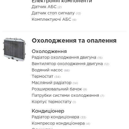
Електронні компоненти
Датчик АБС
(2)
Датчик стоп сигналу
(13)
Комплектуючі АБС
(6)
Охолодження та опалення
Охолодження
Радіатор охолодження двигуна
(15)
Вентилятор охолодження двигуна
(12)
Водяний насос
(66)
Термостат
(34)
Масляний радіатор
(14)
Розширювальний бачок
(9)
Патрубки системи охолодження
(7)
Корпус термостату
(1)
Кондиціонер
Радіатор кондиціонера
(33)
Компресор кондиціонера
(4)