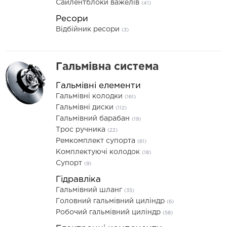
Сайлентблоки важелів
(41)
Ресори
Відбійник ресори
(3)
Гальмівна система
Гальмівні елементи
Гальмівні колодки
(161)
Гальмівні диски
(112)
Гальмівний барабан
(19)
Трос ручника
(22)
Ремкомплект супорта
(61)
Комплектуючі колодок
(18)
Супорт
(9)
Гідравліка
Гальмівний шланг
(35)
Головний гальмівний циліндр
(6)
Робочий гальмівний циліндр
(58)