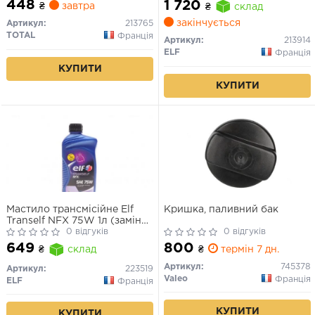
448
1 720
₴
завтра
₴
склад
закінчується
Артикул:
213765
TOTAL
Франція
Артикул:
213914
ELF
Франція
КУПИТИ
КУПИТИ
Мастило трансмісійне Elf
Кришка, паливний бак
Tranself NFX 75W 1л (заміняє
NFJ та NFP 75W-80) (для
0 відгуків
0 відгуків
коробок МКПП - Sx, Jxx, TLx,
800
649
₴
термін 7 дн.
₴
склад
NDx, NDk1, Pxx, DBx.)
Артикул:
745378
Артикул:
223519
Valeo
Франція
ELF
Франція
КУПИТИ
КУПИТИ