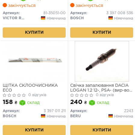
закінчується
закінчується
Артикул:
81-35051-00
Артикул:
3 397 008 536
VICTOR REINZ
BOSCH
Німеччина
Німеччина
КУПИТИ
КУПИТИ
ЩІТКА СКЛООЧИСНИКА
Свічка запалювання DACIA
ECO
LOGAN 1.2 12-, PSA- (вир-во
0 відгуків
BERU)
0 відгуків
158
240
₴
склад
₴
склад
Артикул:
3 397 011 211
Артикул:
Z243
BOSCH
BERU
Німеччина
Німеччина
КУПИТИ
КУПИТИ