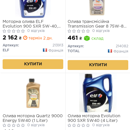
Моторна олива ELF
Олива трансмісійна
Evolution 900 SXR 5W-40,
Transmission Gear 8 75W-80
5л.
0 відгуків
(1 Liter)
0 відгуків
2 162
461
₴
термін 2 дн.
₴
склад
Артикул:
213913
Артикул:
214082
ELF
Франція
TOTAL
Франція
КУПИТИ
КУПИТИ
Олива моторна Quartz 9000
Олива моторна Evolution
Energy 5W40 (1 Liter)
900 SXR 5W40 (4 Liter)
0 відгуків
0 відгуків