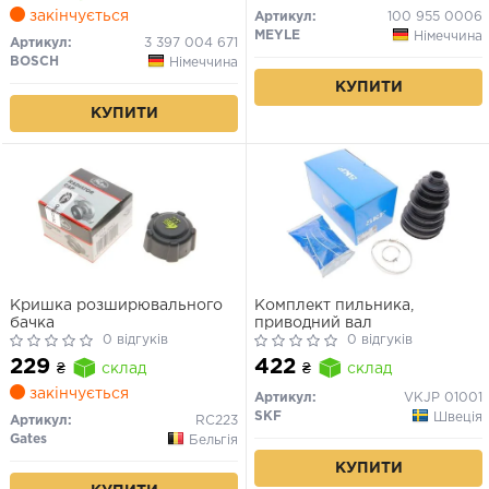
закінчується
Артикул:
100 955 0006
MEYLE
Німеччина
Артикул:
3 397 004 671
BOSCH
Німеччина
КУПИТИ
КУПИТИ
Кришка розширювального
Комплект пильника,
бачка
приводний вал
0 відгуків
0 відгуків
229
422
₴
склад
₴
склад
закінчується
Артикул:
VKJP 01001
SKF
Швеція
Артикул:
RC223
Gates
Бельгія
КУПИТИ