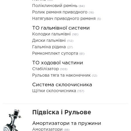
Поліклиновий ремінь
(84)
Ролик ременя приводного
(16)
Натягувач приводного ременя
(5)
ТО гальмівної системи
Колодки гальмівні
(161)
Диски гальмівні
(112)
Гальміна рідина
(27)
Ремкомплект супорта
(61)
ТО ходової частини
Стабілізатор
(103)
Рульова тяга та наконечник
(12)
Система склоочисника
Щітки склоочисника
(157)
Підвіска і Рульове
Амортизатори та пружини
Амортизатори
(88)