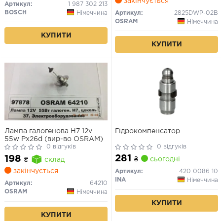
закінчується
Артикул:
1 987 302 213
BOSCH
Німеччина
Артикул:
2825DWP-02B
OSRAM
Німеччина
КУПИТИ
КУПИТИ
Лампа галогенова H7 12v
Гідрокомпенсатор
55w Px26d (вир-во OSRAM)
0 відгуків
0 відгуків
281
198
₴
сьогодні
₴
склад
закінчується
Артикул:
420 0086 10
INA
Німеччина
Артикул:
64210
OSRAM
Німеччина
КУПИТИ
КУПИТИ