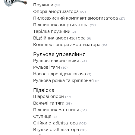
Пружини
(31)
Опора амортизатора
(27)
Пилозахисний комплект амортизатора
(27)
Підшипник амортизатора
(22)
Тарілка пружини
(2)
Відбійник амортизатора
(6)
Комплект опори амортизатора
(15)
Рульове управління
Рульові наконечники
(74)
Рульові тяги
(30)
Насос гідропідсилювача
(2)
Рульова рейка та кріплення
(12)
Підвіска
Шарові опори
(77)
Важелі та тяги
(68)
Підшипник маточини
(64)
Ступиця
(8)
Стійки стабілізатора
(103)
Втулки стабілізатора
(20)