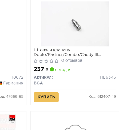
Штовхач клапану
Doblo/Partner/Combo/Caddy III
1.3/1.6/2.0/2.3 D/DMultijet/JTD/CDTI/i
0 отзывов
99-
237
₴
сегодня
18672
Артикул:
HL6345
Германия
BGA
од: 47669-65
Код: 612407-49
КУПИТЬ