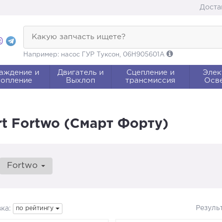
Доста
Какую запчасть ищете?
Например: насос ГУР Туксон, 06H905601A
аждение и
Двигатель и
Сцепление и
Элек
опление
Выхлоп
трансмиссия
Осв
t Fortwo (Смарт Форту)
Fortwo
Резуль
ка:
по рейтингу