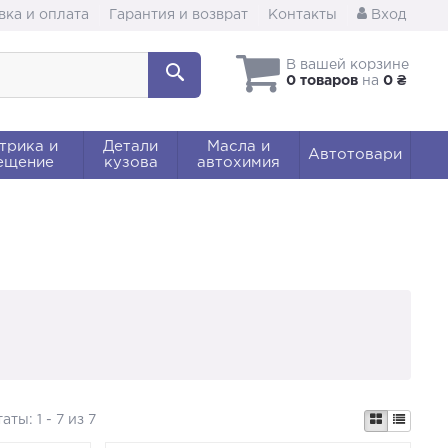
вка и оплата
Гарантия и возврат
Контакты
Вход
В вашей корзине
0 товаров
на
0 ₴
трика и
Детали
Масла и
Автотовари
ещение
кузова
автохимия
таты:
1 - 7 из 7