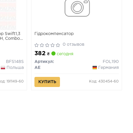
р Swift1,3
Гідрокомпенсатор
a H, Combo
0 отзывов
382
₴
сегодня
BFS148S
Артикул:
FOL190
Польша
AE
Германия
од: 191149-60
Код: 430454-60
КУПИТЬ