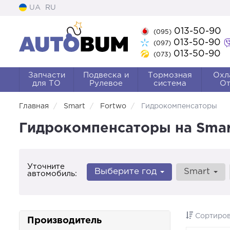
UA
RU
013-50-90
(095)
013-50-90
(097)
013-50-90
(073)
Запчасти
Подвеска и
Тормозная
Охл
для ТО
Рулевое
система
От
Главная
Smart
Fortwo
Гидрокомпенсаторы
Гидрокомпенсаторы на Smar
Уточните
Выберите год
Smart
автомобиль:
Сортиров
Производитель