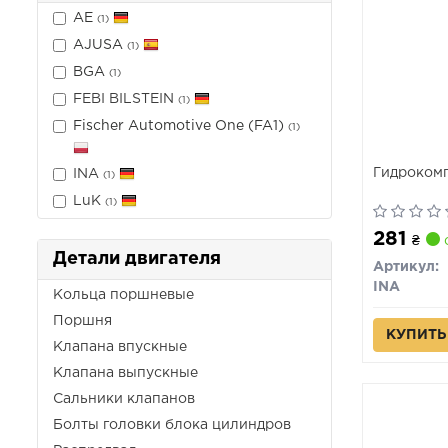
AE
(1)
AJUSA
(1)
BGA
(1)
FEBI BILSTEIN
(1)
Fischer Automotive One (FA1)
(1)
Гидроком
INA
(1)
LuK
(1)
281
₴
Детали двигателя
Артикул:
INA
Кольца поршневые
Поршня
КУПИТЬ
Клапана впускные
Клапана выпускные
Сальники клапанов
Болты головки блока цилиндров