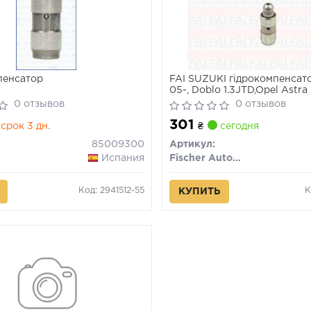
пенсатор
FAI SUZUKI гідрокомпенсато
05-, Doblo 1.3JTD,Opel Astr
1.3
0 отзывов
0 отзывов
301
срок 3 дн.
₴
сегодня
85009300
Артикул:
Испания
Fischer Automotive One (FA1)
Код: 2941512-55
К
КУПИТЬ