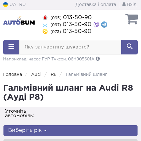
UA
RU
Доставка і оплата
Вхід
013-50-90
(095)
013-50-90
(097)
013-50-90
(073)
Яку запчастину шукаєте?
Наприклад: насос ГУР Туксон, 06H905601A
Головна
Audi
R8
Гальмівний шланг
Гальмівний шланг на Audi R8
(Ауді Р8)
Уточніть
автомобіль:
Виберіть рік