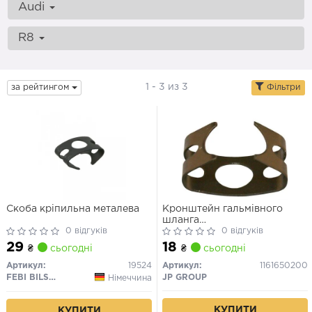
Audi
R8
1 - 3 из 3
за рейтингом
Фільтри
Скоба кріпильна металева
Кронштейн гальмівного
шланга
0 відгуків
A6/A8/A100/Fabia/Superb/T4
0 відгуків
68-
29
18
₴
сьогодні
₴
сьогодні
Артикул:
19524
Артикул:
1161650200
FEBI BILSTEIN
JP GROUP
Німеччина
КУПИТИ
КУПИТИ