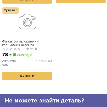
Оригінал
Фіксатор пружинний
гальмівної шланги
(4D0611715B) VAG
0 відгуків
78
₴
сьогодні
Артикул:
4D0611715B
VAG
КУПИТИ
Не можете знайти деталь?