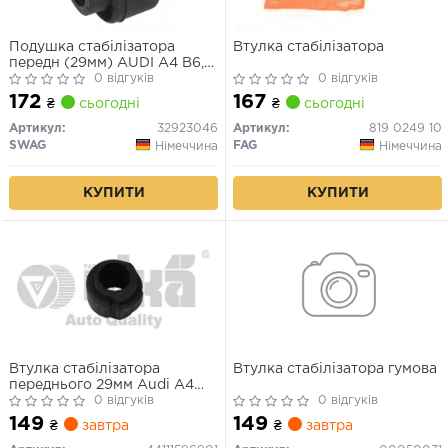
Подушка стабілізатора
Втулка стабілізатора
передн (29мм) AUDI A4 B6,
A4 B7, A6 ALLROAD C6, A6
0 відгуків
0 відгуків
C6, A6 C8, A7, A8 D4, R8, R8
172
167
₴
сьогодні
₴
сьогодні
SPYDER PORSCHE MACAN
SEAT EXEO, EXEO ST 1.6-6.3
Артикул:
32923046
Артикул:
819 0249 10
11.00-
SWAG
FAG
Німеччина
Німеччина
КУПИТИ
КУПИТИ
Втулка стабілізатора
Втулка стабілізатора гумова
переднього 29мм Audi A4
(01-08), A6 (05-11), A6 Avant
0 відгуків
0 відгуків
(07-11), A8 (10-17)
149
149
₴
завтра
₴
завтра
(44111596901) VIKA