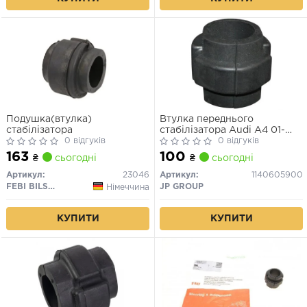
Подушка(втулка)
Втулка переднього
стабілізатора
стабілізатора Audi A4 01-
0 відгуків
08/A6 04-11 (29 мм)
0 відгуків
163
100
₴
сьогодні
₴
сьогодні
Артикул:
23046
Артикул:
1140605900
FEBI BILSTEIN
JP GROUP
Німеччина
КУПИТИ
КУПИТИ