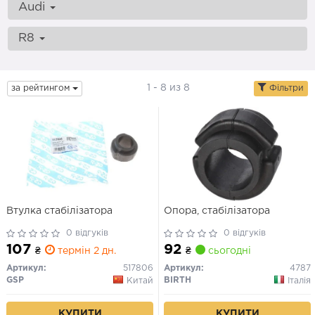
Audi
R8
1 - 8 из 8
за рейтингом
Фільтри
Втулка стабілізатора
Опора, стабілізатора
0 відгуків
0 відгуків
107
92
₴
термін 2 дн.
₴
сьогодні
Артикул:
517806
Артикул:
4787
GSP
BIRTH
Китай
Італія
КУПИТИ
КУПИТИ