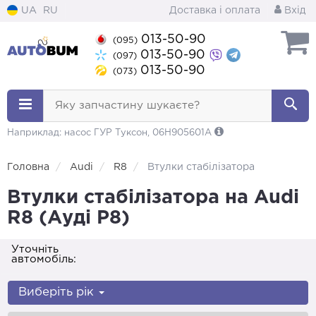
UA
RU
Доставка і оплата
Вхід
013-50-90
(095)
013-50-90
(097)
013-50-90
(073)
Яку запчастину шукаєте?
Наприклад: насос ГУР Туксон, 06H905601A
Головна
Audi
R8
Втулки стабілізатора
Втулки стабілізатора на Audi
R8 (Ауді Р8)
Уточніть
автомобіль:
Виберіть рік