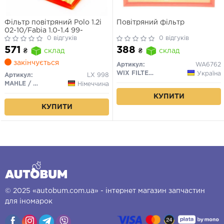
Фільтр повітряний Polo 1.2i
Повітряний фільтр
02-10/Fabia 1.0-1.4 99-
0 відгуків
0 відгуків
571
388
₴
склад
₴
склад
закінчується
Артикул:
WA6762
WIX FILTERS
Україна
Артикул:
LX 998
MAHLE / KNECHT
Німеччина
КУПИТИ
КУПИТИ
© 2025 «autobum.com.ua» - інтернет магазин запчастин
для іномарок