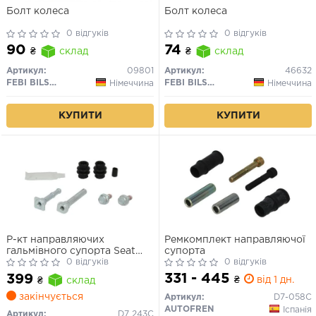
Болт колеса
Болт колеса
0 відгуків
0 відгуків
90
74
₴
склад
₴
склад
Артикул:
09801
Артикул:
46632
FEBI BILSTEIN
FEBI BILSTEIN
Німеччина
Німеччина
КУПИТИ
КУПИТИ
Р-кт направляючих
Ремкомплект направляючої
гальмівного супорта Seat
супорта
Cordoba, Ibiza Iii Skoda Fabia
0 відгуків
0 відгуків
I, Fabia I Praktik, Fabia Ii,
331 - 445
399
₴
від 1 дн.
₴
склад
Roomster, Roomster Praktik
Vw Polo 1.2-2.0 10.99-05.15
закінчується
Артикул:
D7-058C
AUTOFREN
Іспанія
Артикул:
D7 243C