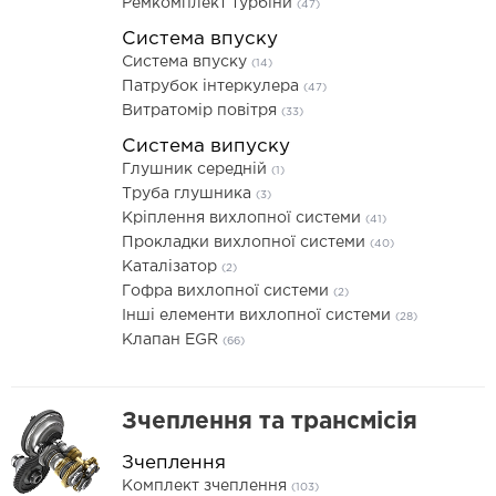
Ремкомплект турбіни
(47)
Система впуску
Система впуску
(14)
Патрубок інтеркулера
(47)
Витратомір повітря
(33)
Система випуску
Глушник середній
(1)
Труба глушника
(3)
Кріплення вихлопної системи
(41)
Прокладки вихлопної системи
(40)
Каталізатор
(2)
Гофра вихлопної системи
(2)
Інші елементи вихлопної системи
(28)
Клапан EGR
(66)
Зчеплення та трансмісія
Зчеплення
Комплект зчеплення
(103)