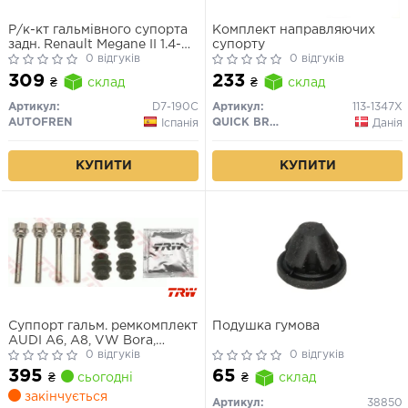
Р/к-кт гальмівного супорта
Комплект направляючих
задн. Renault Megane II 1.4-
супорту
2.0D 03-
0 відгуків
0 відгуків
309
233
₴
склад
₴
склад
Артикул:
D7-190C
Артикул:
113-1347X
AUTOFREN
QUICK BRAKE
Іспанія
Данія
КУПИТИ
КУПИТИ
Суппорт гальм. ремкомплект
Подушка гумова
AUDI A6, A8, VW Bora,
Passat задн. (вир-во TRW)
0 відгуків
0 відгуків
395
65
₴
сьогодні
₴
склад
закінчується
Артикул:
38850