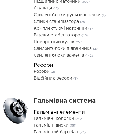
Підшипник маточини
(100)
Ступиця
(17)
Сайлентблоки рульової рейки
(1)
Стійки стабілізатора
(55)
Комплектуючі маточини
(8)
Втулки стабілізатора
(40)
Поворотний кулак
(24)
Сайлентблоки підрамника
(48)
Сайлентблоки важелів
(142)
Ресори
Ресори
(2)
Відбійник ресори
(8)
Гальмівна система
Гальмівні елементи
Гальмівні колодки
(392)
Гальмівні диски
(151)
Гальмівний барабан
(23)