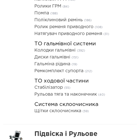
Ролики ГРМ
(84)
Помпа
(188)
Поліклиновий ремінь
(186)
Ролик ременя приводного
(108)
Натягувач приводного ременя
(31)
ТО гальмівної системи
Колодки гальмівні
(392)
Диски гальмівні
(151)
Гальміна рідина
(19)
Ремкомплект супорта
(212)
ТО ходової частини
Стабілізатор
(55)
Рульова тяга та наконечник
(40)
Система склоочисника
Щітки склоочисника
(59)
Підвіска і Рульове