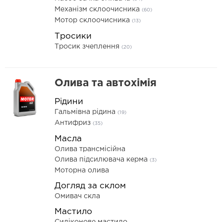
Механізм склоочисника
(60)
Мотор склоочисника
(13)
Тросики
Тросик зчеплення
(20)
Олива та автохімія
Рідини
Гальмівна рідина
(19)
Антифриз
(35)
Масла
Олива трансмісійна
Олива підсилювача керма
(3)
Моторна олива
Догляд за склом
Омивач скла
Мастило