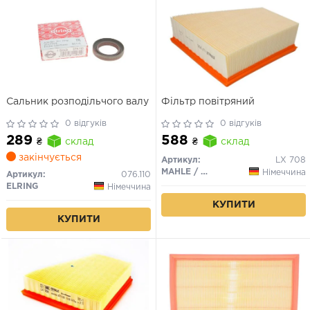
Сальник розподільчого валу
Фільтр повітряний
0 відгуків
0 відгуків
289
588
₴
склад
₴
склад
закінчується
Артикул:
LX 708
MAHLE / KNECHT
Німеччина
Артикул:
076.110
ELRING
Німеччина
КУПИТИ
КУПИТИ