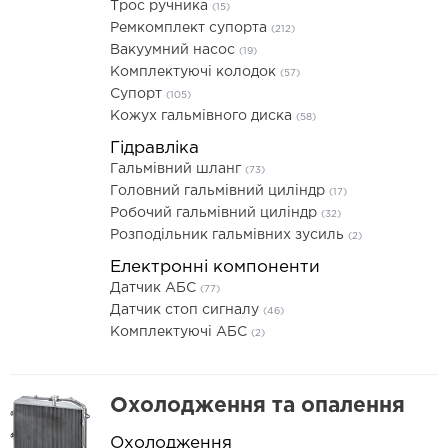
Трос ручника
(15)
Ремкомплект супорта
(212)
Вакуумний насос
(19)
Комплектуючі колодок
(57)
Супорт
(105)
Кожух гальмівного диска
(58)
Гідравліка
Гальмівний шланг
(73)
Головний гальмівний циліндр
(17)
Робочий гальмівний циліндр
(32)
Розподільник гальмівних зусиль
(2)
Електронні компоненти
Датчик АБС
(77)
Датчик стоп сигналу
(46)
Комплектуючі АБС
(2)
Охолодження та опалення
Охолодження