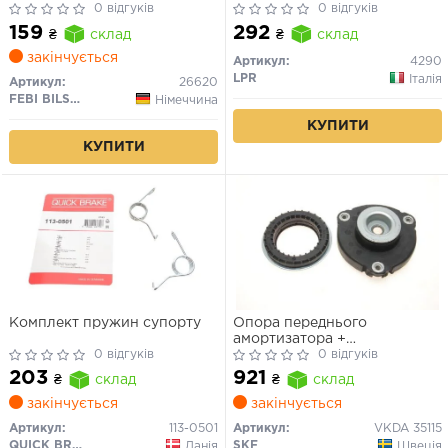
0 відгуків
0 відгуків
159
292
₴
склад
₴
склад
закінчується
Артикул:
4290
LPR
Італія
Артикул:
26620
FEBI BILSTEIN
Німеччина
КУПИТИ
КУПИТИ
Комплект пружин супорту
Опора переднього
амортизатора +
0 відгуків
підшипник Audi A2 - SEAT
0 відгуків
Ibiza III, IV, Cordoba - SKODA
203
921
₴
склад
₴
склад
Fabia, Roomster - VW Polo
закінчується
закінчується
Артикул:
113-0501
Артикул:
VKDA 35115
QUICK BRAKE
SKF
Данія
Швеція