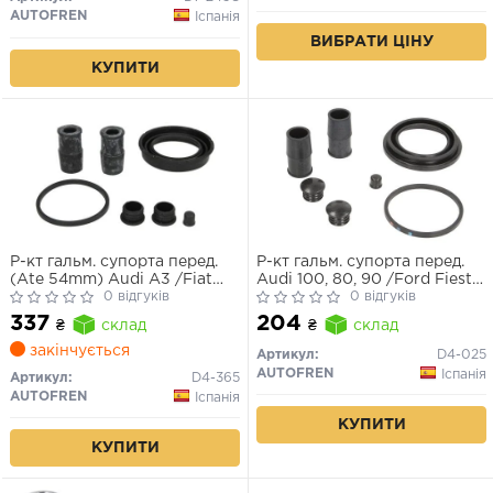
AUTOFREN
Іспанія
ВИБРАТИ ЦІНУ
КУПИТИ
Р-кт гальм. супорта перед.
Р-кт гальм. супорта перед.
(Ate 54mm) Audi A3 /Fiat
Audi 100, 80, 90 /Ford Fiesta,
Panda /Ford Fiesta, Fusion,
0 відгуків
Escort, Sierra /Fiat Doblo,
0 відгуків
Focus /VW Caddy III, Golf V-
Palio /VW Golf III-VI, Jetta III,
337
204
₴
склад
₴
склад
VI, Jetta III, Passat, Touran
Passat (Ate 54mm)
закінчується
Артикул:
D4-025
AUTOFREN
Іспанія
Артикул:
D4-365
AUTOFREN
Іспанія
КУПИТИ
КУПИТИ