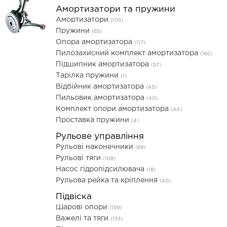
Амортизатори та пружини
Амортизатори
(105)
Пружини
(65)
Опора амортизатора
(117)
Пилозахисний комплект амортизатора
(162)
Підшипник амортизатора
(57)
Тарілка пружини
(1)
Відбійник амортизатора
(45)
Пильовик амортизатора
(40)
Комплект опори амортизатора
(44)
Проставка пружини
(4)
Рульове управління
Рульові наконечники
(69)
Рульові тяги
(108)
Насос гідропідсилювача
(18)
Рульова рейка та кріплення
(40)
Підвіска
Шарові опори
(159)
Важелі та тяги
(133)