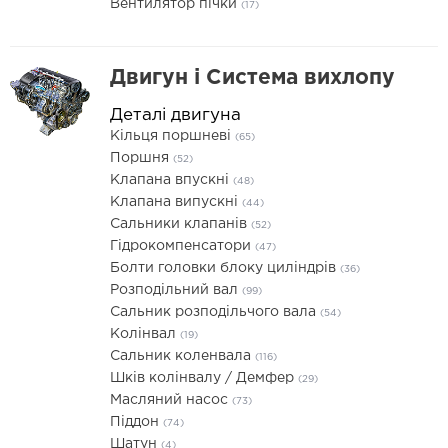
Вентилятор пічки
(17)
Двигун і Система вихлопу
Деталі двигуна
Кільця поршневі
(65)
Поршня
(52)
Клапана впускні
(48)
Клапана випускні
(44)
Сальники клапанів
(52)
Гідрокомпенсатори
(47)
Болти головки блоку циліндрів
(36)
Розподільний вал
(99)
Сальник розподільчого вала
(54)
Колінвал
(19)
Сальник коленвала
(116)
Шків колінвалу / Демфер
(29)
Масляний насос
(73)
Піддон
(74)
Шатун
(4)