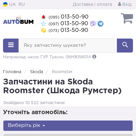
UA
RU
Доставка і оплата
Вхід
013-50-90
(095)
013-50-90
(097)
013-50-90
(073)
Яку запчастину шукаєте?
Наприклад: насос ГУР Туксон, 06H905601A
Головна
Skoda
Roomster
Запчастини на Skoda
Roomster (Шкода Румстер)
Знайдено 10 522 запчастини
Уточніть автомобіль:
Виберіть рік