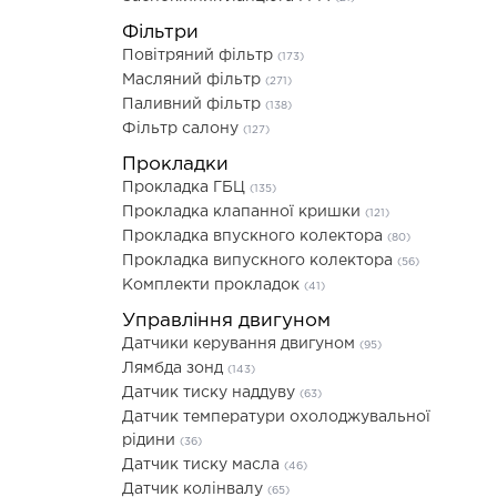
Фільтри
Повітряний фільтр
(173)
Масляний фільтр
(271)
Паливний фільтр
(138)
Фільтр салону
(127)
Прокладки
Прокладка ГБЦ
(135)
Прокладка клапанної кришки
(121)
Прокладка впускного колектора
(80)
Прокладка випускного колектора
(56)
Комплекти прокладок
(41)
Управління двигуном
Датчики керування двигуном
(95)
Лямбда зонд
(143)
Датчик тиску наддуву
(63)
Датчик температури охолоджувальної
рідини
(36)
Датчик тиску масла
(46)
Датчик колінвалу
(65)