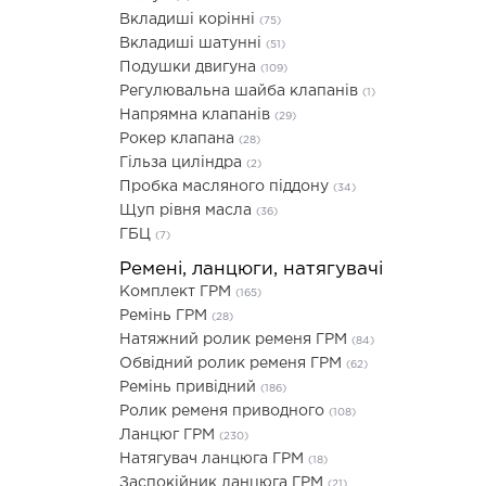
Вкладиші корінні
(75)
Вкладиші шатунні
(51)
Подушки двигуна
(109)
Регулювальна шайба клапанів
(1)
Напрямна клапанів
(29)
Рокер клапана
(28)
Гільза циліндра
(2)
Пробка масляного піддону
(34)
Щуп рівня масла
(36)
ГБЦ
(7)
Ремені, ланцюги, натягувачі
Комплект ГРМ
(165)
Ремінь ГРМ
(28)
Натяжний ролик ременя ГРМ
(84)
Обвідний ролик ременя ГРМ
(62)
Ремінь привідний
(186)
Ролик ременя приводного
(108)
Ланцюг ГРМ
(230)
Натягувач ланцюга ГРМ
(18)
Заспокійник ланцюга ГРМ
(21)