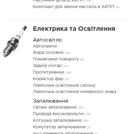
Масляний фільтр АКПП
(28)
Комплект для заміни мастила в АКПП
(2)
Електрика та Освітлення
Автосвітло
Автолампи
Фара основна
(25)
Покажчики повороту
(6)
Задній ліхтар
(10)
Протитуманки
(28)
Коректор фар
(2)
Лампочка освітлення салону
Лампочка освітлення номерного знаку
Запалювання
Свічки запалювання
(55)
Провода високовольтні
(19)
Котушка запалювання
(56)
Комутатор запалювання
(2)
Інші елементи запалювання