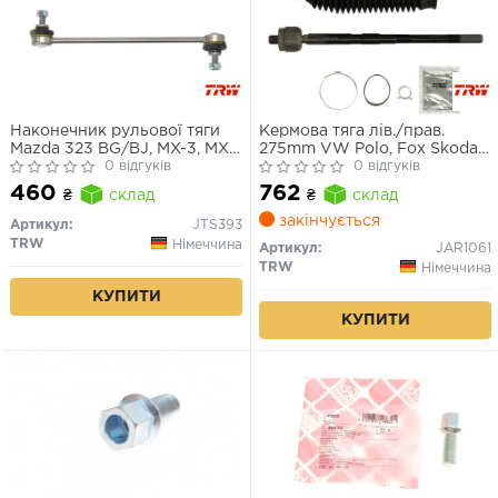
Наконечник рульової тяги
Кермова тяга лів./прав.
Mazda 323 BG/BJ, MX-3, MX-
275mm VW Polo, Fox Skoda
6
0 відгуків
Roomster, Fabia Seat Ibiza
0 відгуків
Audi A2 1.2-2.0 99-08
460
762
₴
склад
₴
склад
закінчується
Артикул:
JTS393
TRW
Німеччина
Артикул:
JAR1061
TRW
Німеччина
КУПИТИ
КУПИТИ