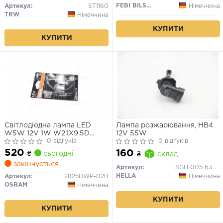
FEBI BILSTEIN
Німеччина
Артикул:
ST1160
TRW
Німеччина
КУПИТИ
КУПИТИ
Світлодіодна лампа LED
Лампа розжарювання, HB4
W5W 12V 1W W2.1X9.5D
12V 55W
LEDriving SL (blister 2шт)
0 відгуків
0 відгуків
(вир-во OSRAM)
520
160
₴
сьогодні
₴
склад
закінчується
Артикул:
8GH 005 636-121
HELLA
Німеччина
Артикул:
2825DWP-02B
OSRAM
Німеччина
КУПИТИ
КУПИТИ