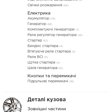
(9)
Свічки розжарення
(54)
Електрика
Акумулятор
(73)
Генератор
(62)
Комплектуючі генератори
(7)
Реле регулятор генератора
(25)
Стартер
(57)
Бендікс стартера
(4)
Втягуюче реле стартера
(3)
Реле ВСІ
(11)
Щітка стартера
(4)
Шків генератора
(51)
Кнопки та перемикачі
Підрульові перемикачі
(16)
Деталі кузова
Зовнішні частини