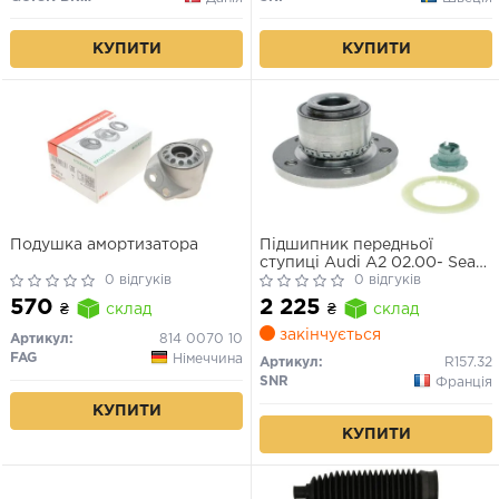
КУПИТИ
КУПИТИ
Подушка амортизатора
Пiдшипник передньої
ступицi Audi A2 02.00- Seat
0 відгуків
Ibiza 02.02- Skoda Fabia
0 відгуків
08.99- VW Fox/Polo 10.01-
570
2 225
₴
склад
₴
склад
закінчується
Артикул:
814 0070 10
FAG
Німеччина
Артикул:
R157.32
SNR
Франція
КУПИТИ
КУПИТИ