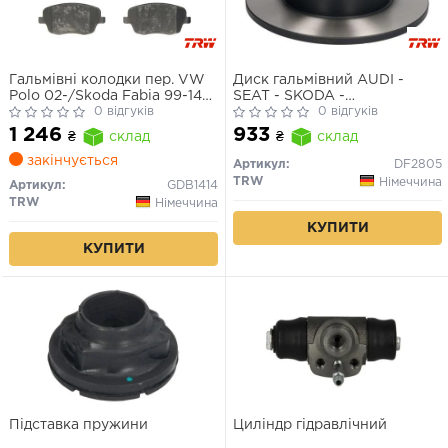
Гальмівні колодки пер. VW
Диск гальмівний AUDI -
Polo 02-/Skoda Fabia 99-14
SEAT - SKODA -
(TRW)
0 відгуків
VOLKSWAGEN
0 відгуків
A2/A3/TT/Cordoba/Ibiza/Leon
1 246
933
₴
склад
₴
склад
закінчується
Артикул:
DF2805
TRW
Німеччина
Артикул:
GDB1414
TRW
Німеччина
КУПИТИ
КУПИТИ
Підставка пружини
Циліндр гідравлічний