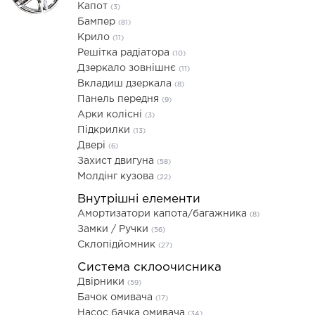
Капот
(3)
Бампер
(81)
Крило
(11)
Решітка радіатора
(10)
Дзеркало зовнішнє
(11)
Вкладиш дзеркала
(8)
Панель передня
(9)
Арки колісні
(3)
Підкрилки
(13)
Двері
(6)
Захист двигуна
(58)
Молдінг кузова
(22)
Внутрішні елементи
Амортизатори капота/багажника
(8)
Замки / Ручки
(56)
Склопідйомник
(27)
Система склоочисника
Двірники
(59)
Бачок омивача
(17)
Насос бачка омивача
(34)