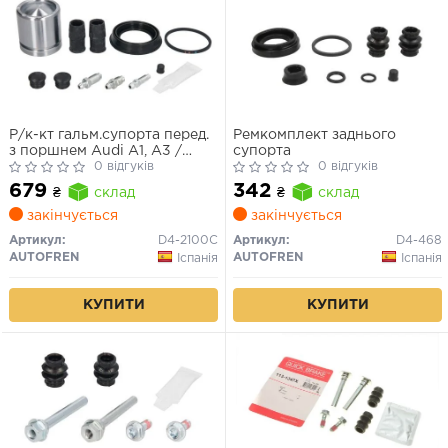
Р/к-кт гальм.супорта перед.
Ремкомплект заднього
з поршнем Audi A1, A3 /
супорта
BMW 1, 3 / Ford Fiesta / Lada
0 відгуків
0 відгуків
Priora / Renault Megane II /
679
342
₴
склад
₴
склад
Seat / Skoda / VW
закінчується
закінчується
Артикул:
D4-2100C
Артикул:
D4-468
AUTOFREN
AUTOFREN
Іспанія
Іспанія
КУПИТИ
КУПИТИ