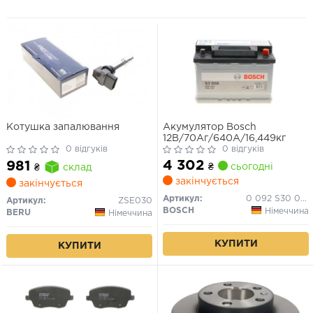
Котушка запалювання
Акумулятор Bosch
12В/70Аг/640А/16,449кг
0 відгуків
0 відгуків
4 302
981
₴
сьогодні
₴
склад
закінчується
закінчується
Артикул:
0 092 S30 080
Артикул:
ZSE030
BOSCH
Німеччина
BERU
Німеччина
КУПИТИ
КУПИТИ