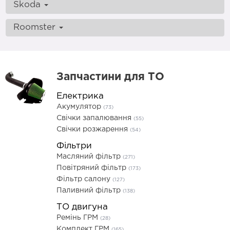
Skoda
Roomster
Запчастини для ТО
Електрика
Акумулятор
(73)
Свічки запалювання
(55)
Свічки розжарення
(54)
Фільтри
Масляний фільтр
(271)
Повітряний фільтр
(173)
Фільтр салону
(127)
Паливний фільтр
(138)
ТО двигуна
Ремінь ГРМ
(28)
Комплект ГРМ
(165)