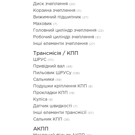
Диск зчеплення
(20)
Корзина зчеплення
(11)
Вижимний підшипник
(27)
Маховик
(7)
Головний циліндр зчеплення
(22)
Робочий циліндр зчеплення
(31)
Інші елементи зчеплення
(27)
Трансмісія / КПП
ШРУС
(111)
Привідний вал
(48)
Пильовик ШРУСу
(126)
Сальники
(59)
Подушки кріплення КПП
(8)
Прокладки КПП
(19)
Куліса
(9)
Датчик швидкості
(7)
Інші елементи трансмісії
(57)
Сальник КПП
(26)
АКПП