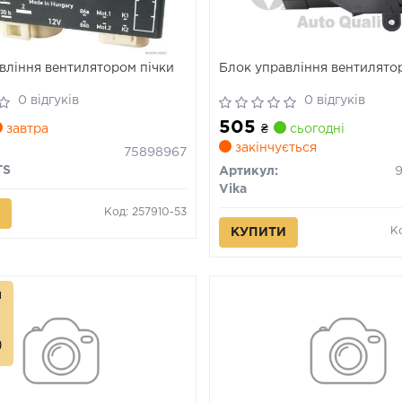
вління вентилятором пічки
Блок управління вентилято
0 відгуків
0 відгуків
505
завтра
₴
сьогодні
закінчується
75898967
TS
Артикул:
Vika
Код: 257910-53
К
КУПИТИ
л