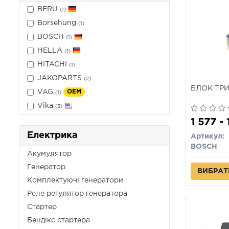
BERU
(1)
Borsehung
(1)
BOSCH
(1)
HELLA
(1)
HITACHI
(1)
JAKOPARTS
(2)
БЛОК ТР
VAG
OEM
(1)
Vika
(3)
1 577 -
Електрика
Артикул:
BOSCH
Акумулятор
Генератор
ВИБРАТ
Комплектуючі генератори
Реле регулятор генератора
Стартер
Бендікс стартера