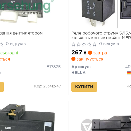
вання вентилятором
Реле робочого струму 5/15/
кількість контактів 4шт M
(W169), A (W176), B SPORT
0 відгуків
0 відгуків
(W245), B SPORTS TOURER 
267
W242), C (C204), C (CL203) 0
сьогодні
₴
завтра
08.55-
ється
закінчується
B17825
Артикул:
g
HELLA
Код: 253412-47
Ко
КУПИТИ