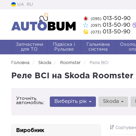
UA
RU
013-50-90
(095)
013-50-90
(097)
013-50-90
(073)
Запчастини
Підвіска і
Гальмівна
Охоло
для ТО
Рульове
система
оп
Головна
Skoda
Roomster
Реле ВСІ
Реле ВСІ на Skoda Roomster
Уточніть
Виберіть рік
Skoda
автомобіль:
Сортуван
Виробник