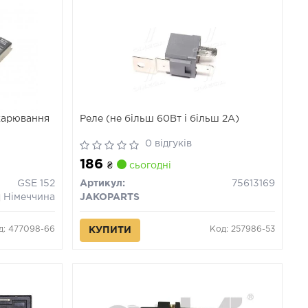
жарювання
Реле (не більш 60Вт і більш 2А)
0 відгуків
186
₴
сьогодні
GSE 152
Артикул:
75613169
Німеччина
JAKOPARTS
д: 477098-66
Код: 257986-53
КУПИТИ