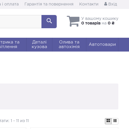
 і оплата
Гарантія та повернення
Контакти
Вхід
У вашому кошику
0 товарів
на
0 ₴
трика та
Деталі
Олива та
Автотовари
ітлення
кузова
автохімія
тати:
1 - 11 из 11