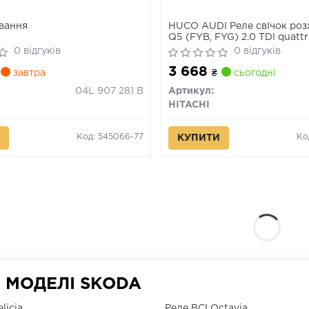
вання
HUCO AUDI Реле свІчок ро
Q5 (FYB, FYG) 2.0 TDI quatt
CRAFTER 2.0 TDI 16-
0 відгуків
0 відгуків
3 668
завтра
₴
сьогодні
04L 907 281 B
Артикул:
HITACHI
Код: 545066-77
Ко
КУПИТИ
І МОДЕЛІ SKODA
licia
Реле ВСІ Octavia