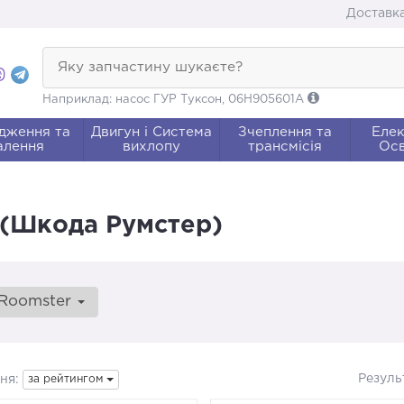
Доставка
Яку запчастину шукаєте?
Наприклад: насос ГУР Туксон, 06H905601A
дження та
Двигун і Система
Зчеплення та
Елек
алення
вихлопу
трансмісія
Осв
 (Шкода Румстер)
Roomster
Резуль
ня:
за рейтингом