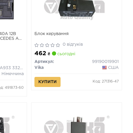
40А 12В
Блок керування
ERCEDES A
S TOURER
0 відгуків
(W246,
462
.9-Electric
₴
сьогодні
Артикул:
99190019901
Vika
США
4RA933 332-451
Німеччина
Код: 271316-47
КУПИТИ
д: 491873-60