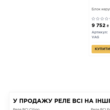
Блок керу
9 752
₴
Артикул:
VAG
КУПИТИ
У ПРОДАЖУ РЕЛЕ ВСІ НА ІНШ
Реле ВСІ Citigo
Реле ВСІ Fe