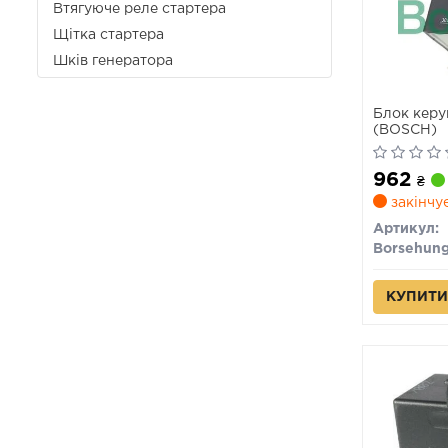
Втягуюче реле стартера
Щітка стартера
Шків генератора
Блок керу
(BOSCH)
962
₴
закінчу
Артикул:
Borsehun
КУПИТИ