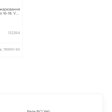
зжарювання
ro 16-18, VW
132264
д: 789957-60
Реле ВСІ Yeti