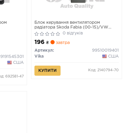
ром
Блок керування вентилятором
радіатора Skoda Fabia (00-15)/VW
Crafter (06-11), Golf (03-09), T4/Audi A4
0 відгуків
(95-08), A6 (96-08) (99510019401)
196
VIKA
₴
завтра
Артикул:
99510019401
Vika
США
99191545301
США
Код: 2140794-70
КУПИТИ
од: 692581-47