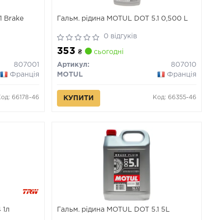
1 Brake
Гальм. рідина MOTUL DOT 5.1 0,500 L
0 відгуків
353
₴
сьогодні
807001
Артикул:
807010
Франція
MOTUL
Франція
Код: 66178-46
Код: 66355-46
КУПИТИ
 1л
Гальм. рідина MOTUL DOT 5.1 5L