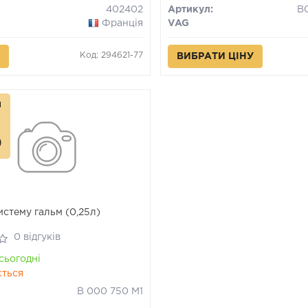
402402
Артикул:
B
Франція
VAG
Код: 294621-77
ВИБРАТИ ЦІНУ
л
истему гальм (0,25л)
0 відгуків
сьогодні
ється
B 000 750 M1