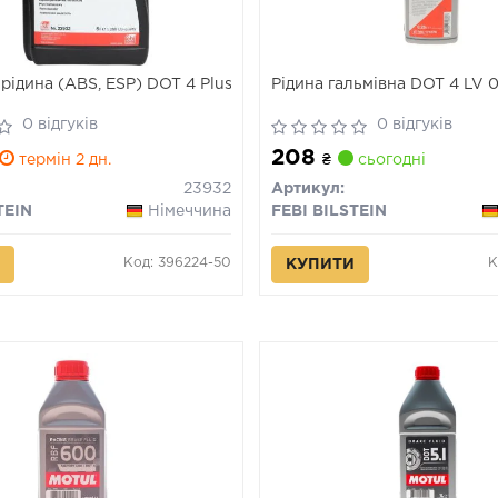
рідина (ABS, ESP) DOT 4 Plus
Рідина гальмівна DOT 4 LV 
0 відгуків
0 відгуків
208
термін 2 дн.
₴
сьогодні
23932
Артикул:
TEIN
Німеччина
FEBI BILSTEIN
Код: 396224-50
К
КУПИТИ