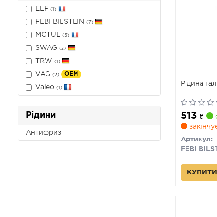
ELF
(1)
FEBI BILSTEIN
(7)
MOTUL
(5)
SWAG
(2)
TRW
(1)
VAG
OEM
(2)
Рідина гал
Valeo
(1)
Рідини
513
₴
с
закінчу
Антифриз
Артикул:
FEBI BILS
КУПИТИ