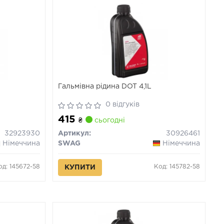
Гальмівна рідина DOT 4,1L
0 відгуків
415
₴
сьогодні
32923930
Артикул:
30926461
Німеччина
SWAG
Німеччина
од: 145672-58
Код: 145782-58
КУПИТИ