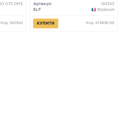
00 075 0M3
Артикул:
194743
ELF
Франція
Код: 540942
Код: 474836-69
КУПИТИ