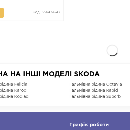
Код: 534474-47
А НА ІНШІ МОДЕЛІ SKODA
рідина Felicia
Гальмівна рідина Octavia
рідина Karoq
Гальмівна рідина Rapid
рідина Kodiaq
Гальмівна рідина Superb
и
Графік роботи