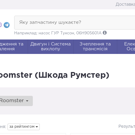
Доставка
Яку запчастину шукаєте?
Наприклад: насос ГУР Туксон, 06H905601A
дження та
Двигун і Система
Зчеплення та
Елек
алення
вихлопу
трансмісія
Осв
Roomster (Шкода Румстер)
Roomster
Резуль
ня:
за рейтингом