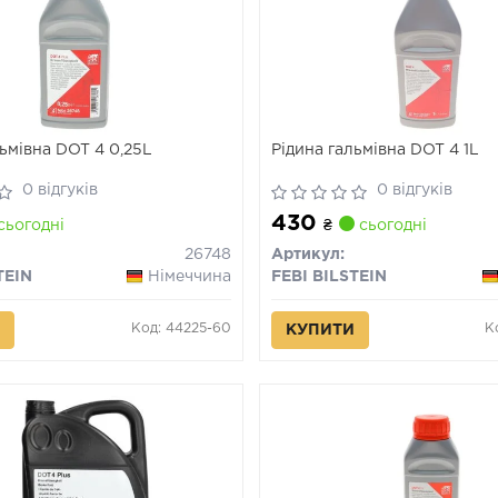
льмівна DOT 4 0,25L
Рідина гальмівна DOT 4 1L
0 відгуків
0 відгуків
430
сьогодні
₴
сьогодні
26748
Артикул:
TEIN
Німеччина
FEBI BILSTEIN
Код: 44225-60
К
КУПИТИ