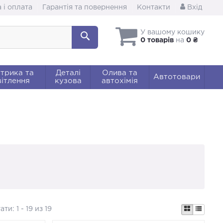
 і оплата
Гарантія та повернення
Контакти
Вхід
У вашому кошику
0 товарів
на
0 ₴
трика та
Деталі
Олива та
Автотовари
ітлення
кузова
автохімія
тати:
1 - 19 из 19