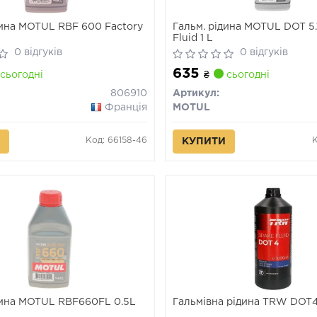
дина MOTUL RBF 600 Factory
Гальм. рідина MOTUL DOT 5.
Fluid 1 L
0 відгуків
0 відгуків
635
сьогодні
₴
сьогодні
806910
Артикул:
Франція
MOTUL
Код: 66158-46
КУПИТИ
дина MOTUL RBF660FL 0.5L
Гальмівна рідина TRW DOT4