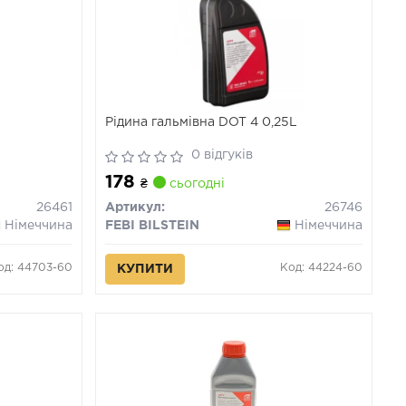
Рідина гальмівна DOT 4 0,25L
0 відгуків
178
₴
сьогодні
26461
Артикул:
26746
Німеччина
FEBI BILSTEIN
Німеччина
од: 44703-60
Код: 44224-60
КУПИТИ