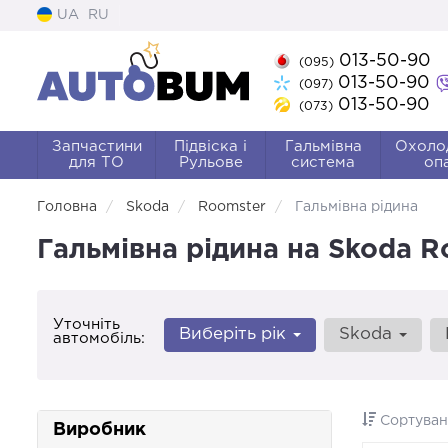
UA
RU
013-50-90
(095)
013-50-90
(097)
013-50-90
(073)
Запчастини
Підвіска і
Гальмівна
Охоло
для ТО
Рульове
система
оп
Головна
Skoda
Roomster
Гальмівна рідина
Гальмівна рідина на Skoda 
Уточніть
Виберіть рік
Skoda
автомобіль:
Сортуван
Виробник