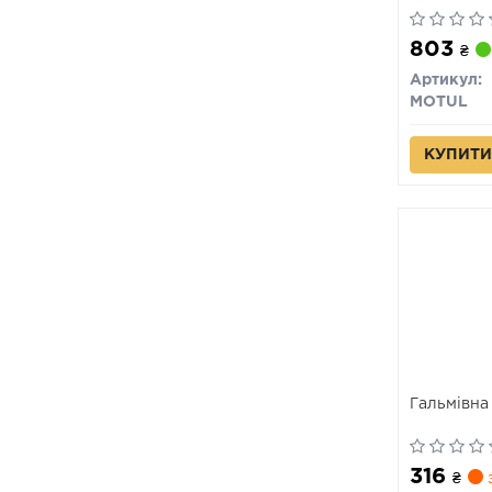
803
₴
Артикул:
MOTUL
КУПИТИ
Гальмівна
316
₴
з