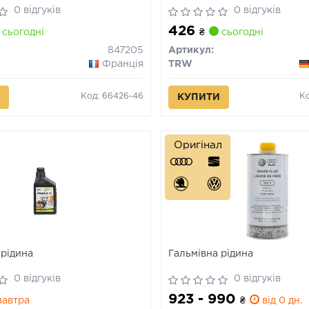
0 відгуків
0 відгуків
426
сьогодні
₴
сьогодні
847205
Артикул:
Франція
TRW
Код: 66426-46
Ко
КУПИТИ
Оригінал
 рідина
Гальмівна рідина
0 відгуків
0 відгуків
923 - 990
автра
₴
від 0 дн.