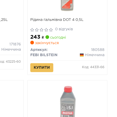
0,25L
Рідина гальмівна DOT 4 0,5L
0 відгуків
243
₴
сьогодні
закінчується
171876
Німеччина
Артикул:
180588
FEBI BILSTEIN
Німеччина
од: 43225-60
Код: 44331-66
КУПИТИ