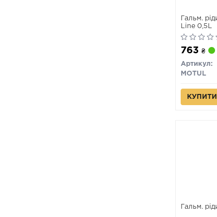
Гальм. рі
Line 0,5L
763
₴
Артикул:
MOTUL
КУПИТИ
Гальм. рі