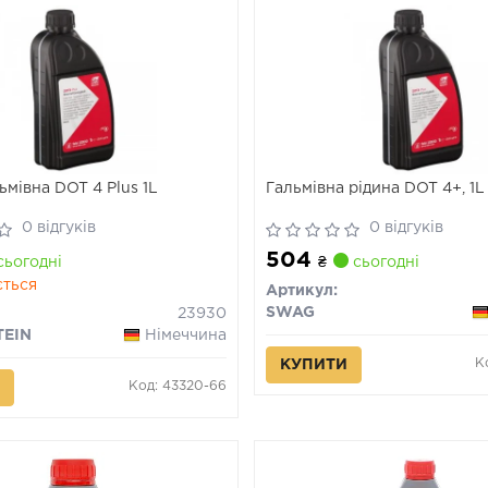
ьмівна DOT 4 Plus 1L
Гальмівна рідина DOT 4+, 1L
0 відгуків
0 відгуків
504
ьогодні
₴
сьогодні
ється
Артикул:
SWAG
23930
TEIN
Німеччина
К
КУПИТИ
Код: 43320-66