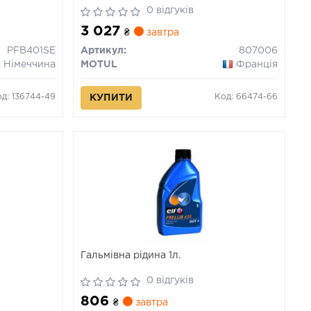
0 відгуків
3 027
₴
завтра
PFB401SE
Артикул:
807006
Німеччина
MOTUL
Франція
д: 136744-49
Код: 66474-66
КУПИТИ
Гальмівна рідина 1л.
0 відгуків
806
₴
завтра