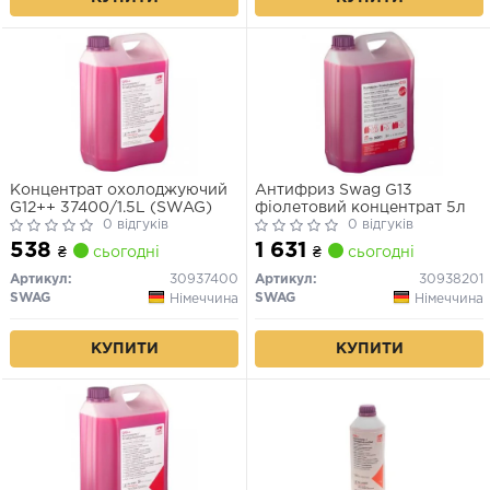
Концентрат охолоджуючий
Антифриз Swag G13
G12++ 37400/1.5L (SWAG)
фіолетовий концентрат 5л
0 відгуків
0 відгуків
538
1 631
₴
сьогодні
₴
сьогодні
Артикул:
30937400
Артикул:
30938201
SWAG
SWAG
Німеччина
Німеччина
КУПИТИ
КУПИТИ