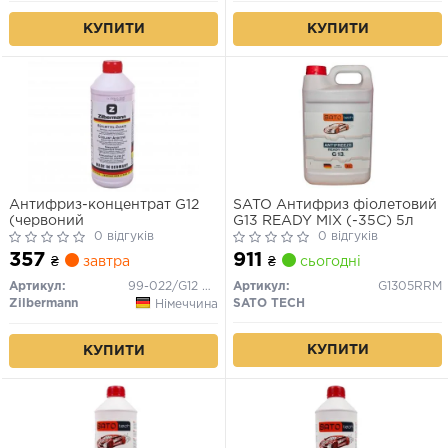
КУПИТИ
КУПИТИ
Антифриз-концентрат G12
SATO Антифриз фіолетовий
(червоний
G13 READY MIX (-35С) 5л
0 відгуків
0 відгуків
357
911
₴
завтра
₴
сьогодні
Артикул:
99-022/G12 RED
Артикул:
G1305RRM
Zilbermann
SATO TECH
Німеччина
КУПИТИ
КУПИТИ