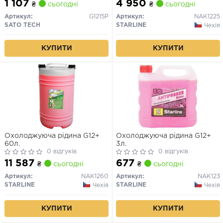
1 107
4 950
₴
сьогодні
₴
сьогодні
Артикул:
G1215P
Артикул:
NAK1225
SATO TECH
STARLINE
Чехія
КУПИТИ
КУПИТИ
Охолоджуюча рідина G12+
Охолоджуюча рідина G12+
60л.
3л.
0 відгуків
0 відгуків
11 587
677
₴
сьогодні
₴
сьогодні
Артикул:
NAK1260
Артикул:
NAK123
STARLINE
STARLINE
Чехія
Чехія
КУПИТИ
КУПИТИ