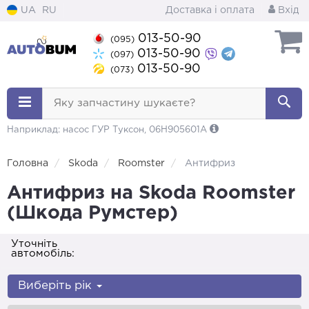
UA
RU
Доставка і оплата
Вхід
013-50-90
(095)
013-50-90
(097)
013-50-90
(073)
Яку запчастину шукаєте?
Наприклад: насос ГУР Туксон, 06H905601A
Головна
Skoda
Roomster
Антифриз
Антифриз на Skoda Roomster
(Шкода Румстер)
Уточніть
автомобіль:
Виберіть рік