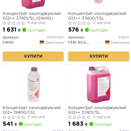
Концентрат охолоджуючий
Концентрат охолоджуючий
G12++ 37401/5L (SWAG)
G12++ 37400/1.5L
0 відгуків
0 відгуків
1 631
576
₴
сьогодні
₴
сьогодні
Артикул:
30937401
Артикул:
37400
SWAG
FEBI BILSTEIN
Німеччина
Німеччина
КУПИТИ
КУПИТИ
Концентрат охолоджуючий
Концентрат охолоджуючий
G12+ 19400/1.5L
G12++ 37401/5L
0 відгуків
0 відгуків
541
1 683
₴
сьогодні
₴
сьогодні