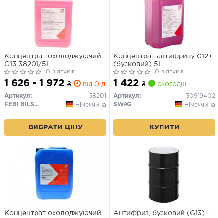
Концентрат охолоджуючий
Концентрат антифризу G12+
G13 38201/5L
(бузковий) 5L
0 відгуків
0 відгуків
1 626 - 1 972
1 422
₴
від 0 дн.
₴
сьогодні
Артикул:
38201
Артикул:
30919402
FEBI BILSTEIN
SWAG
Німеччина
Німеччина
ВИБРАТИ ЦІНУ
КУПИТИ
Концентрат охолоджуючий
Антифриз, бузковий (G13) -