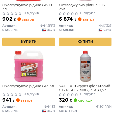
Охолоджуюча рідина G12++
Охолоджуюча рідина G13
3л.
25л.
0 відгуків
0 відгуків
902
6 874
₴
завтра
₴
завтра
Артикул:
NAK12PP3
Артикул:
NAK1325
STARLINE
STARLINE
Чехія
Чехія
КУПИТИ
КУПИТИ
Охолоджуюча рідина G13 3л.
SATO Антифриз фіолетовий
G13 READY MIX (-35С) 1,5л
0 відгуків
0 відгуків
941
320
₴
завтра
₴
сьогодні
Артикул:
NAK133
Артикул:
G1301RRM
STARLINE
SATO TECH
Чехія