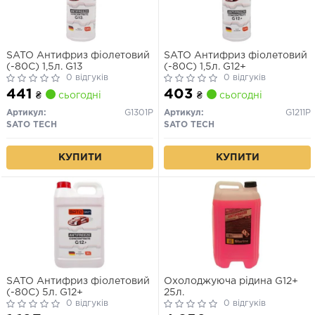
SATO Антифриз фіолетовий
SATO Антифриз фіолетовий
(-80С) 1,5л. G13
(-80С) 1,5л. G12+
0 відгуків
0 відгуків
441
403
₴
сьогодні
₴
сьогодні
Артикул:
G1301P
Артикул:
G1211P
SATO TECH
SATO TECH
КУПИТИ
КУПИТИ
SATO Антифриз фіолетовий
Охолоджуюча рідина G12+
(-80С) 5л. G12+
25л.
0 відгуків
0 відгуків