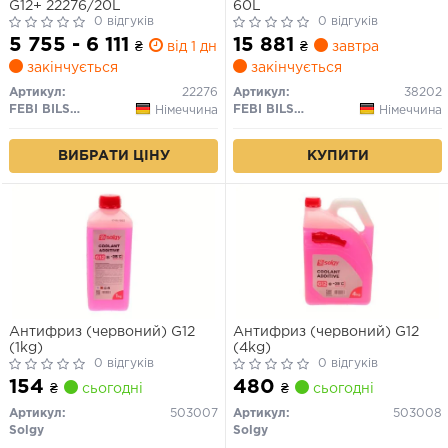
G12+ 22276/20L
60L
0 відгуків
0 відгуків
5 755 - 6 111
15 881
₴
від 1 дн.
₴
завтра
закінчується
закінчується
Артикул:
22276
Артикул:
38202
FEBI BILSTEIN
FEBI BILSTEIN
Німеччина
Німеччина
ВИБРАТИ ЦІНУ
КУПИТИ
Антифриз (червоний) G12
Антифриз (червоний) G12
(1kg)
(4kg)
0 відгуків
0 відгуків
154
480
₴
сьогодні
₴
сьогодні
Артикул:
503007
Артикул:
503008
Solgy
Solgy