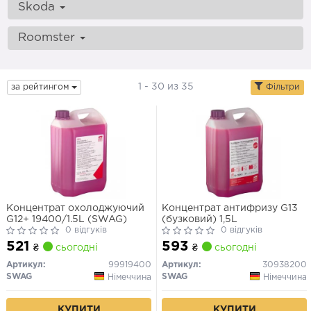
Skoda
Roomster
1 - 30 из 35
за рейтингом
Фільтри
Концентрат охолоджуючий
Концентрат антифризу G13
G12+ 19400/1.5L (SWAG)
(бузковий) 1,5L
0 відгуків
0 відгуків
521
593
₴
сьогодні
₴
сьогодні
Артикул:
99919400
Артикул:
30938200
SWAG
SWAG
Німеччина
Німеччина
КУПИТИ
КУПИТИ