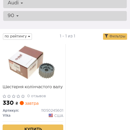
Audi
90
1 - 1 из 1
по рейтингу
Фильтры
Шестерня колінчастого валу
0 отзывов
330
₴
завтра
Артикул:
11050245601
Vika
США
КУПИТЬ