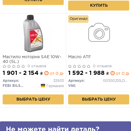
КУПИТЬ
КУПИТЬ
Оригинал
Мастило моторне SAE 10W-
Масло ATF
40 (5L.)
0 отзывов
0 отзывов
1 901 - 2 154
1 592 - 1 988
₴
от 0 дн.
₴
от 0 дн
Артикул:
32933
Артикул:
G0550251LDSP
FEBI BILSTEIN
VAG
Германия
ВЫБРАТЬ ЦЕНУ
ВЫБРАТЬ ЦЕНУ
Не можете найти деталь?