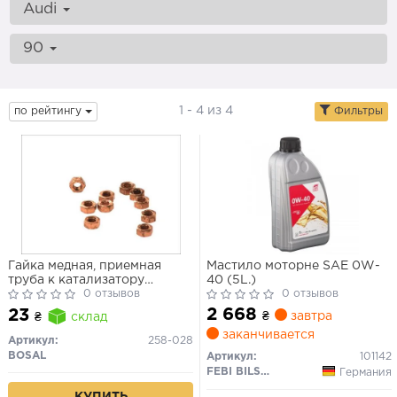
Audi
90
1 - 4 из 4
по рейтингу
Фильтры
Гайка медная, приемная
Мастило моторне SAE 0W-
труба к катализатору
40 (5L.)
M8x1.25(без фланця)
0 отзывов
0 отзывов
2 668
23
₴
завтра
₴
склад
заканчивается
Артикул:
258-028
BOSAL
Артикул:
101142
FEBI BILSTEIN
Германия