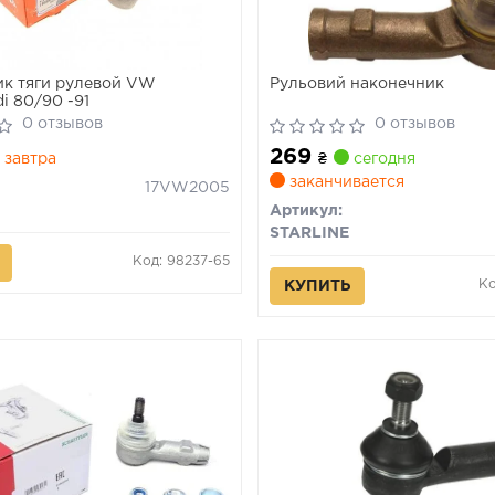
к тяги рулевой VW
Рульовий наконечник
i 80/90 -91
0 отзывов
0 отзывов
269
завтра
₴
сегодня
заканчивается
17VW2005
Артикул:
STARLINE
Код: 98237-65
Ко
КУПИТЬ