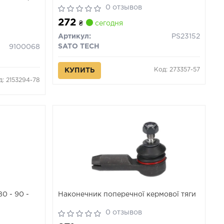
0 отзывов
272
₴
сегодня
Артикул:
PS23152
SATO TECH
9100068
Код: 273357-57
КУПИТЬ
д: 2153294-78
0 - 90 -
Наконечник поперечної кермової тяги
0 отзывов