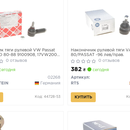
к тяги рулевой VW Passat
Наконечник рулевой тяги 
D/D 80-88 9100908, 17VW2005,
80/PASSAT -96 лев/прав.
 FZ1106, 1160203916,
0 отзывов
0 отзывов
 LMI10143, CO49398629,
382
4, MONL29016,
сегодня
₴
сегодня
00,
02268
Артикул:
TEIN
Германия
RTS
Код: 44728-53
К
КУПИТЬ