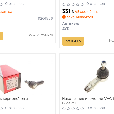
D
AYD
0 отзывов
0 отзывов
331
завтра
₴
срок 2 дн.
заканчивается
9201556
Артикул:
AYD
Код: 2152514-78
Ко
КУПИТЬ
к кермової тяги
Наконечник кермовий VAG 8
PASSAT
0 отзывов
0 отзывов