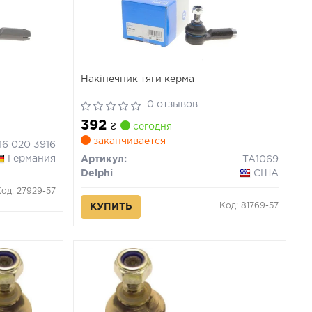
Накінечник тяги керма
0 отзывов
392
₴
сегодня
заканчивается
116 020 3916
Германия
Артикул:
TA1069
Delphi
США
Код: 27929-57
Код: 81769-57
КУПИТЬ