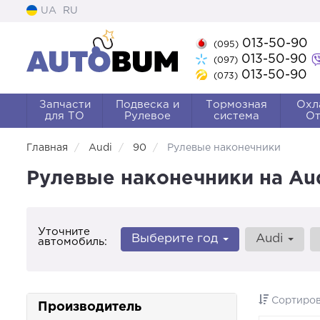
UA
RU
013-50-90
(095)
013-50-90
(097)
013-50-90
(073)
Запчасти
Подвеска и
Тормозная
Охл
для ТО
Рулевое
система
От
Главная
Audi
90
Рулевые наконечники
Рулевые наконечники на Aud
Уточните
Выберите год
Audi
автомобиль:
Сортиров
Производитель