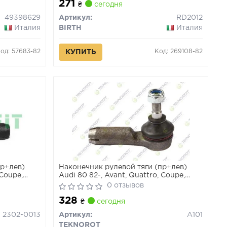
271
₴
сегодня
49398629
Артикул:
RD2012
Италия
BIRTH
Италия
од: 57683-82
Код: 269108-82
КУПИТЬ
пр+лев)
Наконечник рулевой тяги (пр+лев)
 Coupe,
Audi 80 82-, Avant, Quattro, Coupe,
Cabriolet
0 отзывов
328
₴
сегодня
2302-0013
Артикул:
A101
TEKNOROT