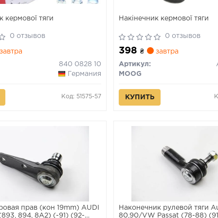
к кермової тяги
Накінечник кермової тяги
0 отзывов
0 отзывов
398
завтра
₴
завтра
840 0828 10
Артикул:
Германия
MOOG
Код: 51575-57
К
КУПИТЬ
овая прав (кон 19mm) AUDI
Наконечник рулевой тяги A
(893, 894, 8A2) (-91) (92-
80,90/VW Passat (78-88) (9