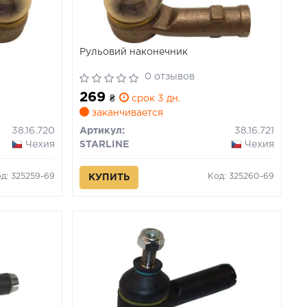
Рульовий наконечник
0 отзывов
269
₴
срок 3 дн.
заканчивается
38.16.720
Артикул:
38.16.721
Чехия
STARLINE
Чехия
д: 325259-69
Код: 325260-69
КУПИТЬ