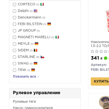
CORTECO
(1)
Delphi
(1)
Denckermann
(1)
FEBI BILSTEIN
(1)
JP GROUP
(1)
MAGNETI MARELLI
(1)
Наконечни
MEYLE
(1)
1.3-2.2 T
811419812,
SIDEM
(1)
AUES3916,
STARLINE
341
(3)
VKDY31105
₴
SAS90063
SWAG
(1)
Артикул:
FEBI BILS
TRW
(1)
Показать все ↓
КУПИТЬ
Рулевое управление
Рулевые тяги
Насос гидроусилителя