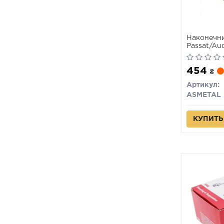
Наконечни
Passat/Aud
454
₴
Артикул:
ASMETAL
КУПИТЬ