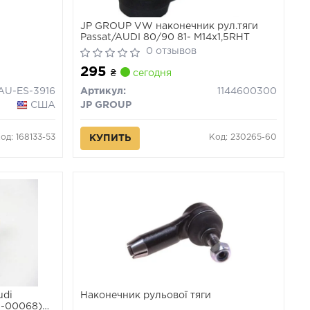
JP GROUP VW наконечник рул.тяги
Passat/AUDI 80/90 81- M14x1,5RHT
0 отзывов
295
₴
сегодня
AU-ES-3916
Артикул:
1144600300
США
JP GROUP
од: 168133-53
Код: 230265-60
КУПИТЬ
udi
Наконечник рульової тяги
1-00068)