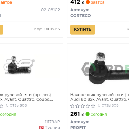
412
автра
₴
завтра
02-08102
Артикул:
N
CORTECO
Код: 101015-66
К
КУПИТЬ
к рулевой тяги (пр+лев)
Наконечник рулевой тяги (
-, Avant, Quattro, Coupe,
Audi 80 82-, Avant, Quattro,
Cabriolet
0 отзывов
0 отзывов
261
сегодня
₴
сегодня
11179AP
Артикул:
Турция
PROFIT