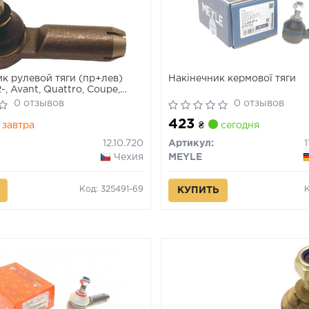
к рулевой тяги (пр+лев)
Накінечник кермової тяги
-, Avant, Quattro, Coupe,
0 отзывов
0 отзывов
423
завтра
₴
сегодня
12.10.720
Артикул:
Чехия
MEYLE
Код: 325491-69
КУПИТЬ