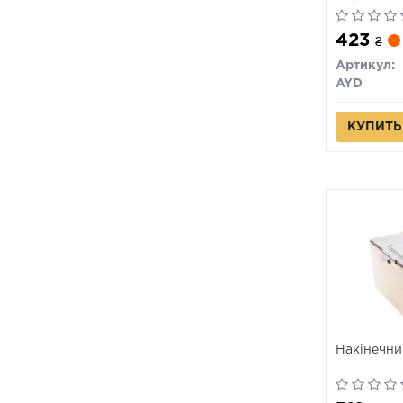
01556) AY
423
₴
Артикул:
AYD
КУПИТЬ
Накінечни