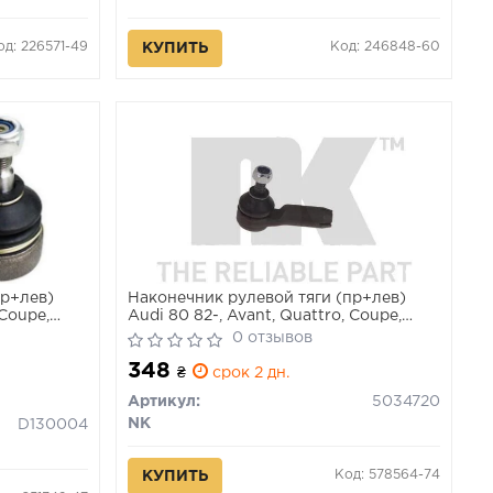
од: 226571-49
Код: 246848-60
КУПИТЬ
пр+лев)
Наконечник рулевой тяги (пр+лев)
 Coupe,
Audi 80 82-, Avant, Quattro, Coupe,
Cabriolet
0 отзывов
348
₴
срок 2 дн.
Артикул:
5034720
NK
D130004
Код: 578564-74
КУПИТЬ