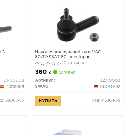
VAG
Наконечник рулевой тяги VAG
80/PASSAT 80- лев./прав.
0 отзывов
360
₴
сегодня
91-00908
Артикул:
32710003
Испания
SWAG
Германия
од: 68007-66
Код: 145804-69
КУПИТЬ