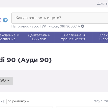
Доста
Какую запчасть ищете?
Например: насос ГУР Туксон, 06H905601A
аждение и
Двигатель и
Сцепление и
Элек
опление
Выхлоп
трансмиссия
Осв
i 90 (Ауди 90)
90
Результ
ка:
по рейтингу