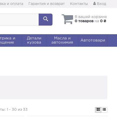
вка и оплата
Гарантия и возврат
Контакты
Вход
В вашей корзине
0 товаров
на
0 ₴
трика и
Детали
Масла и
Автотовари
ещение
кузова
автохимия
аты:
1 - 30 из 33