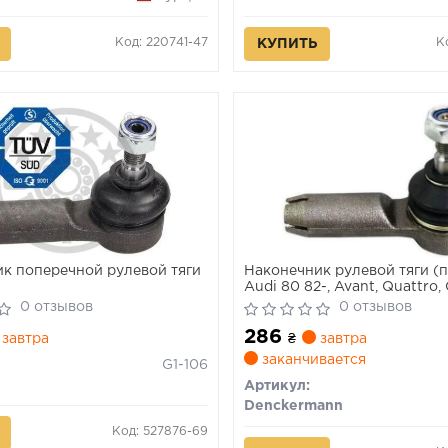
Код: 220741-47
К
КУПИТЬ
к поперечной рулевой тяги
Наконечник рулевой тяги (
Audi 80 82-, Avant, Quattro,
Cabriolet
0 отзывов
0 отзывов
286
завтра
₴
завтра
заканчивается
G1-106
Артикул:
Denckermann
Код: 527876-69