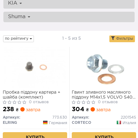
KIA
Shuma
1 - 5 из 5
по рейтингу
Фильтры
Пробка піддону картера +
Гвинт зливного масляного
шайба (комплект)
піддону M14x1,5 VOLVO S40 I,
0 отзывов
V40, XC90 I ACURA
0 отзывов
INTEGRA, LEGEND, LEGEND
238
304
₴
завтра
₴
завтра
II, MDX, NSX, RDX, RL, TL, TLX
ALFA ROMEO MITO
Артикул:
773.630
Артикул:
220154S
CHEVROLET AVEO / KALOS,
ELRING
CORTECO
Германия
Италия
CAPTIVA 0.8-4.5 12.78-
КУПИТЬ
КУПИТЬ