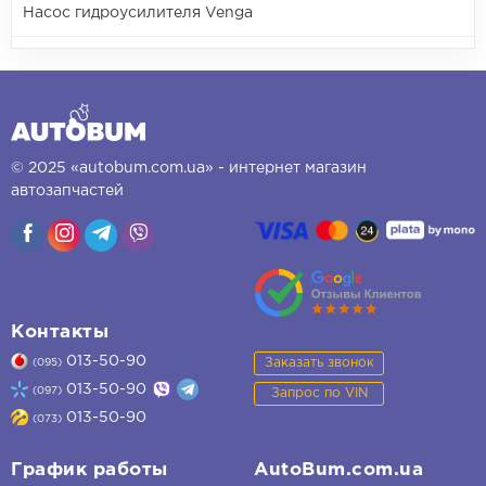
Насос гидроусилителя Venga
© 2025 «autobum.com.ua» - интернет магазин
автозапчастей
Контакты
013-50-90
Заказать звонок
(095)
013-50-90
(097)
Запрос по VIN
013-50-90
(073)
График работы
AutoBum.com.ua