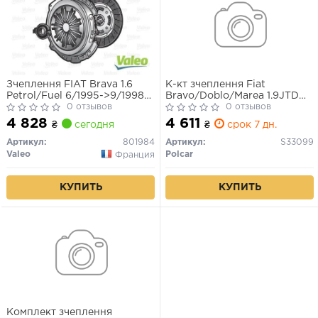
Зчеплення FIAT Brava 1.6
К-кт зчеплення Fiat
Petrol/Fuel 6/1995->9/1998
Bravo/Doblo/Marea 1.9JTD
(Вир-во VALEO)
0 отзывов
98-
0 отзывов
4 828
4 611
₴
сегодня
₴
срок 7 дн.
Артикул:
801984
Артикул:
S33099
Valeo
Polcar
Франция
КУПИТЬ
КУПИТЬ
Комплект зчеплення