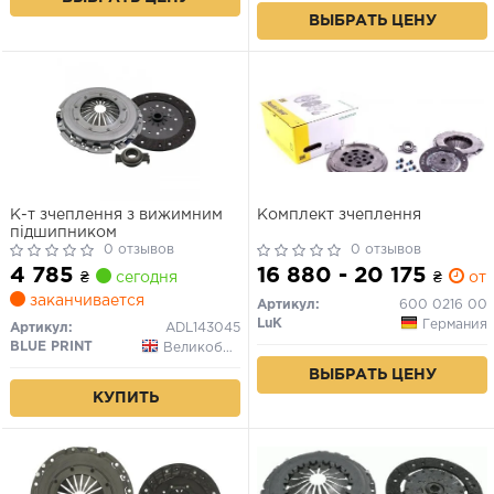
ВЫБРАТЬ ЦЕНУ
К-т зчеплення з вижимним
Комплект зчеплення
підшипником
0 отзывов
0 отзывов
4 785
16 880 - 20 175
₴
сегодня
₴
от 1
заканчивается
Артикул:
600 0216 00
LuK
Германия
Артикул:
ADL143045
BLUE PRINT
Великобритания
ВЫБРАТЬ ЦЕНУ
КУПИТЬ