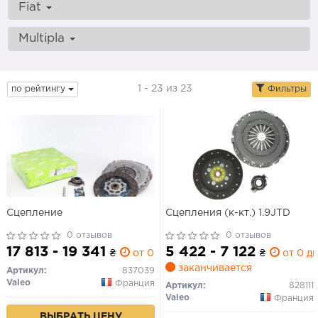
Fiat
Multipla
1 - 23 из 23
по рейтингу
Фильтры
Сцепление
Сцепления (к-кт.) 1.9JTD
0 отзывов
0 отзывов
17 813 - 19 341
5 422 - 7 122
₴
от 0 дн.
₴
от 0 дн
заканчивается
Артикул:
837039
Valeo
Франция
Артикул:
828111
Valeo
Франция
ВЫБРАТЬ ЦЕНУ