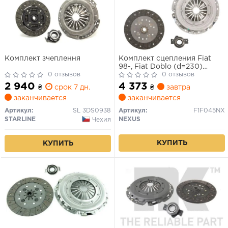
Комплект зчеплення
Комплект сцепления Fiat
98-, Fiat Doblo (d=230)
0 отзывов
1.9JTD 00-
0 отзывов
2 940
4 373
₴
срок 7 дн.
₴
завтра
заканчивается
заканчивается
Артикул:
SL 3DS0938
Артикул:
F1F045NX
STARLINE
NEXUS
Чехия
КУПИТЬ
КУПИТЬ