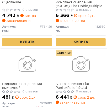
Сцепление
Комплект сцепления
(230мм) Fiat Doblo,Multipla
0 отзывов
1.9JTD 98 -
0 отзывов
4 743
6 366
₴
завтра
₴
срок 2 дн.
заканчивается
заканчивается
Артикул:
FT64129
Артикул:
132360
FAST
NK
КУПИТЬ
КУПИТЬ
Оригинал
Подшипник сцепления
К-кт зчеплення Fiat
выжимной
Punto/Palio 1.9 Jtd
0 отзывов
0 отзывов
481
6 441
₴
срок 2 дн.
₴
срок 2 дн.
заканчивается
Артикул:
GC96110