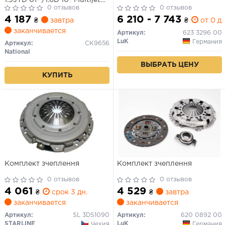
(230-20) (з вижимним)
0 отзывов
0 отзывов
4 187
6 210 - 7 743
₴
завтра
₴
от 0 дн
заканчивается
Артикул:
623 3296 00
LuK
Германия
Артикул:
CK9656
National
ВЫБРАТЬ ЦЕНУ
КУПИТЬ
Комплект зчеплення
Комплект зчеплення
0 отзывов
0 отзывов
4 061
4 529
₴
срок 3 дн.
₴
завтра
заканчивается
заканчивается
Артикул:
SL 3DS1090
Артикул:
620 0892 00
STARLINE
LuK
Чехия
Германия