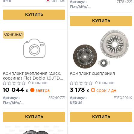
GMB
Япония
Артикул:
71784221
Fiat/Alfa/Lancia
КУПИТЬ
КУПИТЬ
Оригинал
Комплект зчеплення (диск,
Комплект сцепления
корзина) Fiat Doblo 1.9JTD
(00-), 1.6MJTD (10-) (230mm)
0 отзывов
0 отзывов
(55240771) FIAT
10 044
3 178
₴
завтра
₴
срок 7 дн.
Артикул:
55240771
Артикул:
F1F029NX
Fiat/Alfa/Lancia
NEXUS
КУПИТЬ
КУПИТЬ