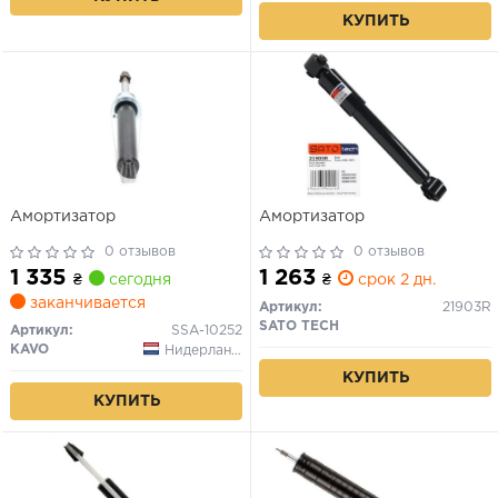
КУПИТЬ
Амортизатор
Амортизатор
0 отзывов
0 отзывов
1 335
1 263
₴
сегодня
₴
срок 2 дн.
заканчивается
Артикул:
21903R
SATO TECH
Артикул:
SSA-10252
KAVO
Нидерланды
КУПИТЬ
КУПИТЬ