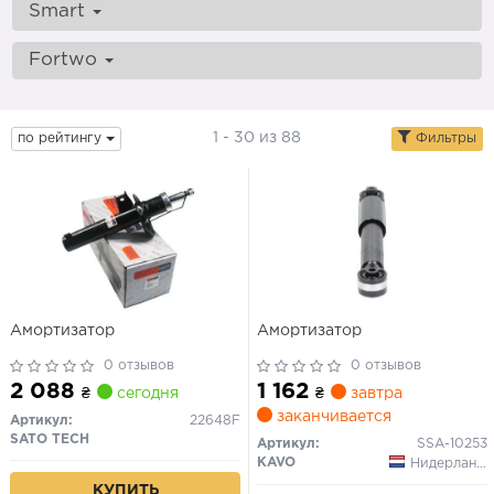
Smart
Fortwo
1 - 30 из 88
по рейтингу
Фильтры
Амортизатор
Амортизатор
0 отзывов
0 отзывов
2 088
1 162
₴
сегодня
₴
завтра
заканчивается
Артикул:
22648F
SATO TECH
Артикул:
SSA-10253
KAVO
Нидерланды
КУПИТЬ