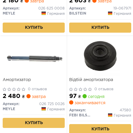
2 180
2 603
₴
завтра
₴
завтра
Артикул:
026 625 0008
Артикул:
19-067971
MEYLE
BILSTEIN
Германия
Германия
КУПИТЬ
КУПИТЬ
Амортизатор
Відбій амортизатора
0 отзывов
0 отзывов
2 480
97
₴
завтра
₴
сегодня
заканчивается
Артикул:
026 725 0026
MEYLE
Германия
Артикул:
47580
FEBI BILSTEIN
Германия
КУПИТЬ
КУПИТЬ