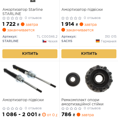
Амортизатор Starline
Амортизатор підвіски
STARLINE
0 отзывов
0 отзывов
1 722
1 914
₴
завтра
₴
завтра
заканчивается
заканчивается
Артикул:
TL C00346.2
Артикул:
310 015
STARLINE
SACHS
Чехия
Германия
КУПИТЬ
КУПИТЬ
Амортизатор підвіски
Ремкомплект опори
амортизаційної стійки
0 отзывов
0 отзывов
1 086 - 2 001
786
₴
от 0 дн.
₴
завтра