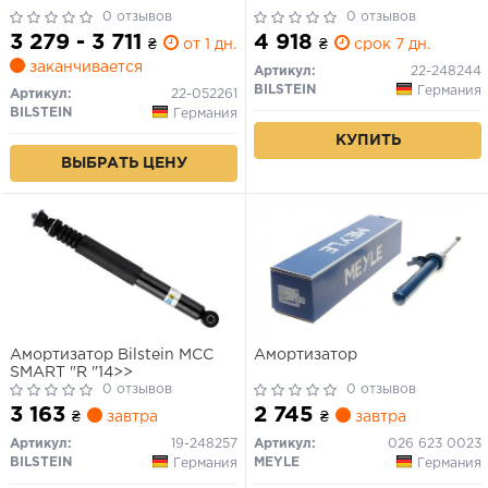
0 отзывов
0 отзывов
3 279 - 3 711
4 918
₴
от 1 дн.
₴
срок 7 дн.
заканчивается
Артикул:
22-248244
BILSTEIN
Германия
Артикул:
22-052261
BILSTEIN
Германия
КУПИТЬ
ВЫБРАТЬ ЦЕНУ
Амортизатор Bilstein MCC
Амортизатор
SMART "R "14>>
0 отзывов
0 отзывов
3 163
2 745
₴
завтра
₴
завтра
Артикул:
19-248257
Артикул:
026 623 0023
BILSTEIN
MEYLE
Германия
Германия