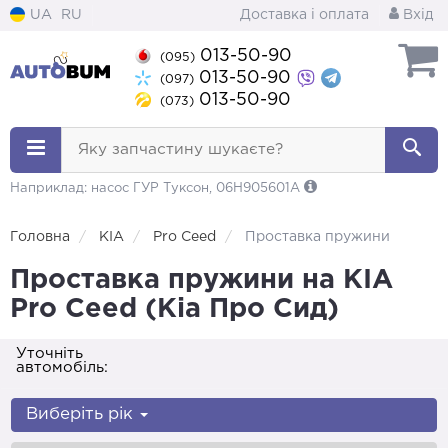
UA
RU
Доставка і оплата
Вхід
013-50-90
(095)
013-50-90
(097)
013-50-90
(073)
Яку запчастину шукаєте?
Наприклад: насос ГУР Туксон, 06H905601A
Головна
KIA
Pro Ceed
Проставка пружини
Проставка пружини на KIA
Pro Ceed (Кіа Про Сид)
Уточніть
автомобіль:
Виберіть рік