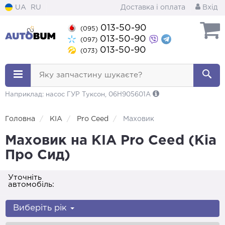
UA
RU
Доставка і оплата
Вхід
013-50-90
(095)
013-50-90
(097)
013-50-90
(073)
Яку запчастину шукаєте?
Наприклад: насос ГУР Туксон, 06H905601A
Головна
KIA
Pro Ceed
Маховик
Маховик на KIA Pro Ceed (Кіа
Про Сид)
Уточніть
автомобіль:
Виберіть рік