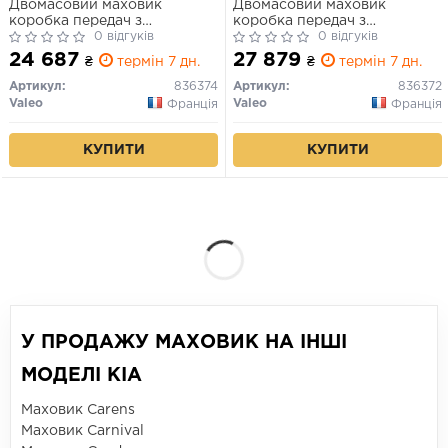
Двомасовий маховик
Двомасовий маховик
коробка передач з
коробка передач з
подвійним зчепленням
0 відгуків
подвійним зчепленням
0 відгуків
(272мм) HYUNDAI I30 KIA
(272мм) HYUNDAI ELANTRA
24 687
27 879
₴
термін 7 дн.
₴
термін 7 дн.
CEED, PROCEED, XCEED 1.4
VI, I30, KONA, TUCSON,
11.16-
VELOSTER KIA CEED,
Артикул:
836374
Артикул:
836372
OPTIMA, PROCEED, SOUL II,
Valeo
Valeo
Франція
Франція
SOUL III, SPORTAGE IV,
XCEED 1.6/1.7D 10.12-
КУПИТИ
КУПИТИ
У ПРОДАЖУ МАХОВИК НА ІНШІ
МОДЕЛІ KIA
Маховик Carens
Маховик Carnival