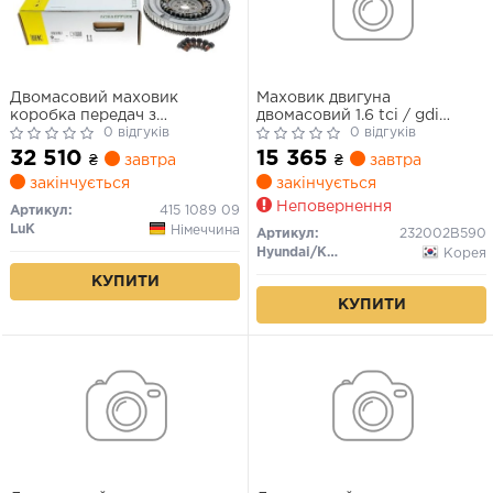
Двомасовий маховик
Маховик двигуна
коробка передач з
двомасовий 1.6 tci / gdi
подвійним зчепленням/7-
0 відгуків
Hyundai/KiaHyundai Tucson
0 відгуків
швидкісна (272мм) HYUNDAI
16-18 G4FJ 1.6T /Kona 17- 0
32 510
15 365
₴
завтра
₴
завтра
I30 KIA CEED, PROCEED,
закінчується
закінчується
XCEED 1.4 11.16-
Неповернення
Артикул:
415 1089 09
LuK
Німеччина
Артикул:
232002B590
Hyundai/Kia/Mobis
Корея
КУПИТИ
КУПИТИ