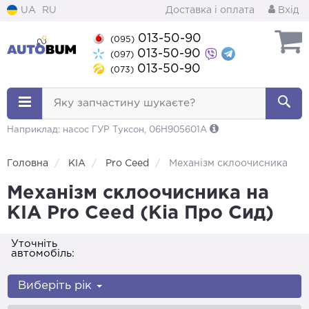
UA
RU
Доставка і оплата
Вхід
013-50-90
(095)
013-50-90
(097)
013-50-90
(073)
Яку запчастину шукаєте?
Наприклад: насос ГУР Туксон, 06H905601A
Головна
KIA
Pro Ceed
Механізм склоочисника
Механізм склоочисника на
KIA Pro Ceed (Кіа Про Сид)
Уточніть
автомобіль:
Виберіть рік