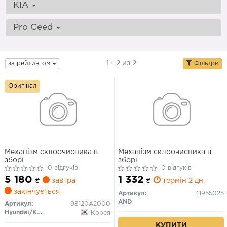
KIA
Pro Ceed
1 - 2 из 2
за рейтингом
Фільтри
Оригінал
Механізм склоочисника в
Механізм склоочисника в
зборі
зборі
0 відгуків
0 відгуків
5 180
1 332
₴
завтра
₴
термін 2 дн.
закінчується
Артикул:
41955025
AND
Артикул:
98120A2000
Hyundai/Kia/Mobis
Корея
КУПИТИ