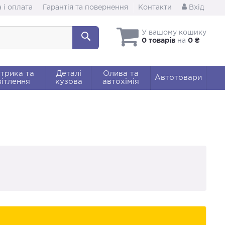
 і оплата
Гарантія та повернення
Контакти
Вхід
У вашому кошику
0 товарів
на
0 ₴
трика та
Деталі
Олива та
Автотовари
ітлення
кузова
автохімія