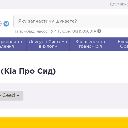
Доставка
Яку запчастину шукаєте?
Наприклад: насос ГУР Туксон, 06H905601A
дження та
Двигун і Система
Зчеплення та
Елек
алення
вихлопу
трансмісія
Осв
 (Кіа Про Сид)
o Ceed