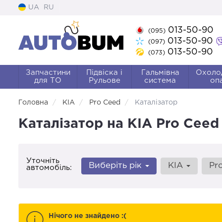
UA
RU
013-50-90
(095)
013-50-90
(097)
013-50-90
(073)
Запчастини
Підвіска і
Гальмівна
Охоло
для ТО
Рульове
система
оп
Головна
KIA
Pro Ceed
Каталізатор
Каталізатор на KIA Pro Ceed
Уточніть
Виберіть рік
KIA
Pr
автомобіль:
Нічого не знайдено :(