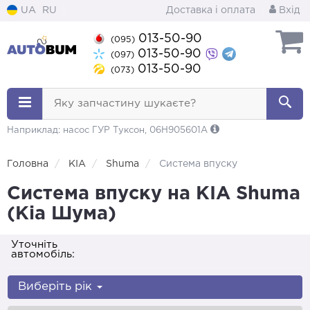
UA
RU
Доставка і оплата
Вхід
013-50-90
(095)
013-50-90
(097)
013-50-90
(073)
Яку запчастину шукаєте?
Наприклад: насос ГУР Туксон, 06H905601A
Головна
KIA
Shuma
Система впуску
Система впуску на KIA Shuma
(Кіа Шума)
Уточніть
автомобіль:
Виберіть рік