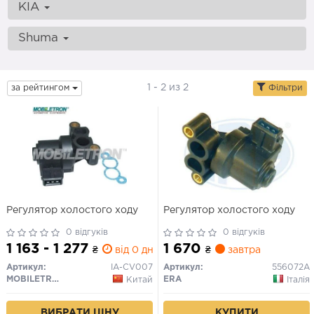
KIA
Shuma
1 - 2 из 2
за рейтингом
Фільтри
Регулятор холостого ходу
Регулятор холостого ходу
0 відгуків
0 відгуків
1 163 - 1 277
1 670
₴
від 0 дн.
₴
завтра
Артикул:
IA-CV007
Артикул:
556072A
MOBILETRON
ERA
Китай
Італія
ВИБРАТИ ЦІНУ
КУПИТИ