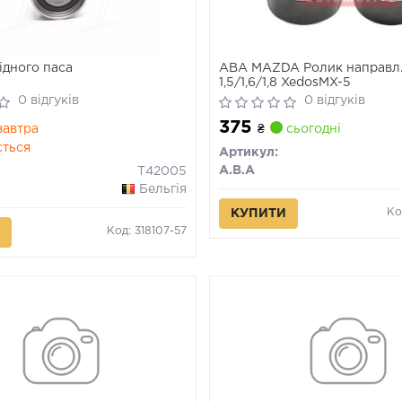
ідного паса
ABA MAZDA Ролик направл.
1,5/1,6/1,8 XedosMX-5
0 відгуків
0 відгуків
375
автра
₴
сьогодні
ється
Артикул:
A.B.A
T42005
Бельгія
Ко
КУПИТИ
Код: 318107-57