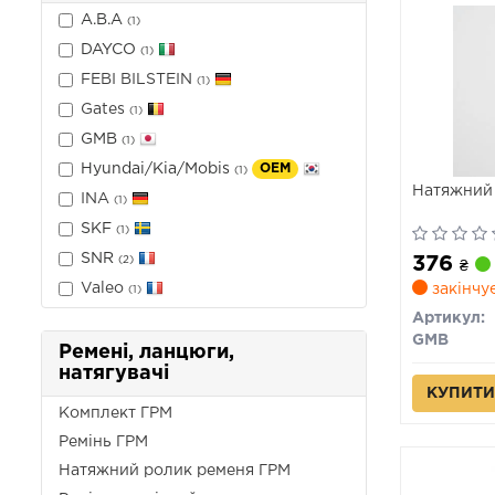
A.B.A
(1)
DAYCO
(1)
FEBI BILSTEIN
(1)
Gates
(1)
GMB
(1)
Hyundai/Kia/Mobis
OEM
(1)
Натяжний
INA
(1)
SKF
(1)
SNR
376
(2)
₴
Valeo
закінчу
(1)
Артикул:
GMB
Ремені, ланцюги,
натягувачі
КУПИТИ
Комплект ГРМ
Ремінь ГРМ
Натяжний ролик ременя ГРМ