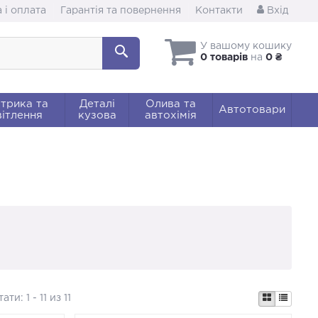
 і оплата
Гарантія та повернення
Контакти
Вхід
У вашому кошику
0 товарів
на
0 ₴
трика та
Деталі
Олива та
Автотовари
ітлення
кузова
автохімія
тати:
1 - 11 из 11