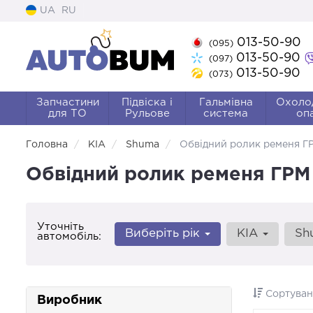
UA
RU
013-50-90
(095)
013-50-90
(097)
013-50-90
(073)
Запчастини
Підвіска і
Гальмівна
Охоло
для ТО
Рульове
система
оп
Головна
KIA
Shuma
Обвідний ролик ременя Г
Обвідний ролик ременя ГРМ 
Уточніть
Виберіть рік
KIA
Sh
автомобіль:
Сортуван
Виробник