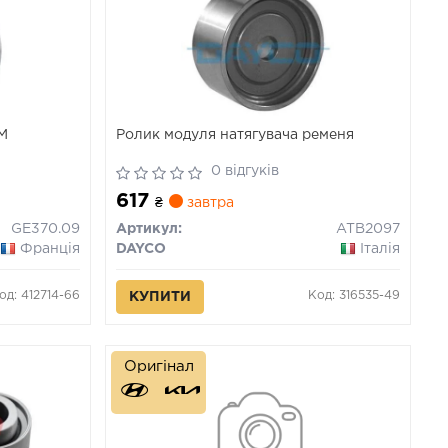
РМ
Ролик модуля натягувача ременя
0 відгуків
617
₴
завтра
GE370.09
Артикул:
ATB2097
Франція
DAYCO
Італія
од: 412714-66
Код: 316535-49
КУПИТИ
Оригінал