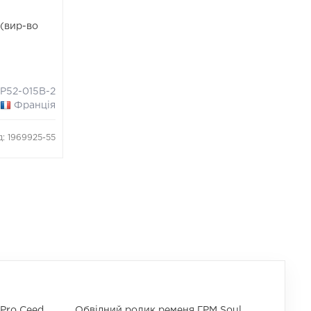
(вир-во
P52-015B-2
Франція
д: 1969925-55
Pro Ceed
Обвідний ролик ременя ГРМ Soul