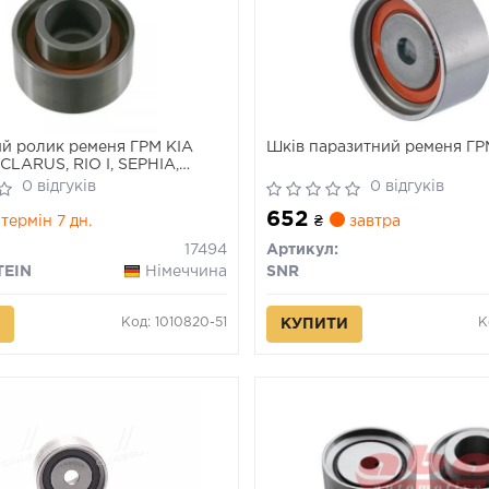
й ролик ременя ГРМ KIA
Шків паразитний ременя Г
CLARUS, RIO I, SEPHIA,
UMA I, SHUMA II MAZDA 323
0 відгуків
0 відгуків
 V, 323 F IV, 323 F V, 323 F VI,
652
 P V, 323 S IV 1.5/1.6/1.8 10.85-
термін 7 дн.
₴
завтра
17494
Артикул:
TEIN
Німеччина
SNR
Код: 1010820-51
К
КУПИТИ