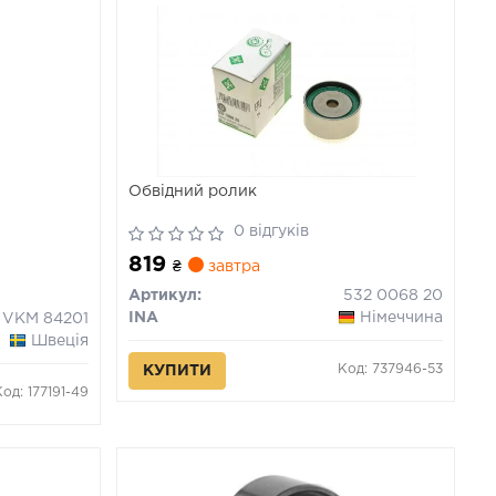
Обвідний ролик
0 відгуків
819
₴
завтра
Артикул:
532 0068 20
INA
Німеччина
VKM 84201
Швеція
Код: 737946-53
КУПИТИ
Код: 177191-49