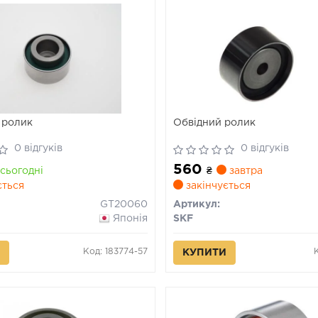
 ролик
Обвідний ролик
0 відгуків
0 відгуків
560
сьогодні
₴
завтра
ється
закінчується
GT20060
Артикул:
Японія
SKF
Код: 183774-57
КУПИТИ