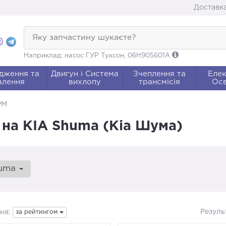
Доставка
Яку запчастину шукаєте?
Наприклад: насос ГУР Туксон, 06H905601A
дження та
Двигун і Система
Зчеплення та
Елек
алення
вихлопу
трансмісія
Осв
РМ
на KIA Shuma (Кіа Шума)
uma
Резуль
ня:
за рейтингом