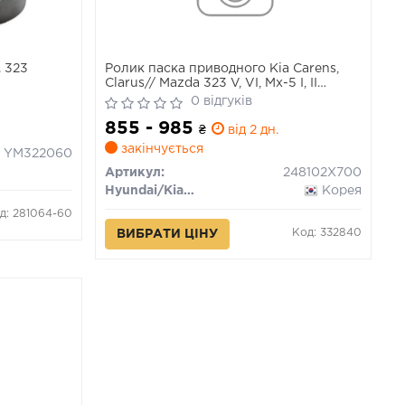
 323
Ролик паска приводного Kia Carens,
Clarus// Mazda 323 V, VI, Mx-5 I, II
1.5/1.6/1.8 92-
0 відгуків
855 - 985
₴
від 2 дн.
закінчується
YM322060
Артикул:
248102X700
Hyundai/Kia/Mobis
Корея
д: 281064-60
Код: 332840
ВИБРАТИ ЦІНУ