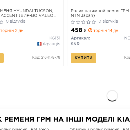
МЕНЯ HYUNDAI TUCSON,
Ролик натяжной ремня ГРМ 
 ACCENT (ВИР-ВО VALEO
NTN Japan)
0 відгуків
0 відгуків
458
термін 2 дн.
₴
термін 14 дн.
K6131
Артикул:
NE
Франція
SNR
Код: 2164178-78
Ко
КУПИТИ
РЕМЕНЯ ГРМ НА ІНШІ МОДЕЛІ KIA
ролик ременя ГРМ Joice
Обвідний ролик ременя ГРМ 