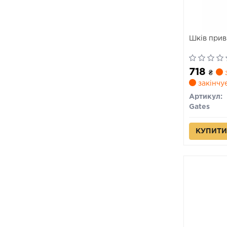
Шків прив
718
₴
з
закінчу
Артикул:
Gates
КУПИТИ