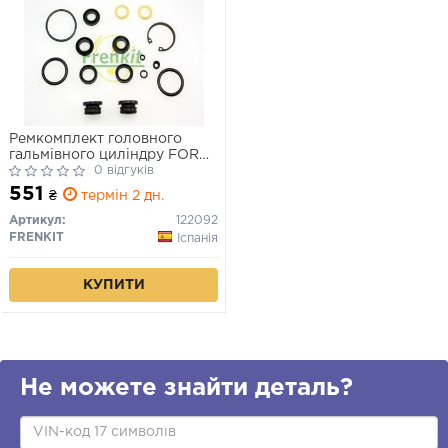
Ремкомплект головного
гальмівного циліндру FORD
LASER KIA RIO, SEPHIA,
0 відгуків
SHUMA MAZDA 323
551
₴
термін 2 дн.
Артикул:
122092
FRENKIT
Іспанія
КУПИТИ
Не можете знайти деталь?