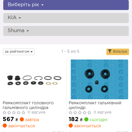
Виберіть рік
KIA
Shuma
1 - 5 из 5
за рейтингом
Фільтри
Ремкомплект головного
Ремкомплект гальмівний
гальмівного циліндра
циліндр
0 відгуків
0 відгуків
567
182
₴
завтра
₴
сьогодні
закінчується
закінчується