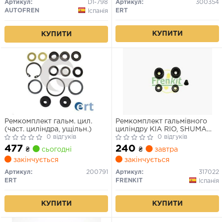
Артикул:
D1-798
Артикул:
300354
AUTOFREN
ERT
Іспанія
КУПИТИ
КУПИТИ
Ремкомплект гальм. цил.
Ремкомплект гальмівного
(част. циліндра, ущільн.)
циліндру KIA RIO, SHUMA
0 відгуків
MAZDA 323, 626 MITSUBISHI
0 відгуків
COLT SPACE WAGON,
477
240
₴
сьогодні
₴
завтра
TREDIA-C
закінчується
закінчується
Артикул:
200791
Артикул:
317022
ERT
FRENKIT
Іспанія
КУПИТИ
КУПИТИ