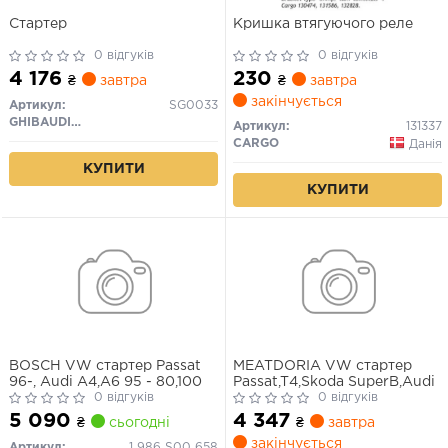
Стартер
Кришка втягуючого реле
0 відгуків
0 відгуків
4 176
230
₴
завтра
₴
завтра
закінчується
Артикул:
SG0033
GHIBAUDI MARIO
Артикул:
131337
CARGO
Данія
КУПИТИ
КУПИТИ
BOSCH VW стартер Passat
MEATDORIA VW стартер
96-, Audi A4,A6 95 - 80,100
Passat,T4,Skoda SuperB,Audi
0 відгуків
0 відгуків
5 090
4 347
₴
сьогодні
₴
завтра
закінчується
Артикул:
1 986 S00 658