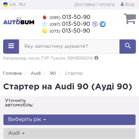
UA
RU
Доставка і оплата
Вхід
013-50-90
(095)
013-50-90
(097)
013-50-90
(073)
Яку запчастину шукаєте?
Наприклад: насос ГУР Туксон, 06H905601A
Головна
Audi
90
Стартер
Стартер на Audi 90 (Ауді 90)
Уточніть
автомобіль:
Виберіть рік
Audi