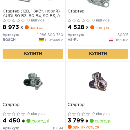
Стартер (12В, 1,8кВт, новий)
Стартер
AUDI 80 B3, 80 B4, 90 B3, A4
B5, A4 B6, A4 B7, A6 C4, A6
0 відгуків
0 відгуків
C5, CABRIOLET B3 SKODA
8 973
4 528
₴
завтра
₴
завтра
SUPERB I VW GOLF I, GOLF
II, JETTA II, PASSAT B3/B4,
Артикул:
1 986 S00 760
Артикул:
S0015
PASSAT B5 1.6D-3.0 08.80-
BOSCH
AS-PL
Німеччина
Польща
06.08
КУПИТИ
КУПИТИ
Стартер
Стартер
0 відгуків
0 відгуків
4 450
3 799
₴
сьогодні
₴
сьогодні
закінчується
Артикул:
111694