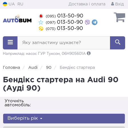
UA
RU
Доставка і оплата
Вхід
013-50-90
(095)
013-50-90
(097)
013-50-90
(073)
Яку запчастину шукаєте?
Наприклад: насос ГУР Туксон, 06H905601A
Головна
Audi
90
Бендікс стартера
Бендікс стартера на Audi 90
(Ауді 90)
Уточніть
автомобіль:
Виберіть рік