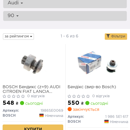
Audi
90
1 - 6 из 6
за рейтингом
Фільтри
BOSCH Бендикс (z=9) AUDI
Бендікс (вир-во Bosch)
CITROEN FIAT LANCIA
PEUGEOT VOLVO VW
0 відгуків
0 відгуків
PEUGEOT RENAULT
548
550
₴
сьогодні
₴
сьогодні
закінчується
Артикул:
1986SE0069
BOSCH
Німеччина
Артикул:
1 986 SE1 617
BOSCH
Німеччина
КУПИТИ