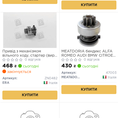
КУПИТИ
Привід з механізмом
MEATDORIA бендикс ALFA
вільного ходу, стартер (вир-
ROMEO AUDI BMW CITROEN
во ZEN)
0 відгуків
FIAT FORD JEEP LANCIA
0 відгуків
MERCEDES OPEL PEUGEOT
468
430
₴
сьогодні
₴
сьогодні
PONTIAC RENAULT
закінчується
Артикул:
47003
MEAT&DORIA
Італія
Артикул:
ZN0482
ERA
Італія
КУПИТИ
КУПИТИ