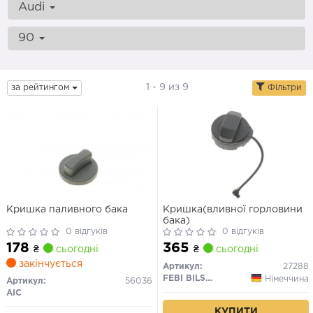
Audi
90
1 - 9 из 9
за рейтингом
Фільтри
Кришка паливного бака
Кришка(вливної горловини
бака)
0 відгуків
0 відгуків
178
365
₴
сьогодні
₴
сьогодні
закінчується
Артикул:
27288
FEBI BILSTEIN
Німеччина
Артикул:
56036
AIC
КУПИТИ