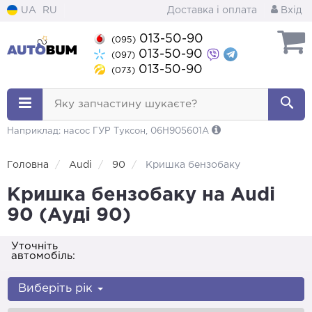
UA
RU
Доставка і оплата
Вхід
013-50-90
(095)
013-50-90
(097)
013-50-90
(073)
Яку запчастину шукаєте?
Наприклад: насос ГУР Туксон, 06H905601A
Головна
Audi
90
Кришка бензобаку
Кришка бензобаку на Audi
90 (Ауді 90)
Уточніть
автомобіль:
Виберіть рік