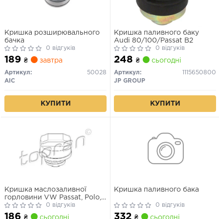
Кришка розширювального
Кришка паливного баку
бачка
Audi 80/100/Passat B2
0 відгуків
0 відгуків
189
248
₴
завтра
₴
сьогодні
Артикул:
50028
Артикул:
1115650800
AIC
JP GROUP
КУПИТИ
КУПИТИ
Кришка маслозаливної
Кришка паливного бака
горловини VW Passat, Polo,
Caddy II, Golf II-IV 83->
0 відгуків
0 відгуків
(TOPRAN)
186
332
₴
сьогодні
₴
сьогодні