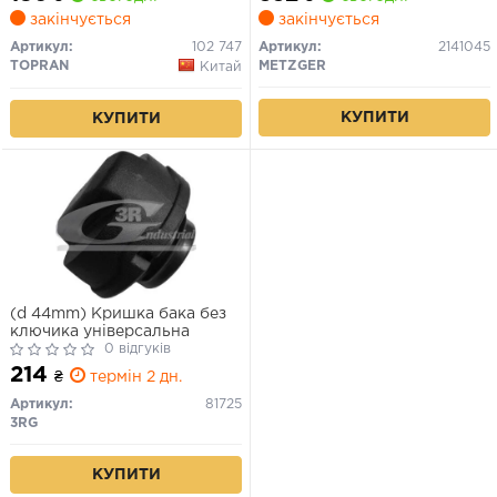
закінчується
закінчується
Артикул:
102 747
Артикул:
2141045
TOPRAN
METZGER
Китай
КУПИТИ
КУПИТИ
(d 44mm) Кришка бака без
ключика універсальна
0 відгуків
214
₴
термін 2 дн.
Артикул:
81725
3RG
КУПИТИ