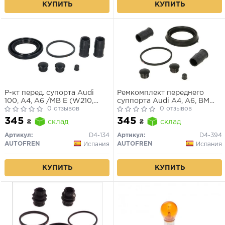
КУПИТЬ
КУПИТЬ
Р-кт перед. супорта Audi
Ремкомплект переднего
100, A4, A6 /MB E (W210,
суппорта Audi A4, A6, BMW
S210) /Opel Astra G, H, Vectra
0 отзывов
5/7, Citroen C5, Ford
0 отзывов
B, Zafira A /VW Passat (3B2-
Galaxy/Mondeo (60мм)
345
345
₴
склад
₴
склад
3B6), T4 (57mm ATE)
Артикул:
D4-134
Артикул:
D4-394
AUTOFREN
AUTOFREN
Испания
Испания
КУПИТЬ
КУПИТЬ