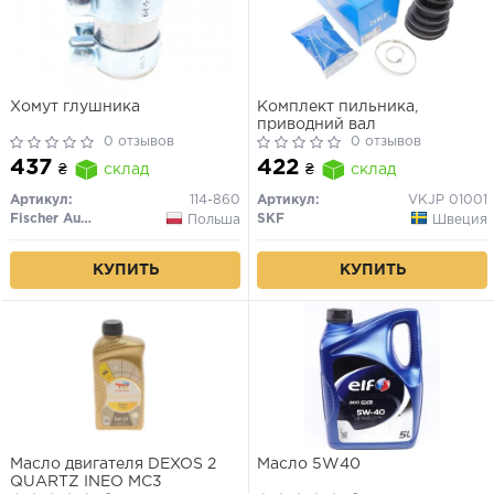
Хомут глушника
Комплект пильника,
приводний вал
0 отзывов
0 отзывов
437
422
₴
склад
₴
склад
Артикул:
114-860
Артикул:
VKJP 01001
Fischer Automotive One (FA1)
SKF
Польша
Швеция
КУПИТЬ
КУПИТЬ
Масло двигателя DEXOS 2
Масло 5W40
QUARTZ INEO MC3