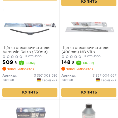
КУПИТЬ
Щётка стеклоочистителя
Щетка стеклоочистителя
Aerotwin Retro (530мм)
(400mm) MB Vito
0 отзывов
(W639)/Opel combo/VW
0 отзывов
Golf II/III 70- (Eco)
509
148
₴
склад
₴
склад
заканчивается
заканчивается
Артикул:
3 397 008 536
Артикул:
3 397 004 667
BOSCH
BOSCH
Германия
Германия
КУПИТЬ
КУПИТЬ