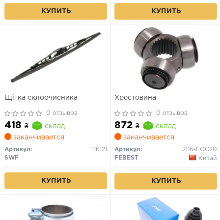
КУПИТЬ
КУПИТЬ
Щітка склоочисника
Хрестовина
0 отзывов
0 отзывов
418
872
₴
склад
₴
склад
заканчивается
заканчивается
Артикул:
116121
Артикул:
2116-FOC20
SWF
FEBEST
Китай
КУПИТЬ
КУПИТЬ