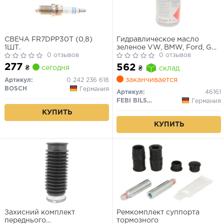
СВЕЧА FR7DPP30T (0,8)
Гидравлическое масло
1ШТ.
зеленое VW, BMW, Ford, GM,
0 отзывов
Porsche
0 отзывов
277
562
₴
сегодня
₴
склад
заканчивается
Артикул:
0 242 236 618
BOSCH
Германия
Артикул:
46161
FEBI BILSTEIN
Германия
КУПИТЬ
КУПИТЬ
Захисний комплект
Ремкомплект суппорта
переднього
тормозного