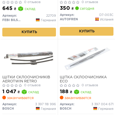
амортизатора(на одну
0 отзывов
0 отзывов
стійку) VOLVO S60-
350
645
₴
сегодня
₴
склад
80,V70,XC70
Артикул:
D7-003C
Артикул:
22709
AUTOFREN
Испания
FEBI BILSTEIN
Германия
КУПИТЬ
КУПИТЬ
ЩІТКИ СКЛООЧИСНИКІВ
ЩІТКА СКЛООЧИСНИКА
AEROTWIN RETRO
ECO
0 отзывов
0 отзывов
1 047
188
₴
склад
₴
склад
заканчивается
заканчивается
Артикул:
3 397 118 996
Артикул:
3 397 004 671
BOSCH
BOSCH
Германия
Германия