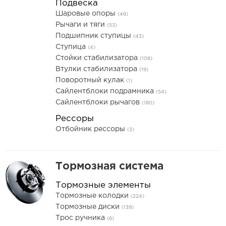
Подвеска
Шаровые опоры
(46)
Рычаги и тяги
(53)
Подшипник ступицы
(43)
Ступица
(4)
Стойки стабилизатора
(108)
Втулки стабилизатора
(19)
Поворотный кулак
(1)
Сайлентблоки подрамника
(54)
Сайлентблоки рычагов
(180)
Рессоры
Отбойник рессоры
(3)
Тормозная система
Тормозные элементы
Тормозные колодки
(224)
Тормозные диски
(139)
Трос ручника
(6)