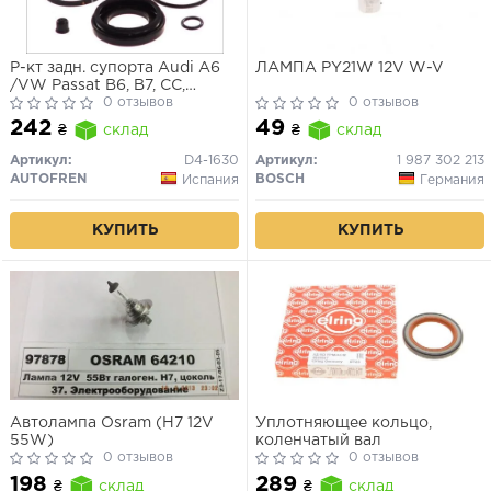
Р-кт задн. супорта Audi A6
ЛАМПА PY21W 12V W-V
/VW Passat B6, B7, CC,
Tiguan (41mm)
0 отзывов
0 отзывов
242
49
₴
склад
₴
склад
Артикул:
D4-1630
Артикул:
1 987 302 213
AUTOFREN
BOSCH
Испания
Германия
КУПИТЬ
КУПИТЬ
Автолампа Osram (H7 12V
Уплотняющее кольцо,
55W)
коленчатый вал
0 отзывов
0 отзывов
198
289
₴
склад
₴
склад