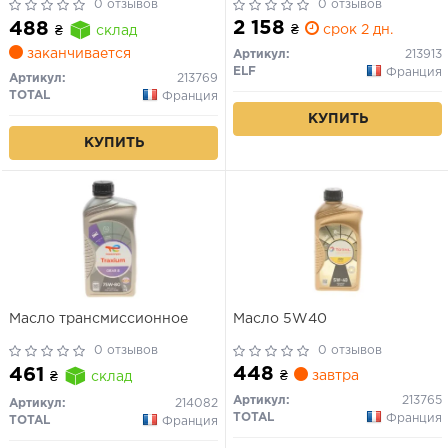
0 отзывов
0 отзывов
2 158
488
₴
срок 2 дн.
₴
склад
заканчивается
Артикул:
213913
ELF
Франция
Артикул:
213769
TOTAL
Франция
КУПИТЬ
КУПИТЬ
Масло трансмиссионное
Масло 5W40
0 отзывов
0 отзывов
448
461
₴
завтра
₴
склад
Артикул:
213765
Артикул:
214082
TOTAL
Франция
TOTAL
Франция