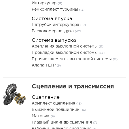
Интеркулер
(11)
Ремкомплект турбины
(12)
Система впуска
Патрубок интеркулера
(10)
Расходомер воздуха
(47)
Система выпуска
Крепления выхлопной системы
(11)
Прокладки выхлопной системы
(37)
Прочие элементы выхлопной системы
(11)
Клапан ЕГР
(6)
Сцепление и трансмиссия
Сцепление
Комплект сцепления
(13)
Выжимной подшипник
(14)
Маховик
(9)
Главный цилиндр сцепления
(7)
Рабочий цилиндр сцепления