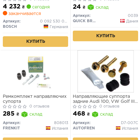
4 232
24
₴
сегодня
₴
склад
заканчивается
Артикул:
0039
QUICK BRAKE
Дания
Артикул:
0 092 S30 080
BOSCH
Германия
КУПИТЬ
КУПИТЬ
Ремкомплект направляючих
Направляющие суппорта
супорта
задние Audi 100, VW Golf III,
0 отзывов
Mercedes W202
0 отзывов
285
468
₴
склад
₴
склад
Артикул:
808013
Артикул:
D7-007C
FRENKIT
AUTOFREN
Испания
Испания