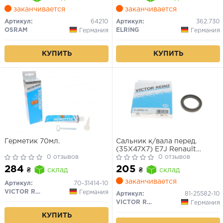
заканчивается
заканчивается
Артикул:
64210
Артикул:
362.730
OSRAM
ELRING
Германия
Германия
КУПИТЬ
КУПИТЬ
Герметик 70мл.
Сальник к/вала перед.
(35X47X7) E7J Renault
0 отзывов
Laguna 2,0 95-/Ford Mondeo
0 отзывов
07-/Volvo S40 96-
284
205
₴
склад
₴
склад
заканчивается
Артикул:
70-31414-10
VICTOR REINZ
Германия
Артикул:
81-25582-10
VICTOR REINZ
Германия
КУПИТЬ