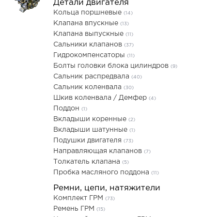
Детали двигателя
Кольца поршневые
(14)
Клапана впускные
(13)
Клапана выпускные
(11)
Сальники клапанов
(37)
Гидрокомпенсаторы
(11)
Болты головки блока цилиндров
(9)
Сальник распредвала
(40)
Сальник коленвала
(30)
Шкив коленвала / Демфер
(4)
Поддон
(1)
Вкладыши коренные
(2)
Вкладыши шатунные
(1)
Подушки двигателя
(73)
Направляющая клапанов
(7)
Толкатель клапана
(5)
Пробка масляного поддона
(11)
Ремни, цепи, натяжители
Комплект ГРМ
(73)
Ремень ГРМ
(15)