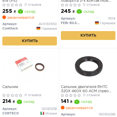
814 (PS)
поворота 3-х контактное
0 отзывов
VW-Audi (пр-во FEBI)
0 отзывов
255
245
₴
склад
₴
склад
заканчивается
Артикул:
11574
FEBI BILSTEIN
Германия
Артикул:
AVX13X950
Contitech
Германия
КУПИТЬ
КУПИТЬ
Сальник
Сальник двигателя RHTC
320X 460X 60 ACM (прво
0 отзывов
Corteco)
0 отзывов
214
141
₴
склад
₴
склад
заканчивается
Артикул:
12018321B
CORTECO
Италия
Артикул:
19016529B