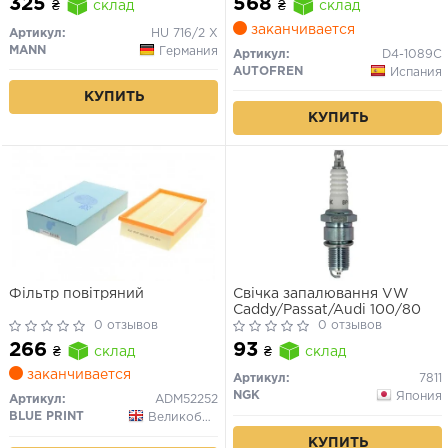
325
568
₴
склад
₴
склад
заканчивается
Артикул:
HU 716/2 X
MANN
Германия
Артикул:
D4-1089C
AUTOFREN
Испания
КУПИТЬ
КУПИТЬ
Фільтр повітряний
Свічка запалювання VW
Caddy/Passat/Audi 100/80
0 отзывов
0 отзывов
266
93
₴
склад
₴
склад
заканчивается
Артикул:
7811
NGK
Япония
Артикул:
ADM52252
BLUE PRINT
Великобритания
КУПИТЬ