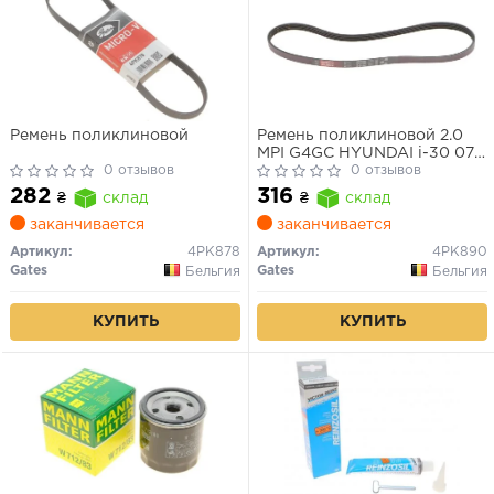
Ремень поликлиновой
Ремень поликлиновой 2.0
MPI G4GC HYUNDAI i-30 07-
0 отзывов
10,Tucson 04-07,Elantra 00-
0 отзывов
03
282
316
₴
склад
₴
склад
заканчивается
заканчивается
Артикул:
4PK878
Артикул:
4PK890
Gates
Gates
Бельгия
Бельгия
КУПИТЬ
КУПИТЬ