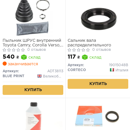
Пыльник ШРУС внутренний
Сальник вала
Toyota Camry, Corolla Verso,
распределительного
RAV4 III (24×72×101мм)
0 отзывов
0 отзывов
540
117
₴
склад
₴
склад
заканчивается
Артикул:
19015048B
CORTECO
Италия
Артикул:
ADT38113
BLUE PRINT
Великобритания
КУПИТЬ
КУПИТЬ