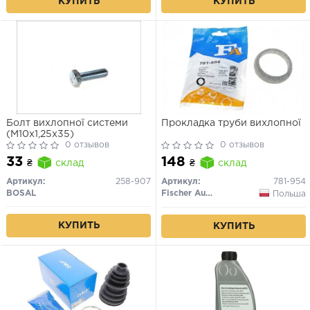
КУПИТЬ
КУПИТЬ
Болт вихлопної системи
Прокладка труби вихлопної
(M10x1,25x35)
0 отзывов
0 отзывов
33
148
₴
склад
₴
склад
Артикул:
258-907
Артикул:
781-954
BOSAL
Fischer Automotive One (FA1)
Польша
КУПИТЬ
КУПИТЬ