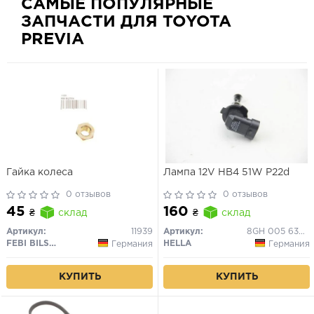
САМЫЕ ПОПУЛЯРНЫЕ
ЗАПЧАСТИ ДЛЯ TOYOTA
PREVIA
Гайка колеса
Лампа 12V HB4 51W P22d
0 отзывов
0 отзывов
45
160
₴
склад
₴
склад
Артикул:
11939
Артикул:
8GH 005 636-121
FEBI BILSTEIN
HELLA
Германия
Германия
КУПИТЬ
КУПИТЬ