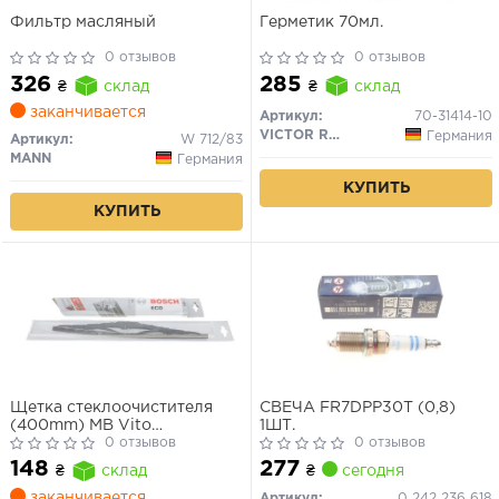
Фильтр масляный
Герметик 70мл.
0 отзывов
0 отзывов
326
285
₴
склад
₴
склад
заканчивается
Артикул:
70-31414-10
VICTOR REINZ
Германия
Артикул:
W 712/83
MANN
Германия
КУПИТЬ
КУПИТЬ
Щетка стеклоочистителя
СВЕЧА FR7DPP30T (0,8)
(400mm) MB Vito
1ШТ.
(W639)/Opel combo/VW
0 отзывов
0 отзывов
Golf II/III 70- (Eco)
277
148
₴
сегодня
₴
склад
заканчивается
Артикул:
0 242 236 618