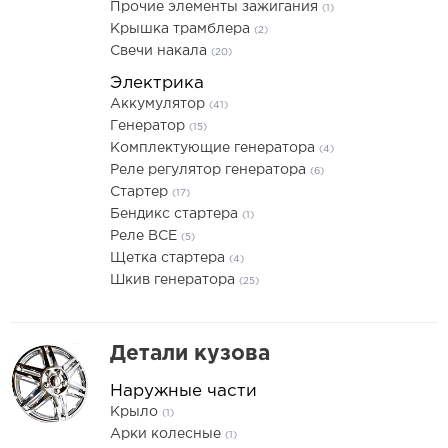
Прочие элементы зажигания
(1)
Крышка трамблера
(2)
Свечи накала
(20)
Электрика
Аккумулятор
(41)
Генератор
(15)
Комплектующие генератора
(4)
Реле регулятор генератора
(6)
Стартер
(17)
Бендикс стартера
(1)
Реле ВСЕ
(5)
Щетка стартера
(4)
Шкив генератора
(25)
Детали кузова
Наружные части
Крыло
(1)
Арки колесные
(1)