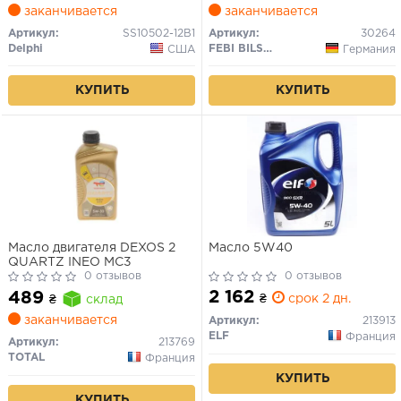
заканчивается
заканчивается
Артикул:
SS10502-12B1
Артикул:
30264
Delphi
FEBI BILSTEIN
США
Германия
КУПИТЬ
КУПИТЬ
Масло двигателя DEXOS 2
Масло 5W40
QUARTZ INEO MC3
0 отзывов
0 отзывов
2 162
489
₴
срок 2 дн.
₴
склад
заканчивается
Артикул:
213913
ELF
Франция
Артикул:
213769
TOTAL
Франция
КУПИТЬ
КУПИТЬ