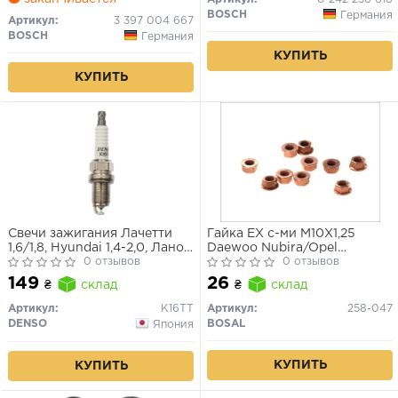
BOSCH
Германия
Артикул:
3 397 004 667
BOSCH
Германия
КУПИТЬ
КУПИТЬ
Свечи зажигания Лачетти
Гайка EX с-ми M10X1,25
1,6/1,8, Hyundai 1,4-2,0, Ланос
Daewoo Nubira/Opel
1,6, Авео 1,6 (DENSO) K16TT
0 отзывов
Antara/Suzuki/Nissan/Honda
0 отзывов
149
26
₴
склад
₴
склад
Артикул:
K16TT
Артикул:
258-047
DENSO
BOSAL
Япония
КУПИТЬ
КУПИТЬ