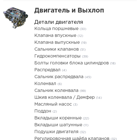
Двигатель и Выхлоп
Детали двигателя
Кольца поршневые
(30)
Клапана впускные
(12)
Клапана выпускные
(19)
Сальники клапанов
(51)
Гидрокомпенсаторы
(39)
Болты головки блока цилиндров
(18)
Распредвал
(4)
Сальник распредвала
(45)
Коленвал
(6)
Сальник коленвала
(99)
Шкив коленвала / Демфер
(14)
Масляный насос
(3)
Поддон
(2)
Вкладыши коренные
(22)
Вкладыши шатунные
(11)
Подушки двигателя
(32)
Регулировочная шайба клапанов
(32)