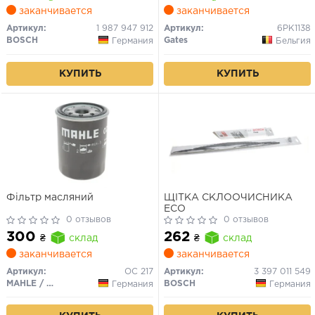
заканчивается
заканчивается
Артикул:
1 987 947 912
Артикул:
6PK1138
BOSCH
Gates
Германия
Бельгия
КУПИТЬ
КУПИТЬ
Фільтр масляний
ЩІТКА СКЛООЧИСНИКА
ECO
0 отзывов
0 отзывов
300
262
₴
склад
₴
склад
заканчивается
заканчивается
Артикул:
OC 217
Артикул:
3 397 011 549
MAHLE / KNECHT
BOSCH
Германия
Германия