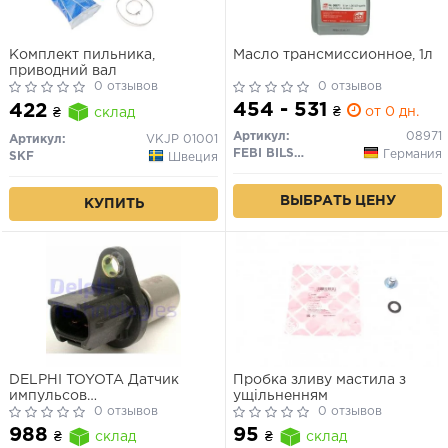
Комплект пильника,
Масло трансмиссионное, 1л
приводний вал
0 отзывов
0 отзывов
454 - 531
422
₴
от 0 дн.
₴
склад
Артикул:
08971
Артикул:
VKJP 01001
FEBI BILSTEIN
Германия
SKF
Швеция
ВЫБРАТЬ ЦЕНУ
КУПИТЬ
DELPHI TOYOTA Датчик
Пробка зливу мастила з
импульсов
ущільненням
Avensis,Corolla,Lexus RX
0 отзывов
0 отзывов
1.3/3.0 00-
988
95
₴
склад
₴
склад