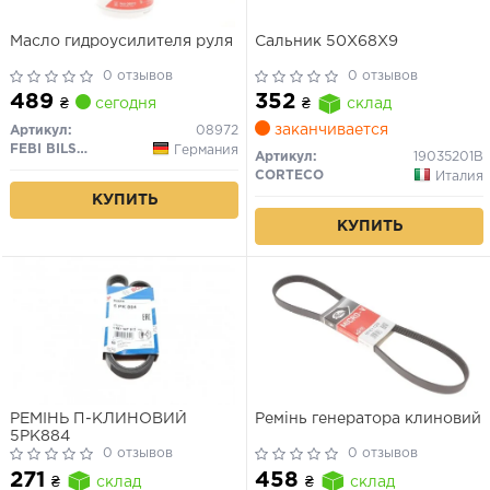
Масло гидроусилителя руля
Сальник 50X68X9
0 отзывов
0 отзывов
489
352
₴
сегодня
₴
склад
заканчивается
Артикул:
08972
FEBI BILSTEIN
Германия
Артикул:
19035201B
CORTECO
Италия
КУПИТЬ
КУПИТЬ
РЕМІНЬ П-КЛИНОВИЙ
Ремінь генератора клиновий
5PK884
0 отзывов
0 отзывов
271
458
₴
склад
₴
склад