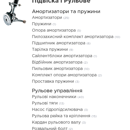
Підвіска і Рульове
Амортизатори та пружини
Амортизатори
(25)
Пружини
(1)
Опора амортизатора
(5)
Пилозахисний комплект амортизатора
(10)
Підшипник амортизатора
(6)
Тарілка пружини
(9)
Сайлентблоки амортизатора
(1)
Відбійник амортизатора
(2)
Пильовик амортизатора
(10)
Комплект опори амортизатора
(2)
Проставка пружини
(3)
Рульове управління
Рульові наконечники
(40)
Рульові тяги
(13)
Насос гідропідсилювача
(3)
Рульова рейка та кріплення
(15)
Кардан рульового валу
(3)
Розвальний болт
(2)