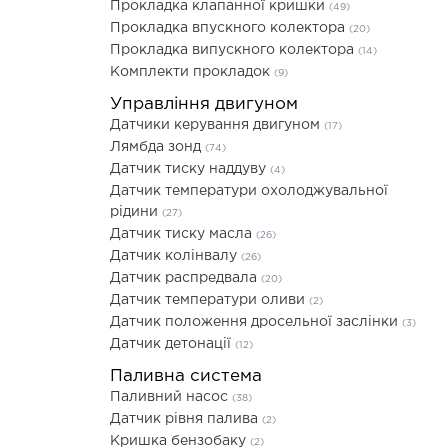
Прокладка клапанної кришки
(49)
Прокладка впускного колектора
(20)
Прокладка випускного колектора
(14)
Комплекти прокладок
(9)
Управління двигуном
Датчики керування двигуном
(17)
Лямбда зонд
(74)
Датчик тиску наддуву
(4)
Датчик температури охолоджувальної
рідини
(27)
Датчик тиску масла
(26)
Датчик колінвалу
(26)
Датчик распредвала
(20)
Датчик температури оливи
(2)
Датчик положення дросельної заслінки
(3)
Датчик детонації
(12)
Паливна система
Паливний насос
(38)
Датчик рівня палива
(2)
Кришка бензобаку
(2)