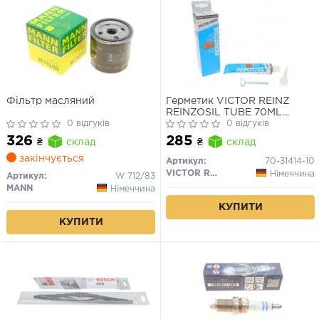
Фільтр масляний
Герметик VICTOR REINZ
REINZOSIL TUBE 70ML
0 відгуків
-50/+300 (антрацит)
0 відгуків
326
285
₴
склад
₴
склад
закінчується
Артикул:
70-31414-10
VICTOR REINZ
Німеччина
Артикул:
W 712/83
MANN
Німеччина
КУПИТИ
КУПИТИ