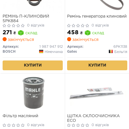
РЕМІНЬ П-КЛИНОВИЙ
Ремінь генератора клиновий
5PK884
0 відгуків
0 відгуків
271
458
₴
склад
₴
склад
закінчується
закінчується
Артикул:
1 987 947 912
Артикул:
6PK1138
BOSCH
Gates
Німеччина
Бельгія
КУПИТИ
КУПИТИ
Фільтр масляний
ЩІТКА СКЛООЧИСНИКА
ECO
0 відгуків
0 відгуків