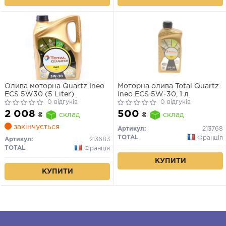
Олива моторна Quartz Ineo
Моторна олива Total Quartz
ECS 5W30 (5 Liter)
Ineo ECS 5W-30, 1 л
0 відгуків
0 відгуків
2 008
500
₴
склад
₴
склад
закінчується
Артикул:
213768
TOTAL
Франція
Артикул:
213683
TOTAL
Франція
КУПИТИ
КУПИТИ