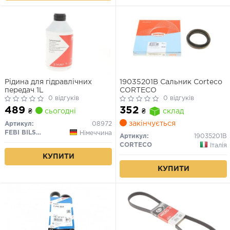
Рідина для гідравлічних
19035201B Сальник Corteco
передач 1L
CORTECO
0 відгуків
0 відгуків
489
352
₴
сьогодні
₴
склад
закінчується
Артикул:
08972
FEBI BILSTEIN
Німеччина
Артикул:
19035201B
CORTECO
Італія
КУПИТИ
КУПИТИ