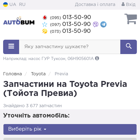
UA
RU
Доставка і оплата
Вхід
013-50-90
(095)
013-50-90
(097)
013-50-90
(073)
Яку запчастину шукаєте?
Наприклад: насос ГУР Туксон, 06H905601A
Головна
Toyota
Previa
Запчастини на Toyota Previa
(Тойота Превиа)
Знайдено 3 677 запчастин
Уточніть автомобіль:
Виберіть рік