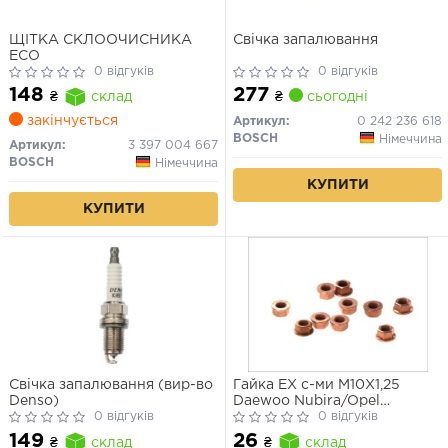
ЩІТКА СКЛООЧИСНИКА
Свічка запалювання
ECO
0 відгуків
0 відгуків
277
148
₴
сьогодні
₴
склад
закінчується
Артикул:
0 242 236 618
BOSCH
Німеччина
Артикул:
3 397 004 667
BOSCH
Німеччина
КУПИТИ
КУПИТИ
Свічка запалювання (вир-во
Гайка EX с-ми M10X1,25
Denso)
Daewoo Nubira/Opel
0 відгуків
Antara/Suzuki/Nissan/Honda
0 відгуків
149
26
₴
склад
₴
склад