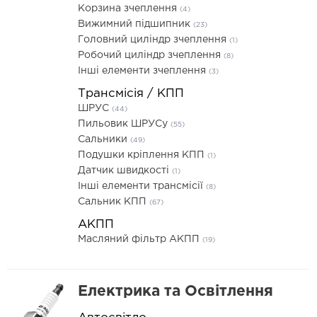
Корзина зчеплення
(4)
Вижимний підшипник
(23)
Головний циліндр зчеплення
(1)
Робочий циліндр зчеплення
(8)
Інші елементи зчеплення
(3)
Трансмісія / КПП
ШРУС
(44)
Пильовик ШРУСу
(55)
Сальники
(49)
Подушки кріплення КПП
(1)
Датчик швидкості
(1)
Інші елементи трансмісії
(8)
Сальник КПП
(67)
АКПП
Масляний фільтр АКПП
(19)
Електрика та Освітлення