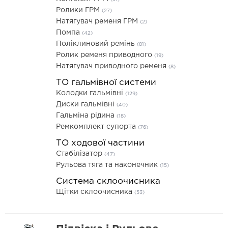
Ролики ГРМ
(27)
Натягувач ременя ГРМ
(2)
Помпа
(42)
Поліклиновий ремінь
(81)
Ролик ременя приводного
(19)
Натягувач приводного ременя
(8)
ТО гальмівної системи
Колодки гальмівні
(129)
Диски гальмівні
(40)
Гальміна рідина
(18)
Ремкомплект супорта
(76)
ТО ходової частини
Стабілізатор
(47)
Рульова тяга та наконечник
(15)
Система склоочисника
Щітки склоочисника
(53)