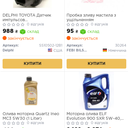
DELPHI TOYOTA Датчик
Пробка зливу мастила з
импульсов
ущільненням
Avensis,Corolla,Lexus RX
0 відгуків
0 відгуків
1.3/3.0 00-
988
95
₴
склад
₴
склад
закінчується
закінчується
Артикул:
SS10502-12B1
Артикул:
30264
Delphi
FEBI BILSTEIN
США
Німеччина
КУПИТИ
КУПИТИ
Олива моторна Quartz Ineo
Моторна олива ELF
MC3 5W30 (1 Liter)
Evolution 900 SXR 5W-40,
0 відгуків
5л.
0 відгуків