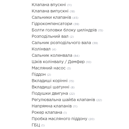
Клапана впускні
(11)
Клапана випускні
(18)
Сальники клапанів
(45)
Гідрокомпенсатори
(39)
Болти головки блоку циліндрів
(15)
Розподільний вал
(2)
Сальник розподільчого вала
(39)
Колінвал
(4)
Сальник коленвала
(84)
Шків колінвалу / Демфер
(10)
Масляний насос
(3)
Піддон
(2)
Вкладиші корінні
(15)
Вкладиші шатунні
(8)
Подушки двигуна
(22)
Регулювальна шайба клапанів
(22)
Напрямна клапанів
(11)
Рокер клапана
(1)
Пробка масляного піддону
(20)
ГБЦ
(1)