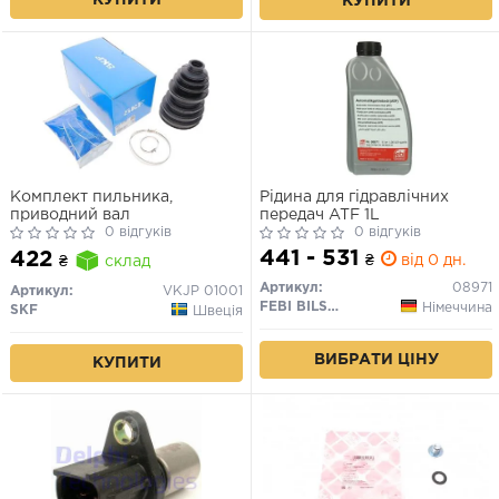
КУПИТИ
КУПИТИ
Комплект пильника,
Рідина для гідравлічних
приводний вал
передач ATF 1L
0 відгуків
0 відгуків
441 - 531
422
₴
від 0 дн.
₴
склад
Артикул:
08971
Артикул:
VKJP 01001
FEBI BILSTEIN
Німеччина
SKF
Швеція
ВИБРАТИ ЦІНУ
КУПИТИ