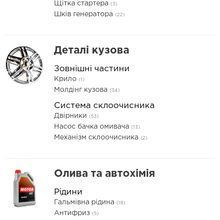
Щітка стартера
(3)
Шків генератора
(22)
Деталі кузова
Зовнішні частини
Крило
(1)
Молдінг кузова
(34)
Система склоочисника
Двірники
(53)
Насос бачка омивача
(13)
Механізм склоочисника
(2)
Олива та автохімія
Рідини
Гальмівна рідина
(18)
Антифриз
(5)