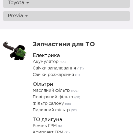
Toyota
Previa
Запчастини для ТО
Електрика
Акумулятор
(36)
Свічки запалювання
(131)
Свічки розжарення
(11)
Фільтри
Масляний фільтр
(109)
Повітряний фільтр
(68)
Фільтр салону
(68)
Паливний фільтр
(57)
ТО двигуна
Ремінь ГРМ
(6)
Комплект ГРМ
(31)