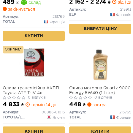
2 162 - 2 274
489
₴
від 1 дн
₴
склад
закінчується
Артикул:
213913
ELF
Франція
Артикул:
213769
TOTAL
Франція
ВИБРАТИ ЦІНУ
КУПИТИ
Оригінал
Олива трансмісійна АКПП
Олива моторна Quartz 9000
Toyota ATF T-IV 4л.
Energy 5W40 (1 Liter)
0 відгуків
0 відгуків
4 833
448
₴
термін 14 дн.
₴
завтра
Артикул:
08886-81015
Артикул:
213765
TOYOTA/LEXUS
TOTAL
Японія
Франція
КУПИТИ
КУПИТИ