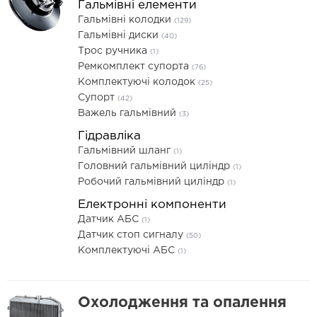
Гальмівні елементи
Гальмівні колодки
(129)
Гальмівні диски
(40)
Трос ручника
(1)
Ремкомплект супорта
(76)
Комплектуючі колодок
(25)
Супорт
(42)
Важель гальмівний
(3)
Гідравліка
Гальмівний шланг
(1)
Головний гальмівний циліндр
(1)
Робочий гальмівний циліндр
(1)
Електронні компоненти
Датчик АБС
(1)
Датчик стоп сигналу
(50)
Комплектуючі АБС
(1)
Охолодження та опалення