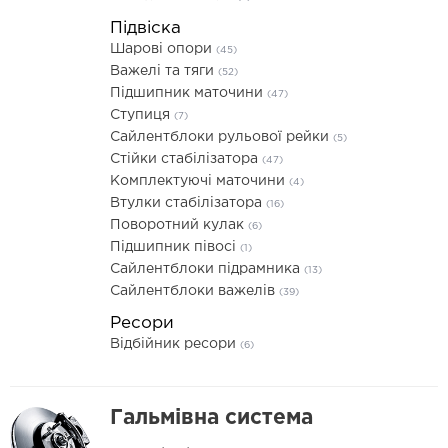
Підвіска
Шарові опори
(45)
Важелі та тяги
(52)
Підшипник маточини
(47)
Ступиця
(7)
Сайлентблоки рульової рейки
(5)
Стійки стабілізатора
(47)
Комплектуючі маточини
(4)
Втулки стабілізатора
(16)
Поворотний кулак
(6)
Підшипник півосі
(1)
Сайлентблоки підрамника
(13)
Сайлентблоки важелів
(39)
Ресори
Відбійник ресори
(6)
Гальмівна система