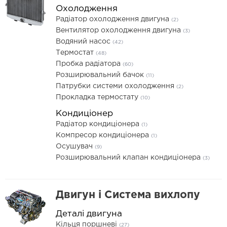
Охолодження
Радіатор охолодження двигуна
(2)
Вентилятор охолодження двигуна
(3)
Водяний насос
(42)
Термостат
(48)
Пробка радіатора
(60)
Розширювальний бачок
(11)
Патрубки системи охолодження
(2)
Прокладка термостату
(10)
Кондиціонер
Радіатор кондиціонера
(1)
Компресор кондиціонера
(1)
Осушувач
(9)
Розширювальний клапан кондиціонера
(3)
Двигун і Система вихлопу
Деталі двигуна
Кільця поршневі
(27)