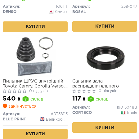
Артикул:
K16TT
Артикул:
258-047
DENSO
BOSAL
Японія
КУПИТИ
КУПИТИ
Пильник ШРУС внутрішній
Сальник вала
Toyota Camry, Corolla Verso,
распределительного
RAV4 III (24×72×101мм)
0 відгуків
0 відгуків
540
117
₴
склад
₴
склад
закінчується
Артикул:
19015048B
CORTECO
Італія
Артикул:
ADT38113
BLUE PRINT
Великобританія
КУПИТИ
КУПИТИ