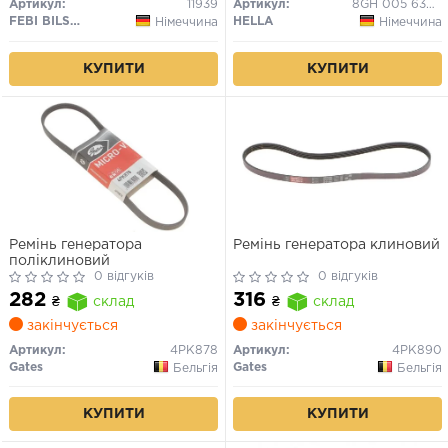
Артикул:
11939
Артикул:
8GH 005 636-121
FEBI BILSTEIN
HELLA
Німеччина
Німеччина
КУПИТИ
КУПИТИ
Ремінь генератора
Ремінь генератора клиновий
поліклиновий
0 відгуків
0 відгуків
282
316
₴
склад
₴
склад
закінчується
закінчується
Артикул:
4PK878
Артикул:
4PK890
Gates
Gates
Бельгія
Бельгія
КУПИТИ
КУПИТИ