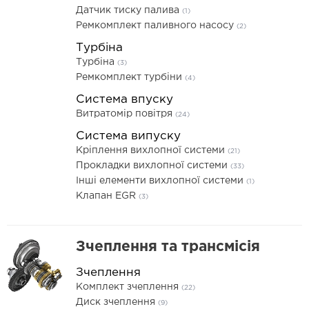
Датчик тиску палива
(1)
Ремкомплект паливного насосу
(2)
Турбіна
Турбіна
(3)
Ремкомплект турбіни
(4)
Система впуску
Витратомір повітря
(24)
Система випуску
Кріплення вихлопної системи
(21)
Прокладки вихлопної системи
(33)
Інші елементи вихлопної системи
(1)
Клапан EGR
(3)
Зчеплення та трансмісія
Зчеплення
Комплект зчеплення
(22)
Диск зчеплення
(9)