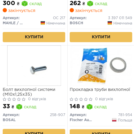
300
262
₴
склад
₴
склад
закінчується
закінчується
Артикул:
OC 217
Артикул:
3 397 011 549
MAHLE / KNECHT
BOSCH
Німеччина
Німеччина
КУПИТИ
КУПИТИ
Болт вихлопної системи
Прокладка труби вихлопної
(M10x1,25x35)
0 відгуків
0 відгуків
33
148
₴
склад
₴
склад
Артикул:
258-907
Артикул:
781-954
BOSAL
Fischer Automotive One (FA1)
Польща