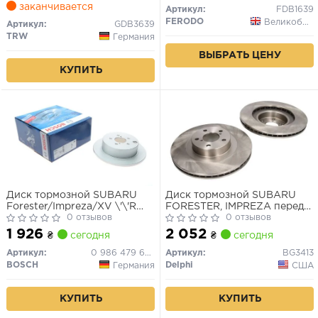
заканчивается
Артикул:
FDB1639
FERODO
Великобритания
Артикул:
GDB3639
TRW
Германия
ВЫБРАТЬ ЦЕНУ
КУПИТЬ
Диск тормозной SUBARU
Диск тормозной SUBARU
Forester/Impreza/XV \'\'R
FORESTER, IMPREZA передн.
\'\'1.6-2.5 \'\'11>>
0 отзывов
вент. (комл. 2шт) (пр-во
0 отзывов
Delphi)
1 926
2 052
₴
сегодня
₴
сегодня
Артикул:
0 986 479 634
Артикул:
BG3413
BOSCH
Delphi
Германия
США
КУПИТЬ
КУПИТЬ