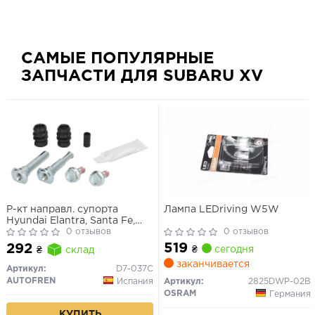
САМЫЕ ПОПУЛЯРНЫЕ
ЗАПЧАСТИ ДЛЯ SUBARU XV
Р-кт направл. супорта
Лампа LEDriving W5W
Hyundai Elantra, Santa Fe,
Sonata, Tucson /Kia Cerato,
0 отзывов
0 отзывов
Magentis /Nissan Almera,
519
292
₴
сегодня
₴
склад
Juke, Micra /Subaru Forester,
заканчивается
Legacy /Toyota Corolla 02-07
Артикул:
D7-037C
(Lucas 10mm)
AUTOFREN
Испания
Артикул:
2825DWP-02B
OSRAM
Германия
КУПИТЬ