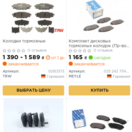
Колодки тормозные
Комплект дисковых
тормозных колодок (Пр-во
0 отзывов
MEYLE)
0 отзывов
1 390 - 1 589
1 165
₴
от 1 дн.
₴
сегодня
заканчивается
заканчивается
Артикул:
GDB3373
Артикул:
025 242 7114/W
TRW
MEYLE
Германия
Германия
ВЫБРАТЬ ЦЕНУ
КУПИТЬ