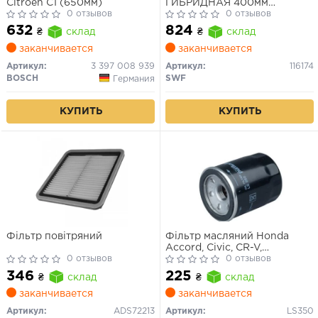
Citroën C1 (650мм)
ГИБРИДНАЯ 400мм
0 отзывов
HBLADE
0 отзывов
632
824
₴
склад
₴
склад
заканчивается
заканчивается
Артикул:
3 397 008 939
Артикул:
116174
BOSCH
SWF
Германия
КУПИТЬ
КУПИТЬ
Фільтр повітряний
Фільтр масляний Honda
Accord, Civic, CR-V,
0 отзывов
CRX/Mazda 3, 6
0 отзывов
346
225
₴
склад
₴
склад
заканчивается
заканчивается
Артикул:
ADS72213
Артикул:
LS350