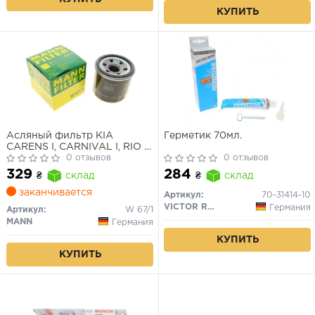
КУПИТЬ
Асляный фильтр KIA
Герметик 70мл.
CARENS I, CARNIVAL I, RIO I,
MAZDA 2, 3
0 отзывов
0 отзывов
329
284
₴
склад
₴
склад
заканчивается
Артикул:
70-31414-10
VICTOR REINZ
Германия
Артикул:
W 67/1
MANN
Германия
КУПИТЬ
КУПИТЬ