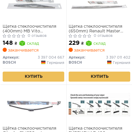
Щетка стеклоочистителя
Щетка стеклоочистителя
(400mm) MB Vito
(650mm) Renault Master
(W639)/Opel combo/VW
0 отзывов
III/Peugeot Expert/Ford
0 отзывов
Golf II/III 70- (Eco)
Transit 96- Eco
148
229
₴
склад
₴
склад
заканчивается
заканчивается
Артикул:
3 397 004 667
Артикул:
3 397 011 402
BOSCH
BOSCH
Германия
Германия
КУПИТЬ
КУПИТЬ
Щётка стеклоочистителя
Щетка стеклоочистителя