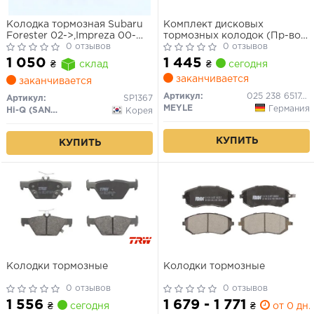
Колодка тормозная Subaru
Комплект дисковых
Forester 02->,Impreza 00-
тормозных колодок (Пр-во
>,Legacy IV 03->,Outback
0 отзывов
MEYLE)
0 отзывов
03-> перед.
1 445
1 050
₴
сегодня
₴
склад
заканчивается
заканчивается
Артикул:
025 238 6517/W
Артикул:
SP1367
MEYLE
Германия
Hi-Q (SANGSIN)
Корея
КУПИТЬ
КУПИТЬ
Колодки тормозные
Колодки тормозные
0 отзывов
0 отзывов
1 556
1 679 - 1 771
₴
сегодня
₴
от 0 дн.