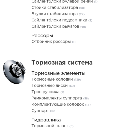
Сайлентблоки рулевой рейки
(1)
Стойки стабилизатора
(60)
Втулки стабилизатора
(22)
Сайлентблоки подрамника
(3)
Сайлентблоки рычагов
(68)
Рессоры
Отбойник рессоры
(1)
Тормозная система
Тормозные элементы
Тормозные колодки
(139)
Тормозные диски
(60)
Трос ручника
(1)
Ремкомплекты суппорта
(58)
Комплектующие колодок
(14)
Суппорт
(16)
Гидравлика
Тормозной шланг
(5)