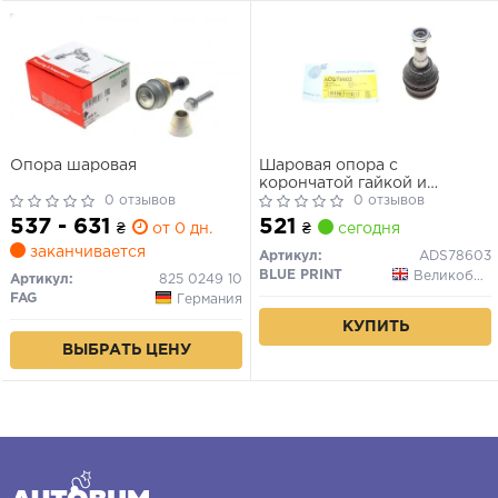
Опора шаровая
Шаровая опора с
корончатой гайкой и
0 отзывов
шплинтом (сторона
0 отзывов
установки: снизу, передний
537 - 631
521
₴
от 0 дн.
₴
сегодня
мост с обеих сторон)
заканчивается
Артикул:
ADS78603
BLUE PRINT
Великобритания
Артикул:
825 0249 10
FAG
Германия
КУПИТЬ
ВЫБРАТЬ ЦЕНУ