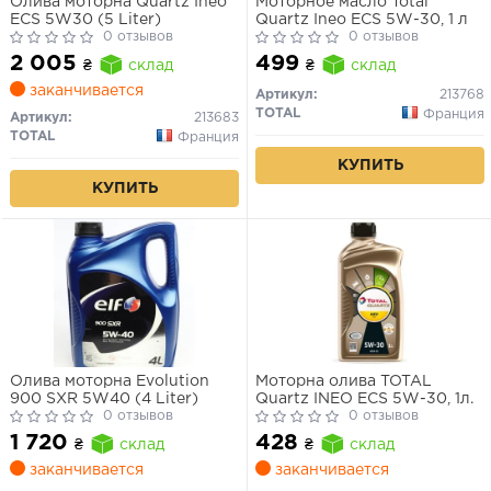
Олива моторна Quartz Ineo
Моторное масло Total
ECS 5W30 (5 Liter)
Quartz Ineo ECS 5W-30, 1 л
0 отзывов
0 отзывов
2 005
499
₴
склад
₴
склад
заканчивается
Артикул:
213768
TOTAL
Франция
Артикул:
213683
TOTAL
Франция
КУПИТЬ
КУПИТЬ
Олива моторна Evolution
Моторна олива TOTAL
900 SXR 5W40 (4 Liter)
Quartz INEO ECS 5W-30, 1л.
0 отзывов
0 отзывов
1 720
428
₴
склад
₴
склад
заканчивается
заканчивается