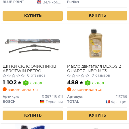
BLUE PRINT
Purflux
Великобритания
КУПИТЬ
КУПИТЬ
ЩІТКИ СКЛООЧИСНИКІВ
Масло двигателя DEXOS 2
AEROTWIN RETRO
QUARTZ INEO MC3
0 отзывов
0 отзывов
1 102
488
₴
склад
₴
склад
заканчивается
заканчивается
Артикул:
3 397 118 911
Артикул:
213769
BOSCH
TOTAL
Германия
Франция
КУПИТЬ
КУПИТЬ