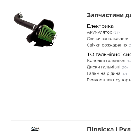
Запчастини д
Електрика
Акумулятор
(24)
Свічки запалювання
Свічки розжарення
(
ТО гальмівної си
Колодки гальмівні
(13
Диски гальмівні
(60)
Гальміна рідина
(17)
Ремкомплект супор
Підвіска і Ру