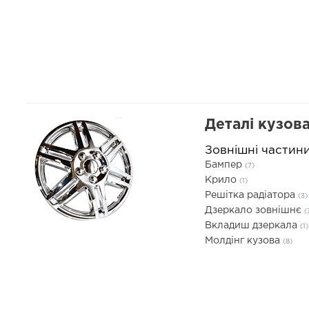
Деталі кузов
Зовнішні частин
Бампер
(7)
Крило
(1)
Решітка радіатора
(3)
Дзеркало зовнішнє
(
Вкладиш дзеркала
(1)
Молдінг кузова
(8)