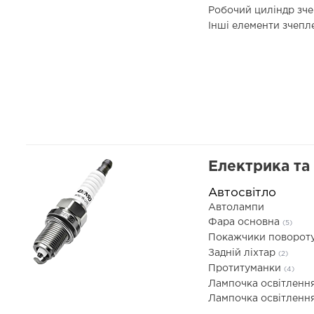
Робочий циліндр зч
Інші елементи зчеп
Електрика та
Автосвітло
Автолампи
Фара основна
(5)
Покажчики поворот
Задній ліхтар
(2)
Протитуманки
(4)
Лампочка освітленн
Лампочка освітленн