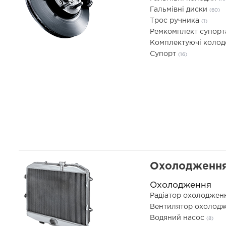
Гальмівні диски
(60)
Трос ручника
(1)
Ремкомплект супор
Комплектуючі коло
Супорт
(16)
Охолодження
Охолодження
Радіатор охолоджен
Вентилятор охолодж
Водяний насос
(8)