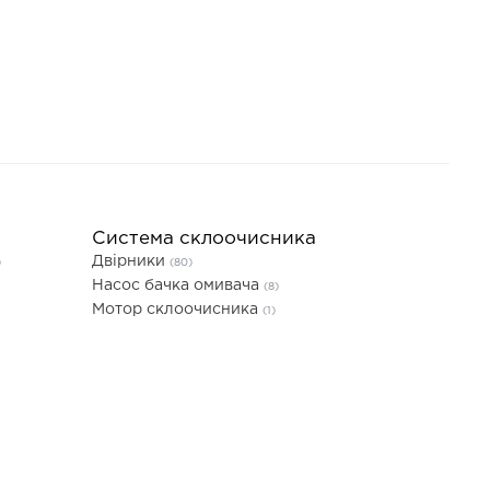
Система склоочисника
Двірники
)
(80)
Насос бачка омивача
(8)
Мотор склоочисника
(1)