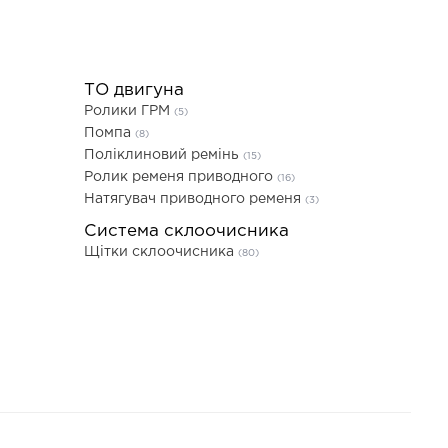
ТО двигуна
Ролики ГРМ
(5)
Помпа
(8)
Поліклиновий ремінь
(15)
Ролик ременя приводного
(16)
Натягувач приводного ременя
(3)
Система склоочисника
Щітки склоочисника
(80)