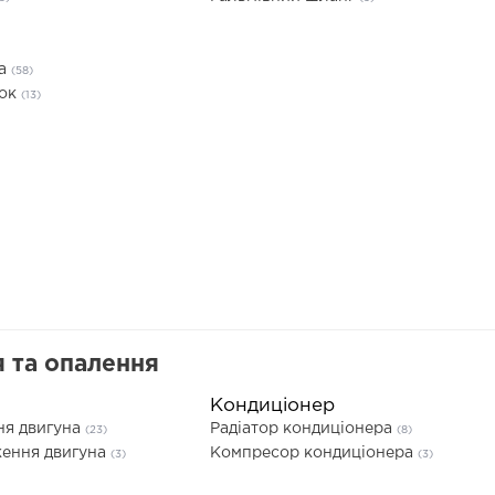
та
(58)
док
(13)
 та опалення
Кондиціонер
ня двигуна
Радіатор кондиціонера
(23)
(8)
ення двигуна
Компресор кондиціонера
(3)
(3)