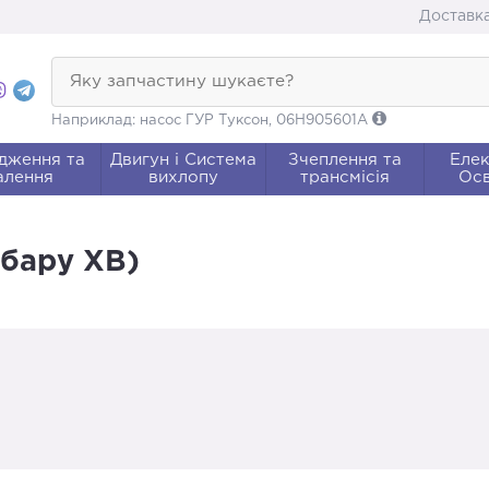
Доставка
Яку запчастину шукаєте?
Наприклад: насос ГУР Туксон, 06H905601A
дження та
Двигун і Система
Зчеплення та
Елек
алення
вихлопу
трансмісія
Осв
убару ХВ)