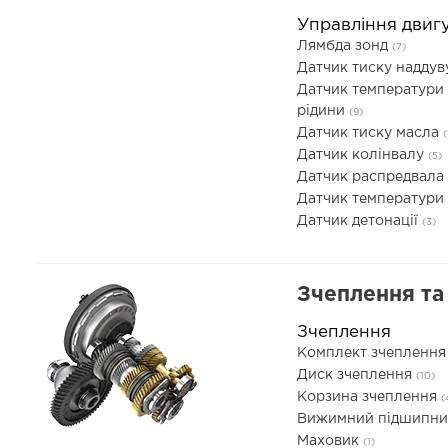
Управління двиг
Лямбда зонд
(7)
Датчик тиску надду
Датчик температури
рідини
(9)
Датчик тиску масла
(
Датчик колінвалу
(5)
Датчик распредвала
Датчик температури
Датчик детонації
(3)
Зчеплення та 
Зчеплення
Комплект зчепленн
Диск зчеплення
(10)
Корзина зчеплення
(
Вижимний підшипн
Маховик
(1)