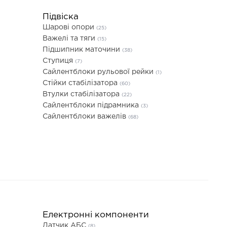
Підвіска
Шарові опори
(25)
Важелі та тяги
(15)
Підшипник маточини
(38)
Ступиця
(7)
Сайлентблоки рульової рейки
(1)
Стійки стабілізатора
(60)
Втулки стабілізатора
(22)
Сайлентблоки підрамника
(3)
Сайлентблоки важелів
(68)
Електронні компоненти
Датчик АБС
(8)