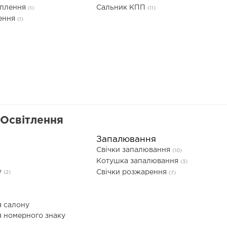
еплення
Сальник КПП
(1)
(11)
лення
(1)
 Освітлення
Запалювання
Свічки запалювання
(10)
Котушка запалювання
(3)
у
Свічки розжарення
(2)
(7)
я салону
я номерного знаку