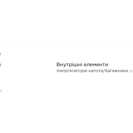
а
и
Внутрішні елементи
Амортизатори капота/багажника
(5
3)