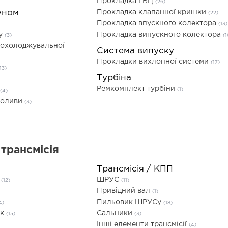
Прокладка ГБЦ
(26)
уном
Прокладка клапанної кришки
(22)
Прокладка впускного колектора
(13)
ву
Прокладка випускного колектора
(3)
(1
 охолоджувальної
Система випуску
Прокладки вихлопної системи
(17)
13)
Турбіна
Ремкомплект турбіни
(1)
(4)
 оливи
(3)
трансмісія
Трансмісія / КПП
я
ШРУС
(12)
(11)
Привідний вал
(1)
Пильовик ШРУСу
4)
(18)
ик
Сальники
(15)
(3)
Інші елементи трансмісії
(4)