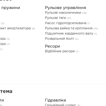
а пружини
Рульове управління
Рульові наконечники
(26)
Рульові тяги
(21)
а
Насос гідропідсилювача
(2)
(1)
ект амортизатора
Рульова рейка та кріплення
(6)
(10)
Підшипник карданного валу
(1)
тора
Розвальний болт
(3)
(2)
тора
(7)
Ресори
(1)
Відбійник ресори
(1)
стема
ти
Гідравліка
Гальмівний шланг
9)
(5)