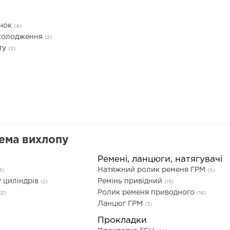
ачок
(4)
охолодження
(2)
ту
(3)
тема вихлопу
Ремені, ланцюги, натягувачі
Натяжний ролик ременя ГРМ
3)
(5)
 циліндрів
Ремінь привідний
(2)
(15)
Ролик ременя приводного
12)
(16)
Ланцюг ГРМ
(3)
Прокладки