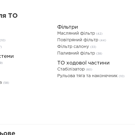
ля ТО
Фільтри
Масляний фільтр
(42)
Повітряний фільтр
(10)
(44)
Фільтр салону
7)
(33)
Паливний фільтр
(38)
стеми
ТО ходової частини
9)
Стабілізатор
(60)
Рульова тяга та наконечник
(10)
та
(58)
льове