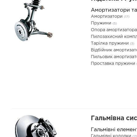
Амортизатори т
Амортизатори
(17)
Пружини
(5)
Опора амортизатор
Пилозахисний компл
Тарілка пружини
(3)
Відбійник амортиза
Пильовик амортиза
Проставка пружини
Гальмівна си
Гальмівні елемен
Гальмівні колодки
(13