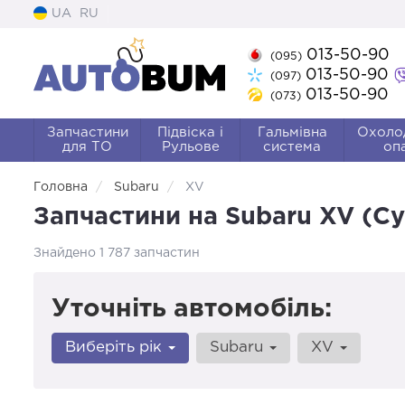
UA
RU
013-50-90
(095)
013-50-90
(097)
013-50-90
(073)
Запчастини
Підвіска і
Гальмівна
Охоло
для ТО
Рульове
система
оп
Головна
Subaru
XV
Запчастини на Subaru XV (С
Знайдено 1 787 запчастин
Уточніть автомобіль:
Виберіть рік
Subaru
XV