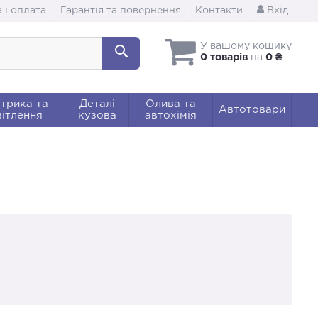
 і оплата
Гарантія та повернення
Контакти
Вхід
У вашому кошику
0 товарів
на
0 ₴
трика та
Деталі
Олива та
Автотовари
ітлення
кузова
автохімія