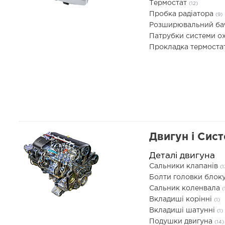
Термостат
(12)
Пробка радіатора
(9)
Розширювальний б
Патрубки системи 
Прокладка термоста
Двигун і Сис
Деталі двигуна
Сальники клапанів
(1
Болти головки блоку
Сальник коленвала
(
Вкладиші корінні
(1)
Вкладиші шатунні
(1)
Подушки двигуна
(14)