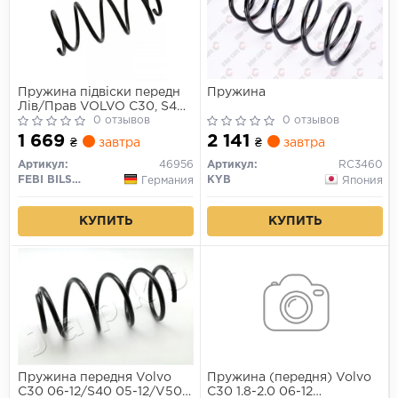
Пружина підвіски передн
Пружина
Лів/Прав VOLVO C30, S40
II, V50 1.6-2.0ALK 04.04-
0 отзывов
0 отзывов
12.12
1 669
2 141
₴
завтра
₴
завтра
Артикул:
46956
Артикул:
RC3460
FEBI BILSTEIN
KYB
Германия
Япония
КУПИТЬ
КУПИТЬ
Пружина передня Volvo
Пружина (передня) Volvo
C30 06-12/S40 05-12/V50
C30 1.8-2.0 06-12