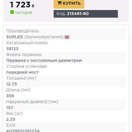
1 723
КУПИТЬ
₴
сегодня
Код:
215461-60
Производитель
SUPLEX
(Великобритания)
Каталожный номер
38123
Форма пружины
Пружина с постоянным диаметром
Сторона установки
передний мост
Толщина [мм]
12.75
Длина [мм]
358
Наружный диаметр [мм]
157
Вес [кг]
2.35
EAN
4039551381234