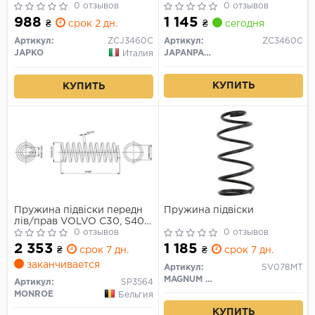
05-12
0 отзывов
(хетчб)/S40/V50 1.6-2.0
0 отзывов
06-12 (седан/унив)(без
988
1 145
₴
срок 2 дн.
₴
сегодня
спорт.х.ч)
Артикул:
ZCJ3460C
Артикул:
ZC3460C
JAPKO
JAPANPARTS
Италия
КУПИТЬ
КУПИТЬ
Пружина підвіски передн
Пружина підвіски
лів/прав VOLVO C30, S40
II, V50 1.6-2.0D 04.04-12.12
0 отзывов
0 отзывов
2 353
1 185
₴
срок 7 дн.
₴
срок 7 дн.
заканчивается
Артикул:
SV078MT
MAGNUM TECHNOLOGY
Артикул:
SP3564
MONROE
Бельгия
КУПИТЬ