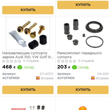
КУПИТЬ
КУПИТЬ
Направляющие суппорта
Ремкомплект переднього
задние Audi 100, VW Golf III,
супорта
Mercedes W202
0 отзывов
0 отзывов
468
203
₴
склад
₴
склад
Артикул:
D7-007C
Артикул:
D4-025
AUTOFREN
AUTOFREN
Испания
Испания
КУПИТЬ
КУПИТЬ