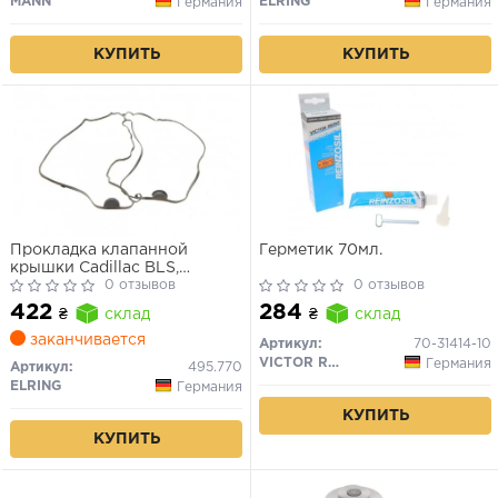
MANN
ELRING
Германия
Германия
КУПИТЬ
КУПИТЬ
Прокладка клапанной
Герметик 70мл.
крышки Cadillac BLS,
Chevrolet Captiva, Opel
0 отзывов
0 отзывов
Vectra 1.8–2.4
422
284
₴
склад
₴
склад
заканчивается
Артикул:
70-31414-10
VICTOR REINZ
Германия
Артикул:
495.770
ELRING
Германия
КУПИТЬ
КУПИТЬ