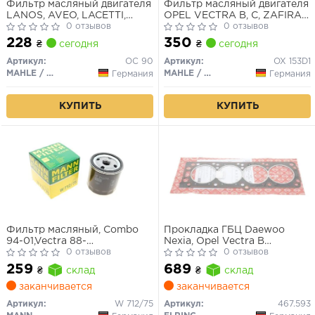
Фильтр масляный двигателя
Фильтр масляный двигателя
LANOS, AVEO, LACETTI,
OPEL VECTRA B, C, ZAFIRA
NUBIRA, NEXIA (пр-во
0 отзывов
A 2.0-2.2 DTI 96-05 (пр-во
0 отзывов
KNECHT-MAHLE)
KNECHT-MAHLE)
228
350
₴
сегодня
₴
сегодня
Артикул:
OC 90
Артикул:
OX 153D1
MAHLE / KNECHT
MAHLE / KNECHT
Германия
Германия
КУПИТЬ
КУПИТЬ
Фильтр масляный, Combo
Прокладка ГБЦ Daewoo
94-01,Vectra 88-
Nexia, Opel Vectra B
95/Aveo,Tacuma 05-, Captiva
0 отзывов
X20XEV/X22XE
0 отзывов
06-,Espero 91-99
259
689
₴
склад
₴
склад
заканчивается
заканчивается
Артикул:
W 712/75
Артикул:
467.593