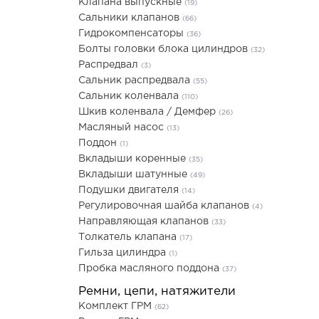
Клапана выпускные
(19)
Сальники клапанов
(66)
Гидрокомпенсаторы
(36)
Болты головки блока цилиндров
(32)
Распредвал
(3)
Сальник распредвала
(55)
Сальник коленвала
(110)
Шкив коленвала / Демфер
(26)
Масляный насос
(13)
Поддон
(1)
Вкладыши коренные
(35)
Вкладыши шатунные
(49)
Подушки двигателя
(14)
Регулировочная шайба клапанов
(4)
Направляющая клапанов
(33)
Толкатель клапана
(17)
Гильза цилиндра
(1)
Пробка масляного поддона
(37)
Ремни, цепи, натяжители
Комплект ГРМ
(62)