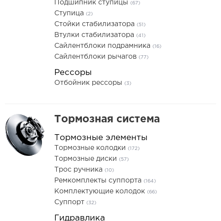
Подшипник ступицы
(67)
Ступица
(2)
Стойки стабилизатора
(51)
Втулки стабилизатора
(41)
Сайлентблоки подрамника
(16)
Сайлентблоки рычагов
(77)
Рессоры
Отбойник рессоры
(3)
Тормозная система
Тормозные элементы
Тормозные колодки
(172)
Тормозные диски
(57)
Трос ручника
(10)
Ремкомплекты суппорта
(164)
Комплектующие колодок
(66)
Суппорт
(32)
Гидравлика