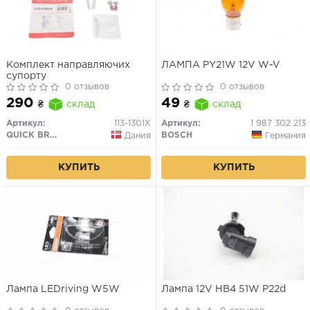
Комплект направляючих
ЛАМПА PY21W 12V W-V
супорту
0 отзывов
0 отзывов
290
49
₴
склад
₴
склад
Артикул:
113-1301X
Артикул:
1 987 302 213
QUICK BRAKE
BOSCH
Дания
Германия
КУПИТЬ
КУПИТЬ
Лампа LEDriving W5W
Лампа 12V HB4 51W P22d