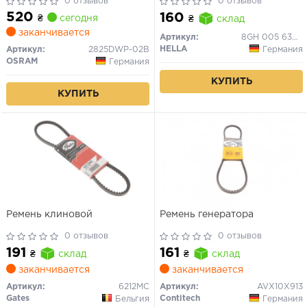
0 отзывов
0 отзывов
520
160
₴
сегодня
₴
склад
заканчивается
Артикул:
8GH 005 636-121
HELLA
Германия
Артикул:
2825DWP-02B
OSRAM
Германия
КУПИТЬ
КУПИТЬ
Ремень клиновой
Ремень генератора
0 отзывов
0 отзывов
191
161
₴
склад
₴
склад
заканчивается
заканчивается
Артикул:
6212MC
Артикул:
AVX10X913
Gates
Contitech
Бельгия
Германия