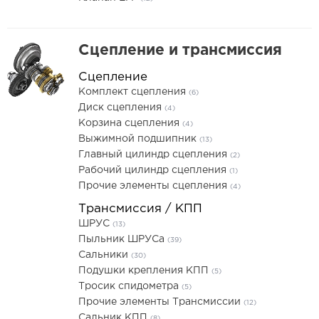
Сцепление и трансмиссия
Сцепление
Комплект сцепления
(6)
Диск сцепления
(4)
Корзина сцепления
(4)
Выжимной подшипник
(13)
Главный цилиндр сцепления
(2)
Рабочий цилиндр сцепления
(1)
Прочие элементы сцепления
(4)
Трансмиссия / КПП
ШРУС
(13)
Пыльник ШРУСа
(39)
Сальники
(30)
Подушки крепления КПП
(5)
Тросик спидометра
(5)
Прочие элементы Трансмиссии
(12)
Сальник КПП
(8)