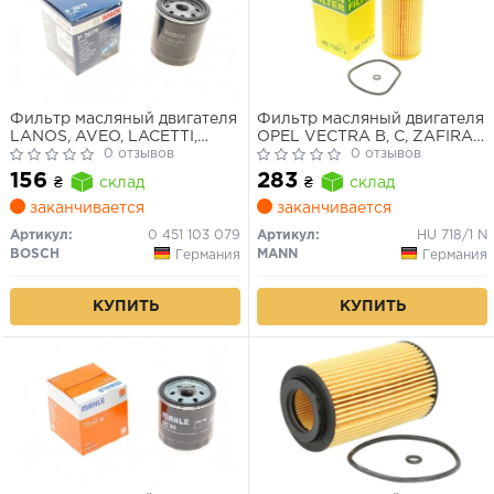
Фильтр масляный двигателя
Фильтр масляный двигателя
LANOS, AVEO, LACETTI,
OPEL VECTRA B, C, ZAFIRA
NUBIRA, NEXIA (пр-во
0 отзывов
A 2.0-2.2 DTI 96-05 (пр-во
0 отзывов
Bosch)
MANN)
156
283
₴
склад
₴
склад
заканчивается
заканчивается
Артикул:
0 451 103 079
Артикул:
HU 718/1 N
BOSCH
MANN
Германия
Германия
КУПИТЬ
КУПИТЬ