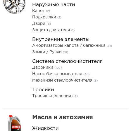
Наружные части
Капот
(2)
Подкрылки
(2)
Двери
(4)
Защита двигателя
(1)
Внутренние элементы
Амортизаторы капота / багажника
(31)
Замки / Ручки
(31)
Система стеклоочистителя
Дворники
(107)
Насос бачка омывателя
(48)
Механизм стеклоочистителя
(3)
Тросики
Тросик сцепления
(14)
Масла и автохимия
Жидкости