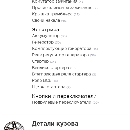
Комутатор зажигания
(4)
Прочие элементы зажигания
(7)
Крышка трамблера
(22)
Свечи накала
(60)
Электрика
Аккумулятор
(80)
Генератор
(30)
Комплектующие генератора
(15)
Реле регулятор генератора
(58)
Стартер
(34)
Бендикс стартера
(15)
Втягивающее реле стартера
(2)
Реле ВСЕ
(18)
Щетка стартера
(9)
Кнопки и переключатели
Подрулевые переключатели
(20)
Детали кузова