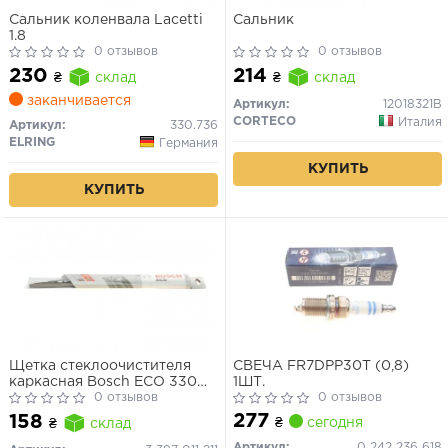
Сальник коленвала Lacetti
Сальник
1.8
0 отзывов
0 отзывов
230
214
₴
склад
₴
склад
заканчивается
Артикул:
12018321B
CORTECO
Италия
Артикул:
330.736
ELRING
Германия
КУПИТЬ
КУПИТЬ
Щетка стеклоочистителя
СВЕЧА FR7DPP30T (0,8)
каркасная Bosch ECO 330
1ШТ.
мм (13")
0 отзывов
0 отзывов
277
158
₴
сегодня
₴
склад
Артикул:
0 242 236 618