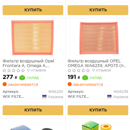
КУПИТЬ
КУПИТЬ
Фильтр воздушный Opel
Фильтр воздушный OPEL
Frontera A, Omega A,
OMEGA WA6239, AP073 (пр-
Senator B/Vauxhall Carlton,
0 отзывов
во WIX-Filtron UA)
0 отзывов
Frontera A, Senator B
277
191
₴
склад
₴
склад
(WA6220) WIX
заканчивается
заканчивается
Артикул:
WA6220
Артикул:
WA6239
WIX FILTERS
WIX FILTERS
Украина
Украина
КУПИТЬ
КУПИТЬ