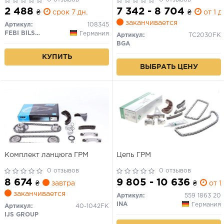
1.1-1.7 CRDi
2 488
7 342 - 8 704
₴
срок 7 дн.
₴
от 1 д
заканчивается
Артикул:
108345
FEBI BILSTEIN
Германия
Артикул:
TC2030FK
BGA
КУПИТЬ
ВЫБРАТЬ ЦЕНУ
Комплект ланцюга ГРМ
Цепь ГРМ
0 отзывов
0 отзывов
8 674
9 805 - 10 636
₴
завтра
₴
от 1 
заканчивается
Артикул:
559 1863 20
INA
Германия
Артикул:
40-1042FK
IJS GROUP