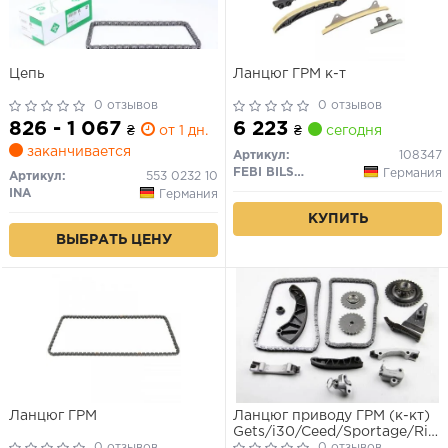
Цепь
Ланцюг ГРМ к-т
0 отзывов
0 отзывов
826 - 1 067
6 223
₴
от 1 дн.
₴
сегодня
заканчивается
Артикул:
108347
FEBI BILSTEIN
Германия
Артикул:
553 0232 10
INA
Германия
КУПИТЬ
ВЫБРАТЬ ЦЕНУ
Ланцюг ГРМ
Ланцюг приводу ГРМ (к-кт)
Gets/i30/Ceed/Sportage/Rio
0 отзывов
0 отзывов