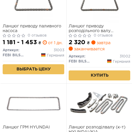
Ланцюг приводу паливного
Ланцюг приводу
насоса
розподільного валу
0 отзывов
HYUNDAI (вир-во Febi)
0 отзывов
1 181 - 1 453
2 320
₴
от 1 дн.
₴
завтра
заканчивается
Артикул:
31003
FEBI BILSTEIN
Германия
Артикул:
31002
FEBI BILSTEIN
Германия
ВЫБРАТЬ ЦЕНУ
КУПИТЬ
Ланцюг ГРМ HYUNDAI
Ланцюг розподілвалу (к-т)
HYUNDAI/KIA