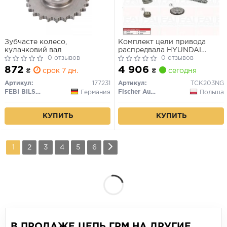
Зубчасте колесо,
Комплект цели привода
кулачковий вал
распредвала HYUNDAI
0 отзывов
ELANTRA (FD) 1.6
0 отзывов
872
4 906
₴
срок 7 дн.
₴
сегодня
Артикул:
177231
Артикул:
TCK203NG
FEBI BILSTEIN
Fischer Automotive One (FA1)
Германия
Польша
КУПИТЬ
КУПИТЬ
1
2
3
4
5
6
В ПРОДАЖЕ ЦЕПЬ ГРМ НА ДРУГИЕ