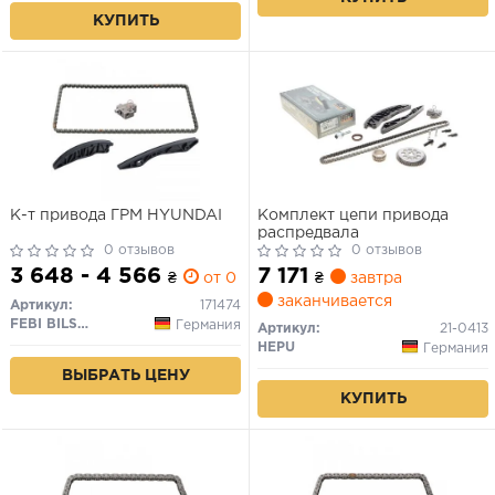
КУПИТЬ
К-т привода ГРМ HYUNDAI
Комплект цепи привода
распредвала
0 отзывов
0 отзывов
3 648 - 4 566
7 171
₴
от 0 дн.
₴
завтра
заканчивается
Артикул:
171474
FEBI BILSTEIN
Германия
Артикул:
21-0413
HEPU
Германия
ВЫБРАТЬ ЦЕНУ
КУПИТЬ