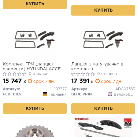
КУПИТЬ
КУПИТЬ
Комплект ГРМ (ланцюг +
Ланцюг з натягувачем в
елементи) HYUNDAI ACCENT
комплекті
III, ELANTRA IV, GETZ, I10 I,
0 отзывов
0 отзывов
I30, I40 I, MATRIX KIA CEED,
15 747
17 391
₴
срок 7 дн.
₴
срок 7 дн.
CERATO I, OPTIMA, PICANTO
I, RIO II 1.1D-1.7D 07.04-05.19
Артикул:
107377
Артикул:
ADG07383
FEBI BILSTEIN
BLUE PRINT
Германия
Великобритания
КУПИТЬ
КУПИТЬ