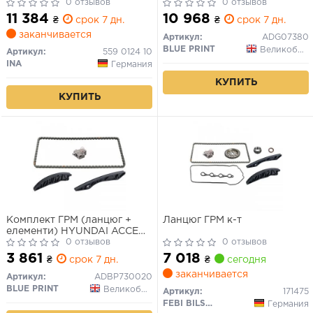
0 отзывов
0 отзывов
11 384
10 968
₴
срок 7 дн.
₴
срок 7 дн.
заканчивается
Артикул:
ADG07380
BLUE PRINT
Великобритания
Артикул:
559 0124 10
INA
Германия
КУПИТЬ
КУПИТЬ
Комплект ГРМ (ланцюг +
Ланцюг ГРМ к-т
елементи) HYUNDAI ACCENT
IV, CRETA, ELANTRA V,
0 отзывов
0 отзывов
ELANTRA VI, I20 I, I30, IX20,
3 861
7 018
₴
срок 7 дн.
₴
сегодня
SOLARIS, TUCSON KIA
заканчивается
CARENS III, CEED, CERATO I,
Артикул:
ADBP730020
CERATO II, CERATO KOUP II
BLUE PRINT
Великобритания
Артикул:
171475
1.4-1.6LPG 05.06-
FEBI BILSTEIN
Германия