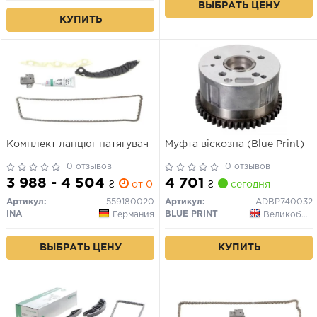
ВЫБРАТЬ ЦЕНУ
КУПИТЬ
Комплект ланцюг натягувач
Муфта віскозна (Blue Print)
0 отзывов
0 отзывов
3 988 - 4 504
4 701
₴
от 0 дн.
₴
сегодня
Артикул:
559180020
Артикул:
ADBP740032
INA
BLUE PRINT
Германия
Великобритания
ВЫБРАТЬ ЦЕНУ
КУПИТЬ