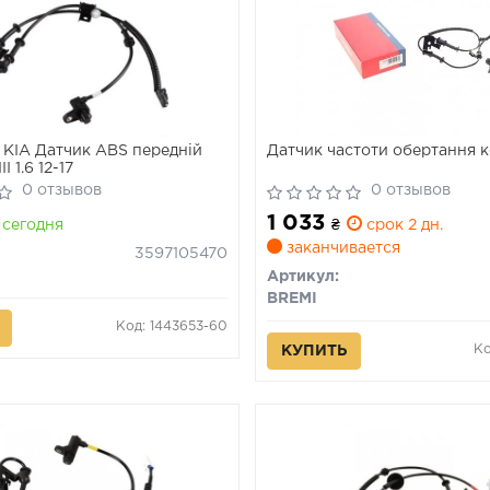
KIA Датчик ABS передній
Датчик частоти обертання 
I 1.6 12-17
0 отзывов
0 отзывов
1 033
сегодня
₴
срок 2 дн.
заканчивается
3597105470
Артикул:
BREMI
Код: 1443653-60
Ко
КУПИТЬ