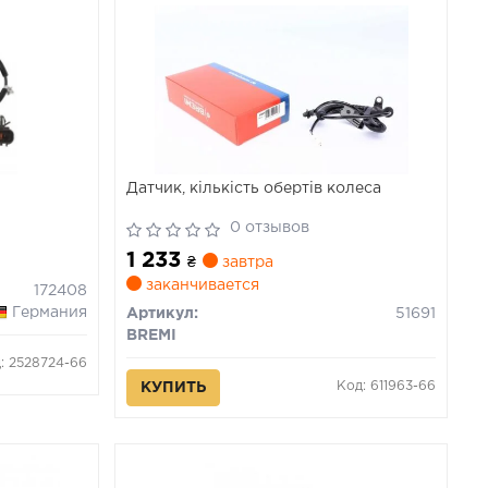
Датчик, кількість обертів колеса
0 отзывов
1 233
₴
завтра
заканчивается
172408
Германия
Артикул:
51691
BREMI
: 2528724-66
Код: 611963-66
КУПИТЬ