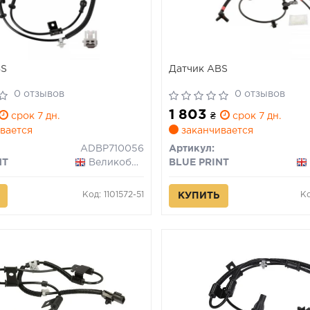
BS
Датчик ABS
0 отзывов
0 отзывов
1 803
срок 7 дн.
₴
срок 7 дн.
вается
заканчивается
ADBP710056
Артикул:
NT
Великобритания
BLUE PRINT
Код: 1101572-51
Ко
КУПИТЬ