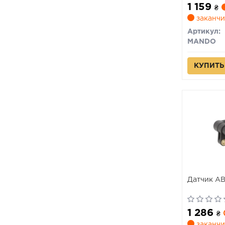
1 159
₴
заканчи
Артикул:
MANDO
КУПИТЬ
Датчик A
1 286
₴
заканчи