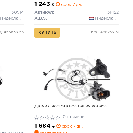
1 243
₴
срок 7 дн.
30914
Артикул:
31422
Нидерланды
A.B.S.
Нидерланды
д: 466838-65
Код: 468256-51
КУПИТЬ
Датчик, частота вращения колеса
0 отзывов
1 684
₴
срок 7 дн.
заканчивается