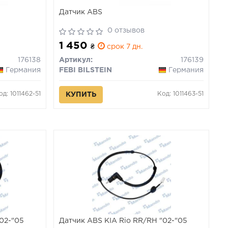
Датчик ABS
0 отзывов
1 450
₴
срок 7 дн.
176138
Артикул:
176139
Германия
FEBI BILSTEIN
Германия
од: 1011462-51
Код: 1011463-51
КУПИТЬ
"02-"05
Датчик ABS KIA Rio RR/RH "02-"05