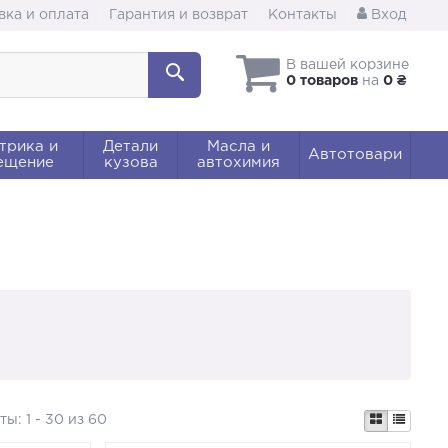
вка и оплата
Гарантия и возврат
Контакты
Вход
В вашей корзине
0 товаров
на
0 ₴
трика и
Детали
Масла и
Автотовари
ещение
кузова
автохимия
аты:
1 - 30 из 60