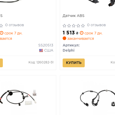
BS
Датчик ABS
0 отзывов
0 отзывов
1 513
срок 7 дн.
₴
срок 7 дн.
вается
заканчивается
SS20513
Артикул:
США
Delphi
Код: 1260282-51
Ко
КУПИТЬ