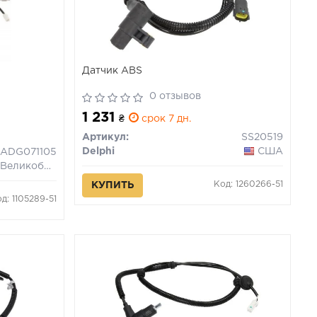
Датчик ABS
0 отзывов
1 231
₴
срок 7 дн.
Артикул:
SS20519
Delphi
США
ADG071105
Великобритания
Код: 1260266-51
КУПИТЬ
д: 1105289-51