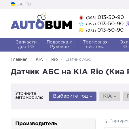
UA
RU
013-50-90
(095)
013-50-90
(097)
013-50-90
(073)
Запчасти
Подвеска и
Тормозная
Охл
для ТО
Рулевое
система
От
Главная
KIA
Rio
Датчик АБС
Датчик АБС на KIA Rio (Киа 
Уточните
Выберите год
KIA
автомобиль:
Сортиров
Производитель