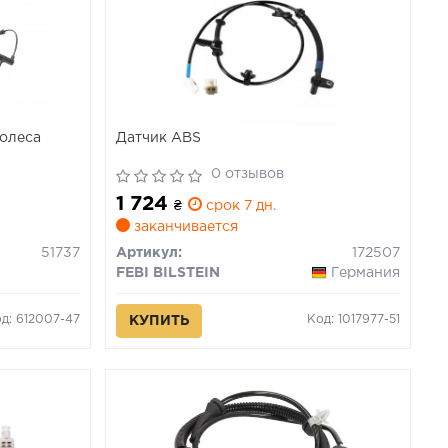
колеса
Датчик ABS
0 отзывов
1 724
₴
срок 7 дн.
заканчивается
51737
Артикул:
172507
FEBI BILSTEIN
Германия
д: 612007-47
Код: 1017977-51
КУПИТЬ