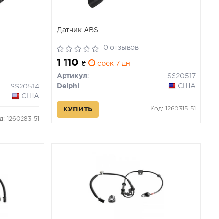
Датчик ABS
0 отзывов
1 110
₴
срок 7 дн.
Артикул:
SS20517
Delphi
США
SS20514
США
Код: 1260315-51
КУПИТЬ
д: 1260283-51