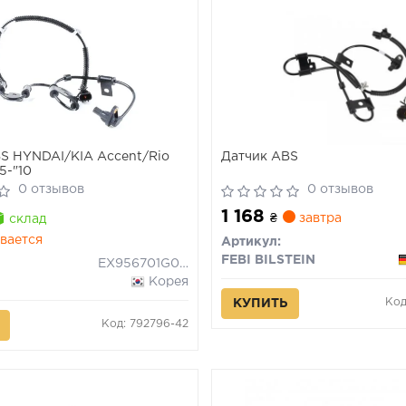
S HYNDAI/KIA Accent/Rio
Датчик ABS
5-"10
0 отзывов
0 отзывов
1 168
₴
завтра
склад
вается
Артикул:
FEBI BILSTEIN
EX956701G000
Корея
Код
КУПИТЬ
Код: 792796-42