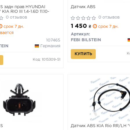
S задн прав HYUNDAI
Датчик ABS
IA RIO III 1.4-1.6D 11.10-
0 отзывов
0 отзывов
1 450
срок 7 дн.
₴
срок 7 дн.
вается
Артикул:
FEBI BILSTEIN
107465
TEIN
Германия
К
КУПИТЬ
Код: 1015309-51
BS
Датчик ABS KIA Rio RR/LH 