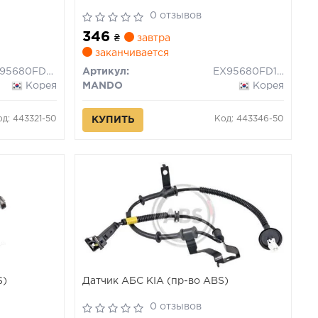
0 отзывов
346
₴
завтра
заканчивается
EX95680FD000
Артикул:
EX95680FD100
Корея
MANDO
Корея
од: 443321-50
Код: 443346-50
КУПИТЬ
S)
Датчик АБС KIA (пр-во ABS)
0 отзывов