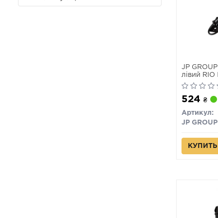
JP GROUP 
лівий RIO II
524
₴
Артикул:
JP GROUP
КУПИТЬ