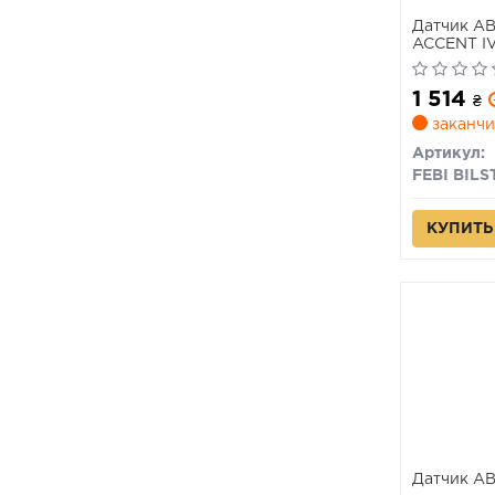
Датчик AB
ACCENT IV K
1 514
₴
заканчи
Артикул:
FEBI BILS
КУПИТЬ
Датчик A