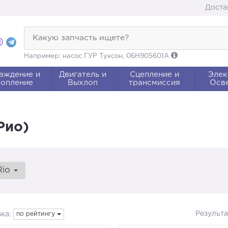
Доста
Какую запчасть ищете?
Например: насос ГУР Туксон, 06H905601A
аждение и
Двигатель и
Сцепление и
Элек
опление
Выхлоп
трансмиссия
Осв
Рио)
Rio
Результ
ка:
по рейтингу