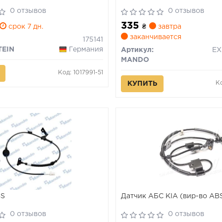
0 отзывов
0 отзывов
335
срок 7 дн.
₴
завтра
заканчивается
175141
TEIN
Германия
Артикул:
MANDO
Код: 1017991-51
К
КУПИТЬ
BS
Датчик АБС KIA (вир-во AB
0 отзывов
0 отзывов