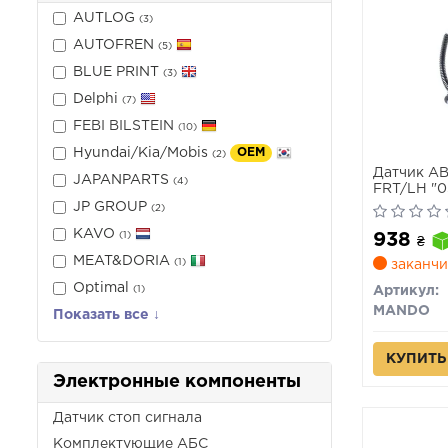
AUTLOG
(3)
AUTOFREN
(5)
BLUE PRINT
(3)
Delphi
(7)
FEBI BILSTEIN
(10)
Hyundai/Kia/Mobis
OEM
(2)
Датчик AB
JAPANPARTS
(4)
FRT/LH "0
JP GROUP
(2)
KAVO
938
(1)
₴
MEAT&DORIA
(1)
заканчи
Optimal
(1)
Артикул:
MANDO
Показать все ↓
КУПИТЬ
Электронные компоненты
Датчик стоп сигнала
Комплектующие АБС