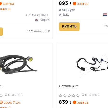
893
завтра
₴
завтра
вается
Артикул:
A.B.S.
EX956801R000
Корея
Ко
КУПИТЬ
Код: 444798-58
BS
Датчик ABS
0 отзывов
0 отзывов
839
срок 7 дн.
₴
завтра
вается