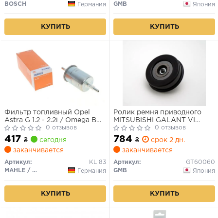
BOSCH
GMB
Германия
Япония
КУПИТЬ
КУПИТЬ
Фильтр топливный Opel
Ролик ремня приводного
Astra G 1.2 - 2.2i / Omega B
MITSUBISHI GALANT VI
2.0 - 3.2i / Chevrolet Niva 1.7
0 отзывов
2.0.2.4 GDI -04/SPACE
0 отзывов
02- / Lada 110 / Kalina 1.6
WAGON 2.4GDI 00-
417
784
₴
сегодня
₴
срок 2 дн.
заканчивается
заканчивается
Артикул:
KL 83
Артикул:
GT60060
MAHLE / KNECHT
GMB
Германия
Япония
КУПИТЬ
КУПИТЬ