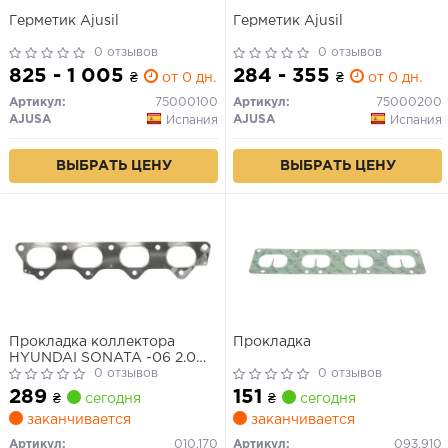
Герметик Ajusil
Герметик Ajusil
0 отзывов
0 отзывов
825 - 1 005
284 - 355
₴
от 0 дн.
₴
от 0 дн.
Артикул:
75000100
Артикул:
75000200
AJUSA
AJUSA
Испания
Испания
ВЫБРАТЬ ЦЕНУ
ВЫБРАТЬ ЦЕНУ
Прокладка коллектора
Прокладка
HYUNDAI SONATA -06 2.0
16V ТАГАЗ
0 отзывов
0 отзывов
G4JP(Sirius)/MITSUBISHI
289
151
₴
сегодня
₴
сегодня
4G63 выпускного
заканчивается
заканчивается
Артикул:
010.170
Артикул:
093.910