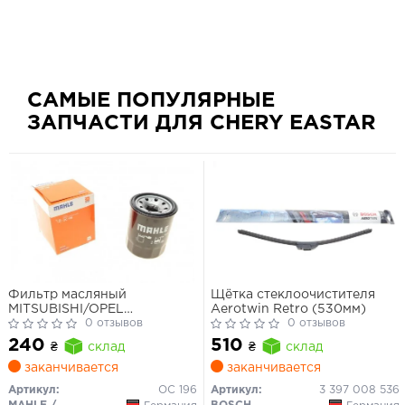
САМЫЕ ПОПУЛЯРНЫЕ
ЗАПЧАСТИ ДЛЯ CHERY EASTAR
Фильтр масляный
Щётка стеклоочистителя
MITSUBISHI/OPEL
Aerotwin Retro (530мм)
LANCER/OUTLANDER/CARISMA
0 отзывов
0 отзывов
1.5TD 4/93-,COMBO 1.7D
240
510
₴
склад
₴
склад
93-/MAZDA 2.0 2/85-
заканчивается
заканчивается
Артикул:
OC 196
Артикул:
3 397 008 536