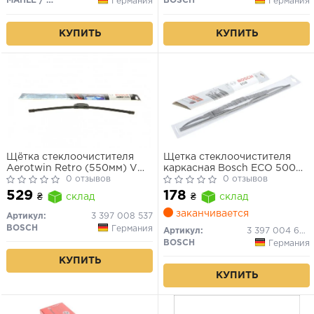
MAHLE / KNECHT
BOSCH
Германия
Германия
КУПИТЬ
КУПИТЬ
Щётка стеклоочистителя
Щетка стеклоочистителя
Aerotwin Retro (550мм) VW
каркасная Bosch ECO 500
Golf, Passat, Audi A4, A6
0 отзывов
мм (20")
0 отзывов
529
178
₴
склад
₴
склад
заканчивается
Артикул:
3 397 008 537
BOSCH
Германия
Артикул:
3 397 004 670
BOSCH
Германия
КУПИТЬ
КУПИТЬ