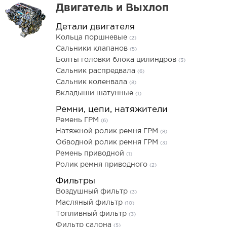
Двигатель и Выхлоп
Детали двигателя
Кольца поршневые
(2)
Сальники клапанов
(5)
Болты головки блока цилиндров
(3)
Сальник распредвала
(6)
Сальник коленвала
(8)
Вкладыши шатунные
(1)
Ремни, цепи, натяжители
Ремень ГРМ
(6)
Натяжной ролик ремня ГРМ
(8)
Обводной ролик ремня ГРМ
(3)
Ремень приводной
(1)
Ролик ремня приводного
(2)
Фильтры
Воздушный фильтр
(3)
Масляный фильтр
(10)
Топливный фильтр
(3)
Фильтр салона
(5)