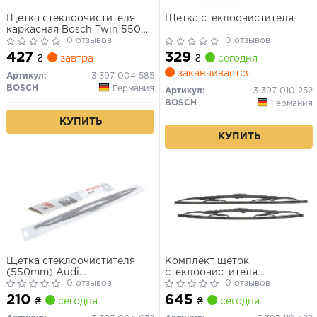
Щетка стеклоочистителя
Щетка стеклоочистителя
каркасная Bosch Twin 550
мм (22")
0 отзывов
0 отзывов
427
329
₴
завтра
₴
сегодня
заканчивается
Артикул:
3 397 004 585
BOSCH
Германия
Артикул:
3 397 010 252
BOSCH
Германия
КУПИТЬ
КУПИТЬ
Щетка стеклоочистителя
Комплект щеток
(550mm) Audi
стеклоочистителя
A4/A6/Citroen
0 отзывов
каркасных Bosch Twin
0 отзывов
Berlingo/Renault
550/500
210
645
₴
сегодня
₴
сегодня
Master/Megane I 80- Eco