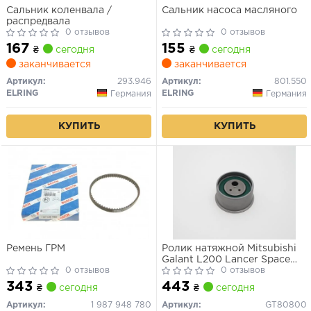
Сальник коленвала /
Сальник насоса масляного
распредвала
0 отзывов
0 отзывов
167
155
₴
сегодня
₴
сегодня
заканчивается
заканчивается
Артикул:
293.946
Артикул:
801.550
ELRING
ELRING
Германия
Германия
КУПИТЬ
КУПИТЬ
Ремень ГРМ
Ролик натяжной Mitsubishi
Galant L200 Lancer Space
0 отзывов
Wagon 2.0 2.4GDi 92-
0 отзывов
343
443
₴
сегодня
₴
сегодня
Артикул:
1 987 948 780
Артикул:
GT80800