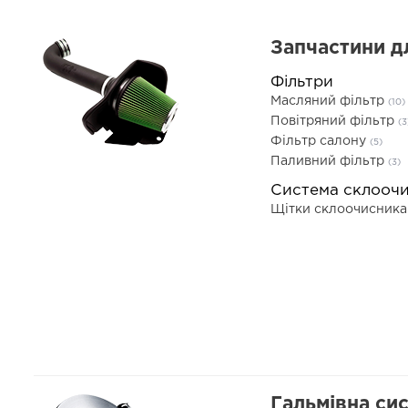
Запчастини д
Фільтри
Масляний фільтр
(10)
Повітряний фільтр
(3
Фільтр салону
(5)
Паливний фільтр
(3)
Система склооч
Щітки склоочисник
Гальмівна си