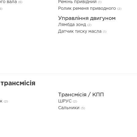
ого вала
Ремінь привідний
(6)
(1)
Ролик ременя приводного
8)
(2)
Управління двигуном
Лямбда зонд
(2)
Датчик тиску масла
(1)
трансмісія
Трансмісія / КПП
ик
ШРУС
(2)
(2)
Сальники
(5)