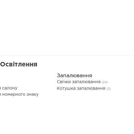
 Освітлення
Запалювання
Свічки запалювання
(24)
я салону
Котушка запалювання
(3)
я номерного знаку