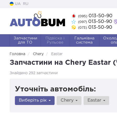
UA
RU
013-50-90
(095)
013-50-90
(097)
013-50-90
(073)
Запчастини
Підвіска і
Гальмівна
Охоло
для ТО
Рульове
система
оп
Головна
Chery
Eastar
Запчастини на Chery Eastar (
Знайдено 292 запчастини
Уточніть автомобіль:
Виберіть рік
Chery
Eastar