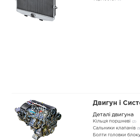
Двигун і Сис
Деталі двигуна
Кільця поршневі
(2)
Сальники клапанів
(5
Болти головки блоку