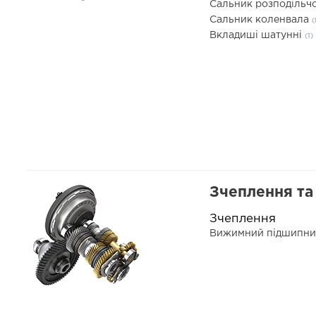
Сальник розподільч
Сальник коленвала
(
Вкладиші шатунні
(1)
Зчеплення та 
Зчеплення
Вижимний підшипн