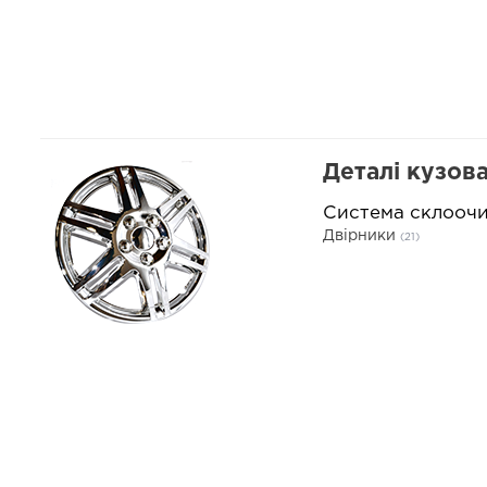
Деталі кузов
Система склооч
Двірники
(21)