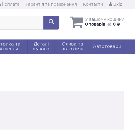
 і оплата
Гарантія та повернення
Контакти
Вхід
У вашому кошику
0 товарів
на
0 ₴
трика та
Деталі
Олива та
Автотовари
ітлення
кузова
автохімія