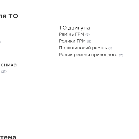
ля ТО
ТО двигуна
Ремінь ГРМ
(6)
Ролики ГРМ
)
(8)
Поліклиновий ремінь
(1)
Ролик ременя приводного
(2)
исника
а
(21)
стема