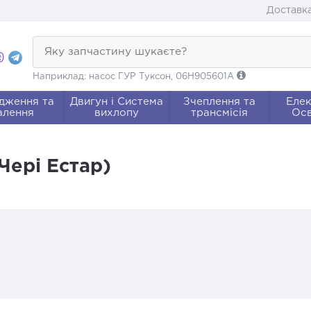
Доставка
Яку запчастину шукаєте?
Наприклад: насос ГУР Туксон, 06H905601A
дження та
Двигун і Система
Зчеплення та
Елек
алення
вихлопу
трансмісія
Осв
Чері Естар)