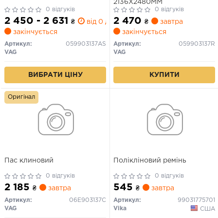
2136Х2480ММ
0 відгуків
0 відгуків
2 450 - 2 631
2 470
₴
від 0 дн.
₴
завтра
закінчується
закінчується
Артикул:
059903137AS
Артикул:
059903137R
VAG
VAG
ВИБРАТИ ЦІНУ
КУПИТИ
Оригінал
Пас клиновий
Полікліновий ремінь
0 відгуків
0 відгуків
2 185
545
₴
завтра
₴
завтра
Артикул:
06E903137C
Артикул:
99031775701
VAG
Vika
США