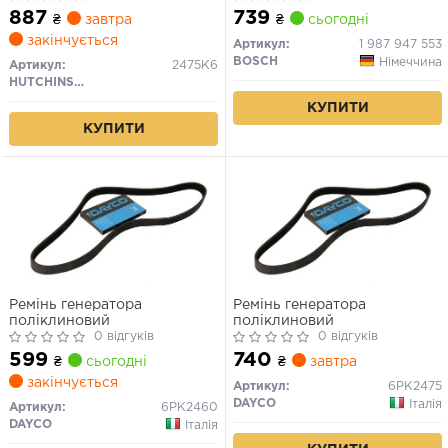
887
739
₴
завтра
₴
сьогодні
закінчується
Артикул:
1 987 947 553
BOSCH
Німеччина
Артикул:
2475K6
HUTCHINSON
КУПИТИ
КУПИТИ
Ремінь генератора
Ремінь генератора
поліклиновий
поліклиновий
0 відгуків
0 відгуків
599
740
₴
сьогодні
₴
завтра
закінчується
Артикул:
6PK2475
DAYCO
Італія
Артикул:
6PK2460
DAYCO
Італія