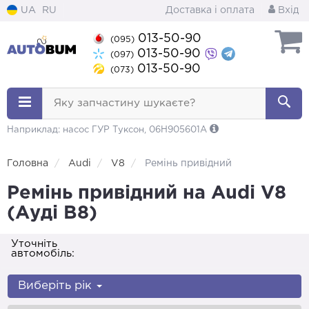
UA
RU
Доставка і оплата
Вхід
013-50-90
(095)
013-50-90
(097)
013-50-90
(073)
Яку запчастину шукаєте?
Наприклад: насос ГУР Туксон, 06H905601A
Головна
Audi
V8
Ремінь привідний
Ремінь привідний на Audi V8
(Ауді В8)
Уточніть
автомобіль:
Виберіть рік