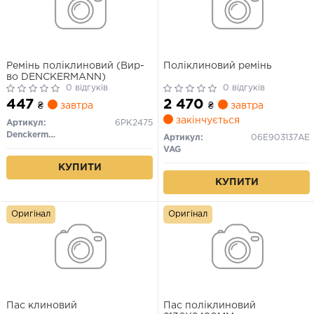
Ремінь поліклиновий (Вир-
Поліклиновий ремінь
во DENCKERMANN)
0 відгуків
0 відгуків
447
2 470
₴
завтра
₴
завтра
закінчується
Артикул:
6PK2475
Denckermann
Артикул:
06E903137AE
VAG
КУПИТИ
КУПИТИ
Оригінал
Оригінал
Пас клиновий
Пас поліклиновий