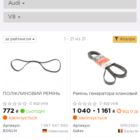
Audi
V8
1 - 21 из 21
за рейтингом
Фільтри
ПОЛІКЛИНОВИЙ РЕМІНЬ
Ремінь генератора клиновий
0 відгуків
0 відгуків
772
1 040 - 1 161
₴
сьогодні
₴
від 0 дн
закінчується
закінчується
Артикул:
1 987 947 990
Артикул:
6PK2460
BOSCH
Gates
Німеччина
Бельгія