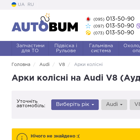
UA
RU
013-50-90
(095)
013-50-90
(097)
013-50-90
(073)
Запчастини
Підвіска і
Гальмівна
Охоло
для ТО
Рульове
система
оп
Головна
Audi
V8
Арки колісні
Арки колісні на Audi V8 (Ауд
Уточніть
Виберіть рік
Audi
V
автомобіль:
Нічого не знайдено :(