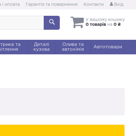
 і оплата
Гарантія та повернення
Контакти
Вхід
У вашому кошику
0 товарів
на
0 ₴
трика та
Деталі
Олива та
Автотовари
ітлення
кузова
автохімія