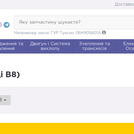
Доставка
Яку запчастину шукаєте?
Наприклад: насос ГУР Туксон, 06H905601A
дження та
Двигун і Система
Зчеплення та
Елек
алення
вихлопу
трансмісія
Осв
і В8)
8