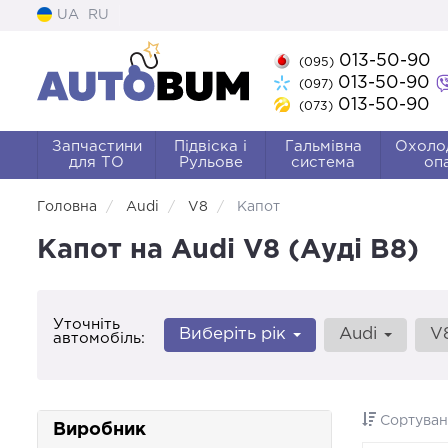
UA
RU
013-50-90
(095)
013-50-90
(097)
013-50-90
(073)
Запчастини
Підвіска і
Гальмівна
Охоло
для ТО
Рульове
система
оп
Головна
Audi
V8
Капот
Капот на Audi V8 (Ауді В8)
Уточніть
Виберіть рік
Audi
V
автомобіль:
Сортуван
Виробник