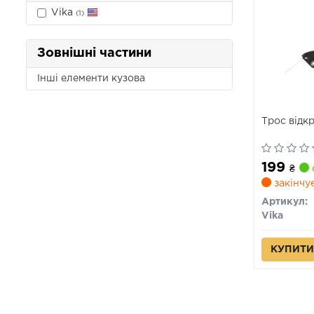
Vika
(1)
Зовнішні частини
Інші елементи кузова
Трос відк
199
₴
закінчу
Артикул:
Vika
КУПИТИ