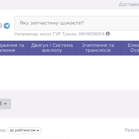
Доставка
Яку запчастину шукаєте?
Наприклад: насос ГУР Туксон, 06H905601A
дження та
Двигун і Система
Зчеплення та
Елек
алення
вихлопу
трансмісія
Осв
8
Резул
ня:
за рейтингом