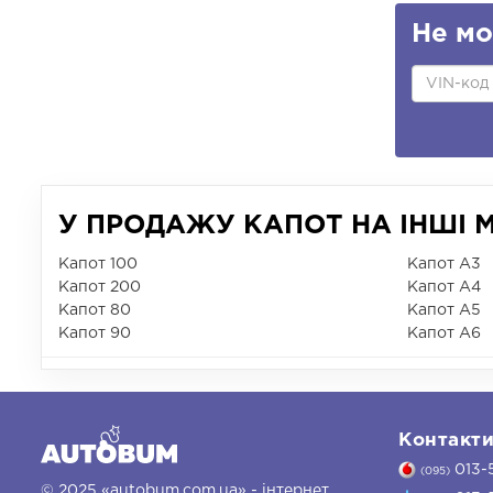
Не мо
У ПРОДАЖУ КАПОТ НА ІНШІ М
Капот 100
Капот A3
Капот 200
Капот A4
Капот 80
Капот A5
Капот 90
Капот A6
Контакт
013-
(095)
© 2025 «autobum.com.ua» - інтернет