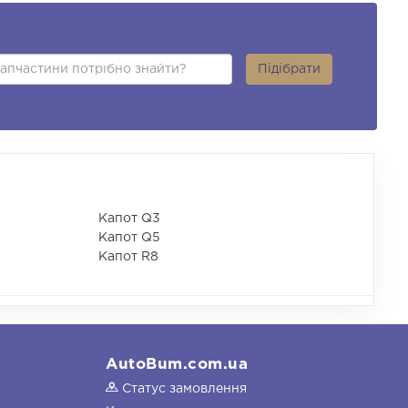
Підібрати
Капот Q3
Капот Q5
Капот R8
AutoBum.com.ua
Статус замовлення