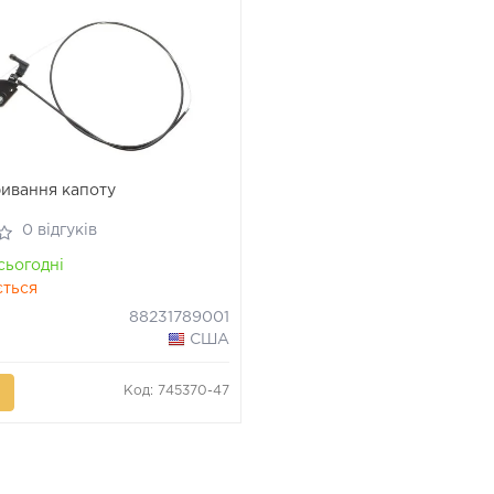
ривання капоту
0 відгуків
сьогодні
ється
88231789001
США
Код: 745370-47