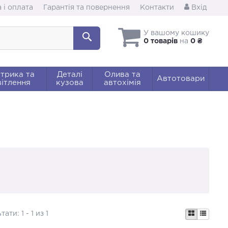
 і оплата
Гарантія та повернення
Контакти
Вхід
У вашому кошику
0 товарів
на
0 ₴
трика та
Деталі
Олива та
Автотовари
ітлення
кузова
автохімія
ьтати:
1 - 1 из 1